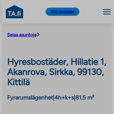
TA.fi
Sök bostäder
Skip
to
Selaa asuntoja
content
Hyresbostäder, Hillatie 1,
Akanrova, Sirkka, 99130,
Kittilä
Fyrarumslägenhet
|
4h+k+s
|
81,5 m²