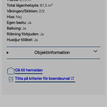
Total lägenhetsyta:
81,5 m²
Våningen/Skikten:
2/2
Hiss:
Nej
Egen bastu:
Ja
Balkong:
Ja
Rökning förbjuden:
Ja
Husdjur tillåtet:
Ja
Objektinformation
Gå till hemsidan
The
Titta på kriterier för boendeurval
link
takes
you
to
an