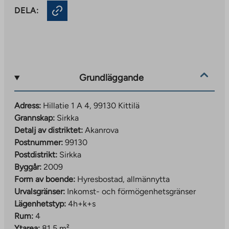
DELA:
Grundläggande
Adress:
Hillatie 1 A 4, 99130 Kittilä
Grannskap:
Sirkka
Detalj av distriktet:
Akanrova
Postnummer:
99130
Postdistrikt:
Sirkka
Byggår:
2009
Form av boende:
Hyresbostad, allmännytta
Urvalsgränser:
Inkomst- och förmögenhetsgränser
Lägenhetstyp:
4h+k+s
Rum:
4
Ytarea:
81,5 m²