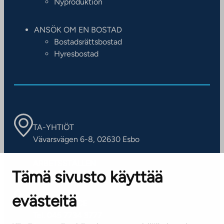
Nyproduktion
ANSÖK OM EN BOSTAD
Bostadsrättsbostad
Hyresbostad
TA-YHTIÖT
Vävarsvägen 6-8, 02630 Esbo
ARBETSSTÄLLEN
Tämä sivusto käyttää
Kontaktinformation
evästeitä
KUNDSERVICE
Tel. 045 7734 3777