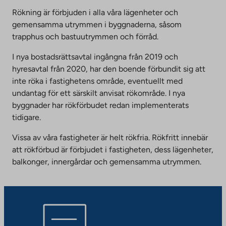
external
Rökning är förbjuden i alla våra lägenheter och
site.
gemensamma utrymmen i byggnaderna, såsom
Link
trapphus och bastuutrymmen och förråd.
opens
I nya bostadsrättsavtal ingångna från 2019 och
in
hyresavtal från 2020, har den boende förbundit sig att
a
inte röka i fastighetens område, eventuellt med
new
undantag för ett särskilt anvisat rökområde. I nya
tab
byggnader har rökförbudet redan implementerats
tidigare.
Vissa av våra fastigheter är helt rökfria. Rökfritt innebär
att rökförbud är förbjudet i fastigheten, dess lägenheter,
balkonger, innergårdar och gemensamma utrymmen.