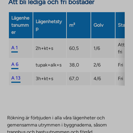
Att bli lediga och fri bostäder
Lägenhe
Lägenhetsty
tsnumm
m²
Golv
Status
p
er
Att bli
A 1
2h+kt+s
60,5
1/6
fri
A 6
tupak+alk+s
38,0
2/6
Fri
A 13
3h+kt+s
67,0
4/6
Fri
Rökning är förbjuden i alla våra lägenheter och
gemensamma utrymmen i byggnaderna, såsom
trapphus och bastuutrymmen och förråd.