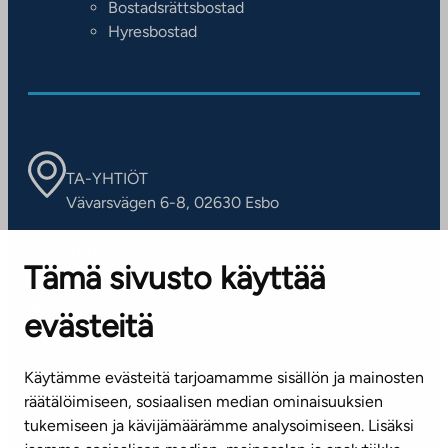
Bostadsrättsbostad
Hyresbostad
TA-YHTIÖT
Vävarsvägen 6-8, 02630 Esbo
ARBETSSTÄLLEN
Tämä sivusto käyttää
Kontaktinformation
evästeitä
KUNDSERVICE
Tel. 045 7734 3777
Käytämme evästeitä tarjoamamme sisällön ja mainosten
(vardagar kl. 8–16)
räätälöimiseen, sosiaalisen median ominaisuuksien
tukemiseen ja kävijämäärämme analysoimiseen. Lisäksi
info@ta.fi