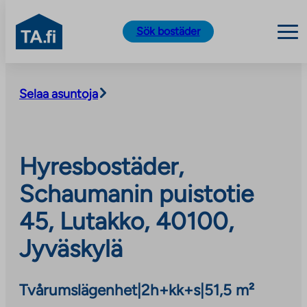
TA.fi
Sök bostäder
Skip
to
Selaa asuntoja
content
Hyresbostäder,
Schaumanin puistotie
45, Lutakko, 40100,
Jyväskylä
Tvårumslägenhet
|
2h+kk+s
|
51,5 m²