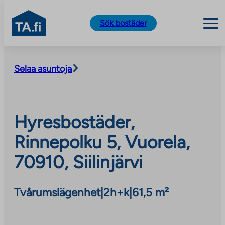
TA.fi
Sök bostäder
Skip
to
Selaa asuntoja
content
Hyresbostäder,
Rinnepolku 5, Vuorela,
70910, Siilinjärvi
Tvårumslägenhet
|
2h+k
|
61,5 m²