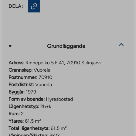
DELA:
Grundläggande
Adress:
Rinnepolku 5 E 41, 70910 Siilinjärvi
Grannskap:
Vuorela
Postnummer:
70910
Postdistrikt:
Vuorela
Byggår:
1979
Form av boende:
Hyresbostad
Lägenhetstyp:
2h+k
Rum:
2
Ytarea:
61,5 m²
Total lägenhetsyta:
61,5 m²
Våningen/Skikten:
PK/3