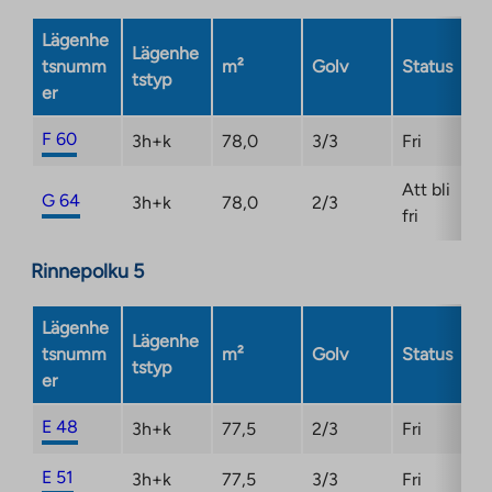
Lägenhe
Lägenhe
tsnumm
m²
Golv
Status
tstyp
er
F 60
3h+k
78,0
3/3
Fri
Att bli
G 64
3h+k
78,0
2/3
fri
Rinnepolku 5
Lägenhe
Lägenhe
tsnumm
m²
Golv
Status
tstyp
er
E 48
3h+k
77,5
2/3
Fri
E 51
3h+k
77,5
3/3
Fri