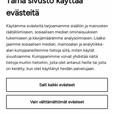
Tämä sivusto käyttää
evästeitä
KUNDSERVICE
Tel. 045 7734 3777
Käytämme evästeitä tarjoamamme sisällön ja mainosten
(vardagar kl. 8–16)
räätälöimiseen, sosiaalisen median ominaisuuksien
tukemiseen ja kävijämäärämme analysoimiseen. Lisäksi
info@ta.fi
jaamme sosiaalisen median, mainosalan ja analytiikka-
alan kumppaneillemme tietoja siitä, miten käytät
sivustoamme. Kumppanimme voivat yhdistää näitä
Nyhetsbrev (på finska)
tietoja muihin tietoihin, joita olet antanut heille tai joita
on kerätty, kun olet käyttänyt heidän palvelujaan.
Salli kaikki evästeet
Användningsvillkor
Dataskydd
Tillgänglighetsutlåtande
Vain välttämättömät evästeet
Copyright © 2026 TA-Yhtiöt | Vi förbehåller oss rätten