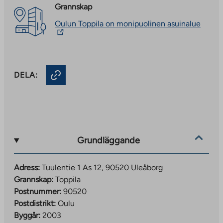
Grannskap
The
Oulun Toppila on monipuolinen asuinalue
link
takes
you
to
an
DELA:
extern
site.
Link
opens
in
a
new
tab
Grundläggande
Adress:
Tuulentie 1 As 12, 90520 Uleåborg
Grannskap:
Toppila
Postnummer:
90520
Postdistrikt:
Oulu
Byggår:
2003