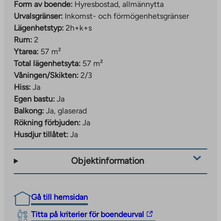
Form av boende:
Hyresbostad, allmännytta
Urvalsgränser:
Inkomst- och förmögenhetsgränser
Lägenhetstyp:
2h+k+s
Rum:
2
Ytarea:
57 m²
Total lägenhetsyta:
57 m²
Våningen/Skikten:
2/3
Hiss:
Ja
Egen bastu:
Ja
Balkong:
Ja, glaserad
Rökning förbjuden:
Ja
Husdjur tillåtet:
Ja
Objektinformation
Gå till hemsidan
The
Titta på kriterier för boendeurval