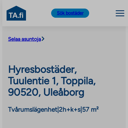
TA.fi
Sök bostäder
Skip
to
Selaa asuntoja
content
Hyresbostäder,
Tuulentie 1, Toppila,
90520, Uleåborg
Tvårumslägenhet
|
2h+k+s
|
57 m²