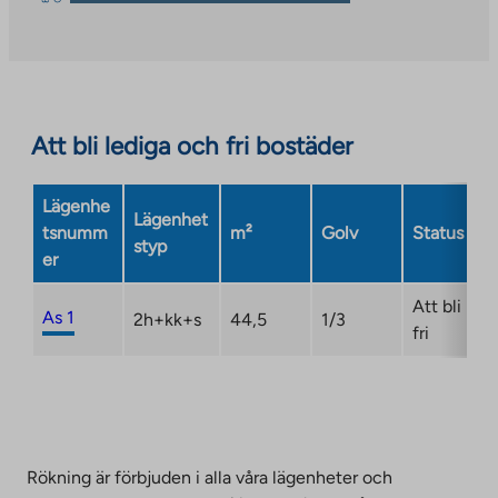
link
takes
you
to
an
Att bli lediga och fri bostäder
external
site.
Link
Lägenhe
Lägenhet
opens
tsnumm
m²
Golv
Status
styp
in
er
a
new
Att bli
As 1
2h+kk+s
44,5
1/3
tab
fri
Rökning är förbjuden i alla våra lägenheter och