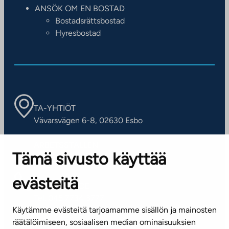
ANSÖK OM EN BOSTAD
Bostadsrättsbostad
Hyresbostad
TA-YHTIÖT
Vävarsvägen 6-8, 02630 Esbo
ARBETSSTÄLLEN
Tämä sivusto käyttää
Kontaktinformation
evästeitä
KUNDSERVICE
Tel. 045 7734 3777
Käytämme evästeitä tarjoamamme sisällön ja mainosten
(vardagar kl. 8–16)
räätälöimiseen, sosiaalisen median ominaisuuksien