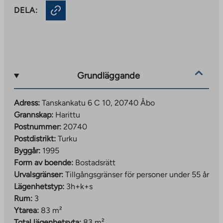
DELA:
Grundläggande
Adress:
Tanskankatu 6 C 10, 20740 Åbo
Grannskap:
Harittu
Postnummer:
20740
Postdistrikt:
Turku
Byggår:
1995
Form av boende:
Bostadsrätt
Urvalsgränser:
Tillgångsgränser för personer under 55 år
Lägenhetstyp:
3h+k+s
Rum:
3
Ytarea:
83 m²
Total lägenhetsyta:
83 m²