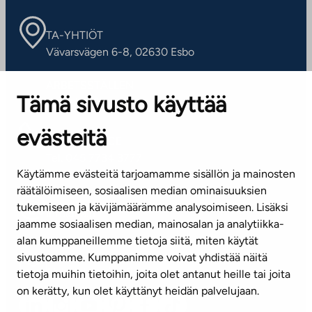
TA-YHTIÖT
Vävarsvägen 6-8, 02630 Esbo
ARBETSSTÄLLEN
Tämä sivusto käyttää
Kontaktinformation
evästeitä
KUNDSERVICE
Tel. 045 7734 3777
Käytämme evästeitä tarjoamamme sisällön ja mainosten
(vardagar kl. 8–16)
räätälöimiseen, sosiaalisen median ominaisuuksien
tukemiseen ja kävijämäärämme analysoimiseen. Lisäksi
info@ta.fi
jaamme sosiaalisen median, mainosalan ja analytiikka-
alan kumppaneillemme tietoja siitä, miten käytät
sivustoamme. Kumppanimme voivat yhdistää näitä
Nyhetsbrev (på finska)
tietoja muihin tietoihin, joita olet antanut heille tai joita
on kerätty, kun olet käyttänyt heidän palvelujaan.