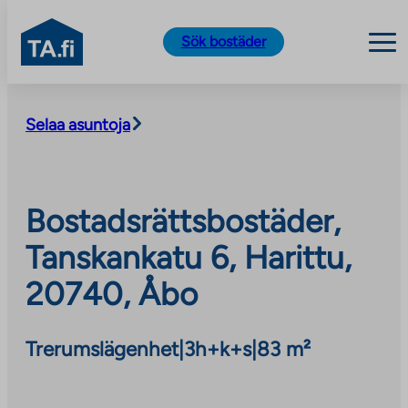
TA.fi
Sök bostäder
Skip
to
Selaa asuntoja
content
Bostadsrättsbostäder,
Tanskankatu 6, Harittu,
20740, Åbo
Trerumslägenhet
|
3h+k+s
|
83 m²