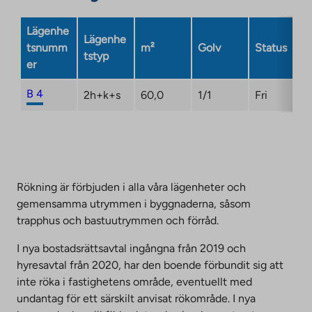
Lägenhe
Lägenhe
tsnumm
m²
Golv
Status
tstyp
er
B 4
2h+k+s
60,0
1/1
Fri
Rökning är förbjuden i alla våra lägenheter och
gemensamma utrymmen i byggnaderna, såsom
trapphus och bastuutrymmen och förråd.
I nya bostadsrättsavtal ingångna från 2019 och
hyresavtal från 2020, har den boende förbundit sig att
inte röka i fastighetens område, eventuellt med
undantag för ett särskilt anvisat rökområde. I nya