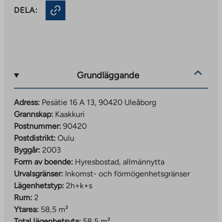
DELA:
Grundläggande
Adress:
Pesätie 16 A 13, 90420 Uleåborg
Grannskap:
Kaakkuri
Postnummer:
90420
Postdistrikt:
Oulu
Byggår:
2003
Form av boende:
Hyresbostad, allmännytta
Urvalsgränser:
Inkomst- och förmögenhetsgränser
Lägenhetstyp:
2h+k+s
Rum:
2
Ytarea:
58,5 m²
Total lägenhetsyta:
58,5 m²