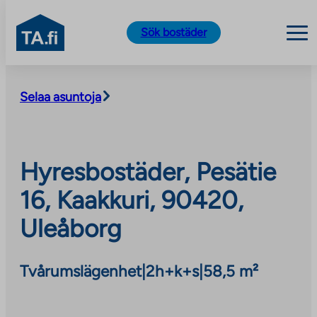
TA.fi
Sök bostäder
Skip
to
Selaa asuntoja
content
Hyresbostäder, Pesätie
16, Kaakkuri, 90420,
Uleåborg
Tvårumslägenhet
|
2h+k+s
|
58,5 m²