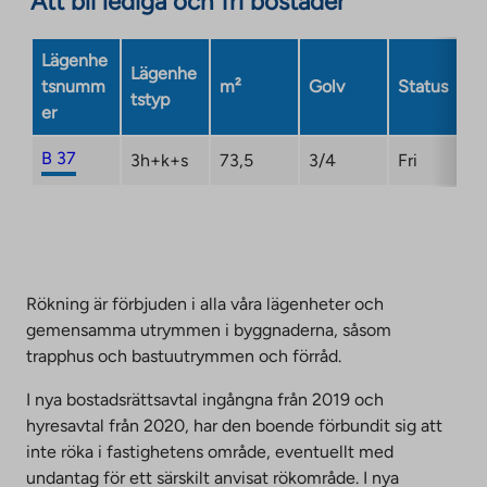
Att bli lediga och fri bostäder
site.
Link
Lägenhe
Lägenhe
opens
tsnumm
m²
Golv
Status
tstyp
in
er
a
new
B 37
3h+k+s
73,5
3/4
Fri
tab
Rökning är förbjuden i alla våra lägenheter och
gemensamma utrymmen i byggnaderna, såsom
trapphus och bastuutrymmen och förråd.
I nya bostadsrättsavtal ingångna från 2019 och
hyresavtal från 2020, har den boende förbundit sig att
inte röka i fastighetens område, eventuellt med
undantag för ett särskilt anvisat rökområde. I nya