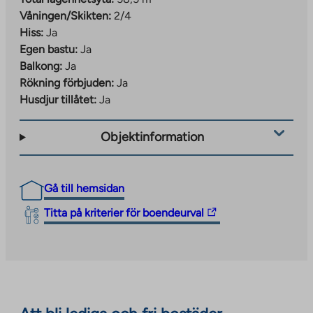
Våningen/Skikten:
2/4
Hiss:
Ja
Egen bastu:
Ja
Balkong:
Ja
Rökning förbjuden:
Ja
Husdjur tillåtet:
Ja
Objektinformation
Gå till hemsidan
The
Titta på kriterier för boendeurval
link
takes
you
to
an
external