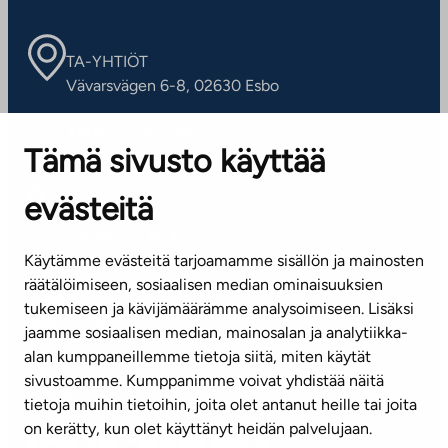
TA-YHTIÖT
Vävarsvägen 6-8, 02630 Esbo
ARBETSSTÄLLEN
Tämä sivusto käyttää
Kontaktinformation
evästeitä
KUNDSERVICE
Tel. 045 7734 3777
Käytämme evästeitä tarjoamamme sisällön ja mainosten
(vardagar kl. 8–16)
räätälöimiseen, sosiaalisen median ominaisuuksien
tukemiseen ja kävijämäärämme analysoimiseen. Lisäksi
info@ta.fi
jaamme sosiaalisen median, mainosalan ja analytiikka-
alan kumppaneillemme tietoja siitä, miten käytät
sivustoamme. Kumppanimme voivat yhdistää näitä
Nyhetsbrev (på finska)
tietoja muihin tietoihin, joita olet antanut heille tai joita
on kerätty, kun olet käyttänyt heidän palvelujaan.