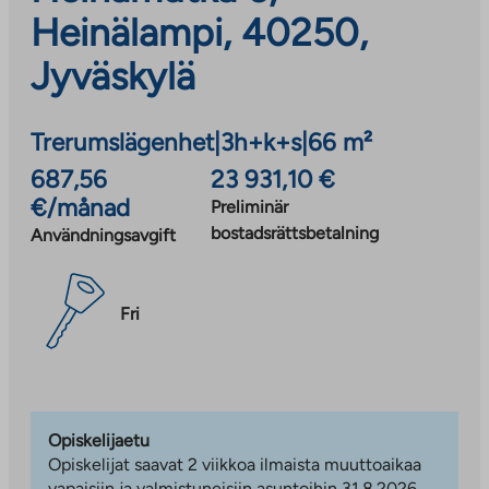
Heinälampi, 40250,
Jyväskylä
Trerumslägenhet
|
3h+k+s
|
66 m²
687,56
23 931,10 €
€/månad
Preliminär
bostadsrättsbetalning
Användningsavgift
Fri
Opiskelijaetu
Opiskelijat saavat 2 viikkoa ilmaista muuttoaikaa
vapaisiin ja valmistuneisiin asuntoihin 31.8.2026