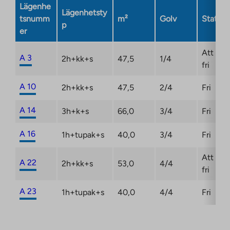
Lägenhe
Lägenhetsty
tsnumm
m²
Golv
Status
p
er
Att bli
A 3
2h+kk+s
47,5
1/4
fri
A 10
2h+kk+s
47,5
2/4
Fri
A 14
3h+k+s
66,0
3/4
Fri
A 16
1h+tupak+s
40,0
3/4
Fri
Att bli
A 22
2h+kk+s
53,0
4/4
fri
A 23
1h+tupak+s
40,0
4/4
Fri