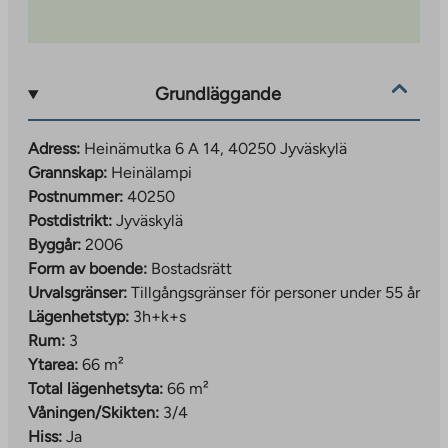
Grundläggande
Adress:
Heinämutka 6 A 14, 40250 Jyväskylä
Grannskap:
Heinälampi
Postnummer:
40250
Postdistrikt:
Jyväskylä
Byggår:
2006
Form av boende:
Bostadsrätt
Urvalsgränser:
Tillgångsgränser för personer under 55 år
Lägenhetstyp:
3h+k+s
Rum:
3
Ytarea:
66 m²
Total lägenhetsyta:
66 m²
Våningen/Skikten:
3/4
Hiss:
Ja