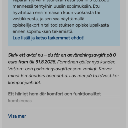
mennessä tehtyihin uusiin sopimuksiin. Etu
hyvitetään ensimmäisen kuun vuokrasta tai
vastikkeesta, ja sen saa näyttämällä
opiskelijakortin tai todistuksen opiskelupaikasta
ennen sopimuksen tekemistä.
Lue lisää ja katso tarkemmat ehdot!
Skriv ett avtal nu – du får en användningsavgift på 0
euro fram till 31.8.2026.
Förmånen gäller nya kunder.
Vatten- och parkeringsavgifter som vanligt. Kräver
minst 6 månaders boendetid. Läs mer på ta.fi/vastike-
kampanjaehdot.
Ett härligt hem där komfort och funktionalitet
kombineras.
Välkommen till detta ljusa och välplanerade hem där
Visa mer
vardagen flyter på smidigt. Den noggrant utformade
planlösningen kombinerar praktiskhet och komfort: