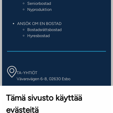
Seniorbostad
Nyproduktion
ANSÖK OM EN BOSTAD
Bostadsrättsbostad
Hyresbostad
TA-YHTIÖT
Vävarsvägen 6-8, 02630 Esbo
ARBETSSTÄLLEN
Tämä sivusto käyttää
Kontaktinformation
evästeitä
KUNDSERVICE