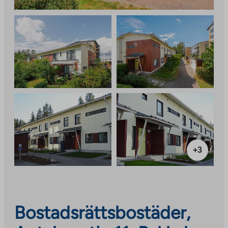
+3
Bostadsrättsbostäder,