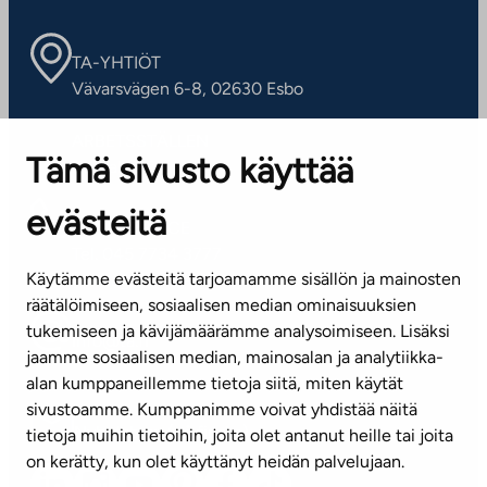
TA-YHTIÖT
Vävarsvägen 6-8, 02630 Esbo
ARBETSSTÄLLEN
Tämä sivusto käyttää
Kontaktinformation
evästeitä
KUNDSERVICE
Tel. 045 7734 3777
Käytämme evästeitä tarjoamamme sisällön ja mainosten
(vardagar kl. 8–16)
räätälöimiseen, sosiaalisen median ominaisuuksien
tukemiseen ja kävijämäärämme analysoimiseen. Lisäksi
info@ta.fi
jaamme sosiaalisen median, mainosalan ja analytiikka-
alan kumppaneillemme tietoja siitä, miten käytät
sivustoamme. Kumppanimme voivat yhdistää näitä
Nyhetsbrev (på finska)
tietoja muihin tietoihin, joita olet antanut heille tai joita
on kerätty, kun olet käyttänyt heidän palvelujaan.