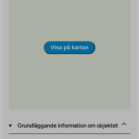
site
Visa på kartan
Grundläggande information om objektet