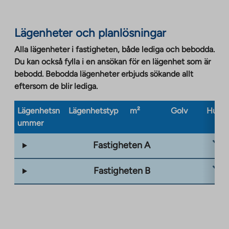
Link
opens
Lägenheter och planlösningar
in
a
Alla lägenheter i fastigheten, både lediga och bebodda.
new
Du kan också fylla i en ansökan för en lägenhet som är
tab
bebodd. Bebodda lägenheter erbjuds sökande allt
eftersom de blir lediga.
Lägenhetsn
Lägenhetstyp
m²
Golv
Husty
ummer
Fastigheten A
Fastigheten B