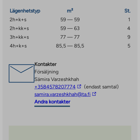
Lägenhetstyp
m²
St.
2h+k+s
59 — 59
1
2h+kk+s
59 — 63
4
3h+kk+s
77 — 77
9
4h+k+s
85,5 — 85,5
5
Kontakter
Försäljning
Sämira Varzeshkhah
The
+3584578207774
(endast samtal)
link
The
samira.varzeshkhah@ta.fi
takes
link
Andra kontakter
you
takes
to
you
an
to
external
an
site
external