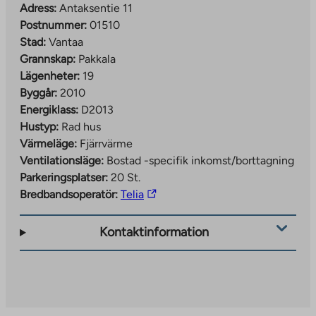
Adress:
Antaksentie 11
Postnummer:
01510
Stad:
Vantaa
Grannskap:
Pakkala
Lägenheter:
19
Byggår:
2010
Energiklass:
D2013
Hustyp:
Rad hus
Värmeläge:
Fjärrvärme
Ventilationsläge:
Bostad -specifik inkomst/borttagning
Parkeringsplatser:
20 St.
The
Bredbandsoperatör:
Telia
link
takes
Kontaktinformation
you
to
an
external
site.