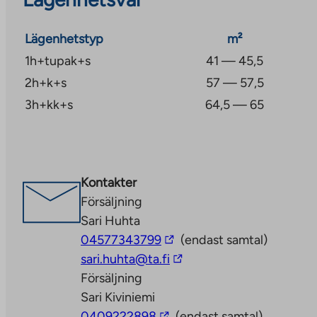
Lägenhetstyp
m²
1h+tupak+s
41 — 45,5
2h+k+s
57 — 57,5
3h+kk+s
64,5 — 65
Kontakter
Försäljning
Sari Huhta
The
04577343799
(endast samtal)
link
The
sari.huhta@ta.fi
takes
link
Försäljning
you
takes
Sari Kiviniemi
The
to
you
0409222898
(endast samtal)