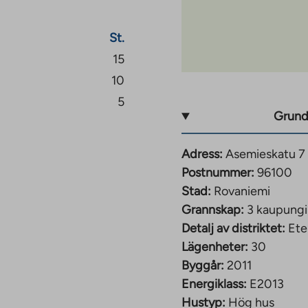
St.
15
10
5
Grund
Adress:
Asemieskatu 7
Postnummer:
96100
Stad:
Rovaniemi
Grannskap:
3 kaupung
Detalj av distriktet:
Ete
Lägenheter:
30
Byggår:
2011
Energiklass:
E2013
Hustyp:
Hög hus