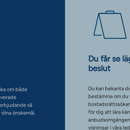
Du får se l
beslut
Du kan bekanta di
söka om både
bestämma om du vi
rverade
bostadsrättssökan
serbjudande så
för dig att lära k
 dina önskemål.
anbudsomgången. T
r
visningar i våra le