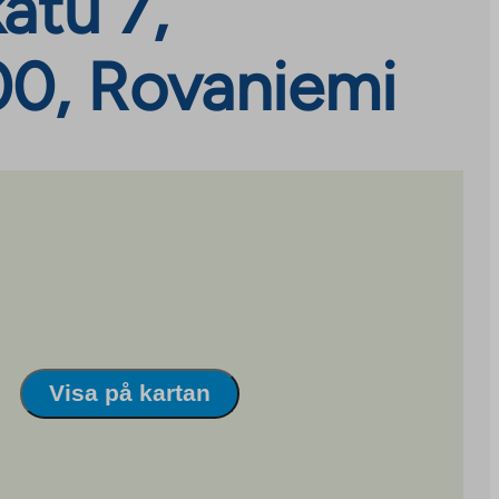
atu 7,
00, Rovaniemi
Visa på kartan