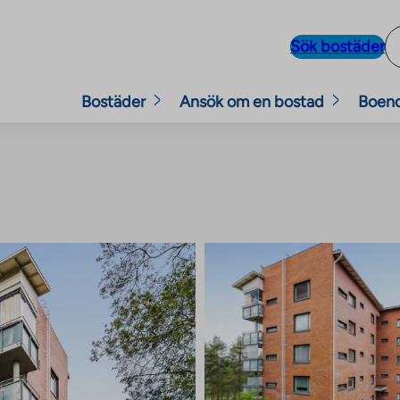
Sök bostäder
Bostäder
Ansök om en bostad
Boen