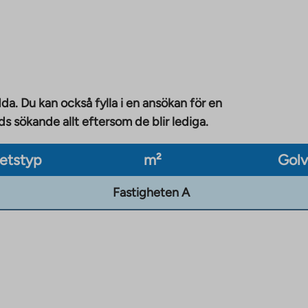
da. Du kan också fylla i en ansökan för en
 sökande allt eftersom de blir lediga.
etstyp
m²
Gol
Fastigheten A