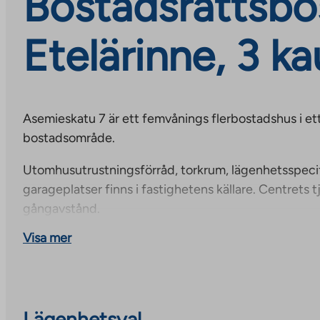
Bostadsrättsbo
Etelärinne, 3 k
Asemieskatu 7 är ett femvånings flerbostadshus i et
bostadsområde.
Utomhusutrustningsförråd, torkrum, lägenhetsspecif
garageplatser finns i fastighetens källare. Centrets t
gångavstånd.
Visa mer
Lägenhetsval