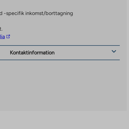
d -specifik inkomst/borttagning
t.
The
lia
link
takes
Kontaktinformation
you
to
an
external
site.
Link
opens
in
a