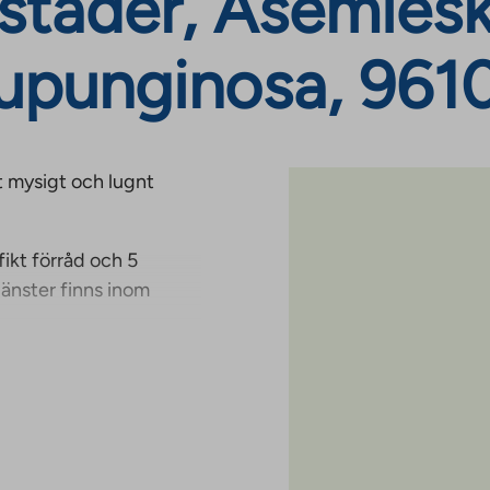
städer, Asemiesk
aupunginosa, 961
t mysigt och lugnt
ikt förråd och 5
jänster finns inom