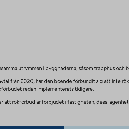
emensamma utrymmen i byggnaderna, såsom trapphus och 
vtal från 2020, har den boende förbundit sig att inte rö
ökförbudet redan implementerats tidigare.
nnebär att rökförbud är förbjudet i fastigheten, dess läge