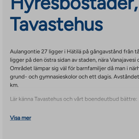
Hyresbostäder, 
Tavastehus
Aulangontie 27 ligger i Hätilä på gångavstånd från t
ligger på den östra sidan av staden, nära Vanajavesi
Området lämpar sig väl för barnfamiljer då man i närh
grund- och gymnasieskolor och ett dagis. Avståndet t
km.
Lär känna Tavastehus och vårt boendeutbud bättre:
https://ta.fi/akhonkastaista/795-vehrea-kulttuurik
Visa mer
on-sopivan-keikoi-paikka-asua