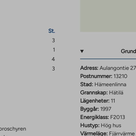
St.
3
1
Grund
4
Adress:
Aulangontie 2
3
Postnummer:
13210
Stad:
Hämeenlinna
Grannskap:
Hätilä
Lägenheter:
11
Byggår:
1997
Energiklass:
F2013
Hustyp:
Hög hus
 broschyren
Värmeläge:
Fjärrvärme