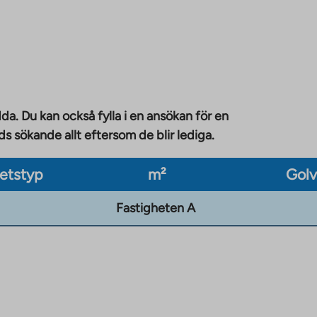
da. Du kan också fylla i en ansökan för en
 sökande allt eftersom de blir lediga.
etstyp
m²
Gol
Fastigheten A