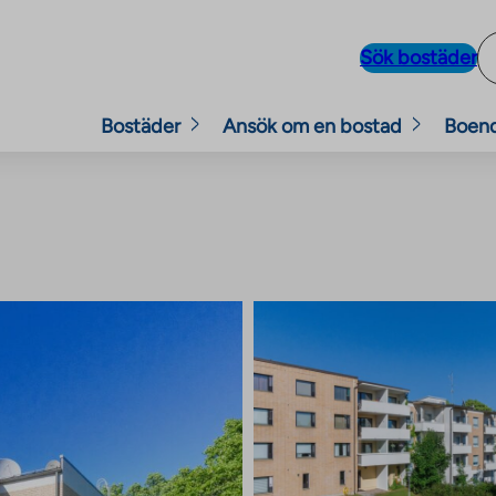
Sök bostäder
Bostäder
Ansök om en bostad
Boen