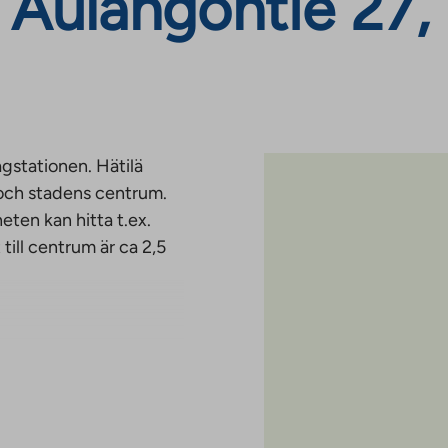
Aulangontie 27, 
ågstationen. Hätilä
 och stadens centrum.
eten kan hitta t.ex.
ill centrum är ca 2,5
aupunki-hameenlinna-