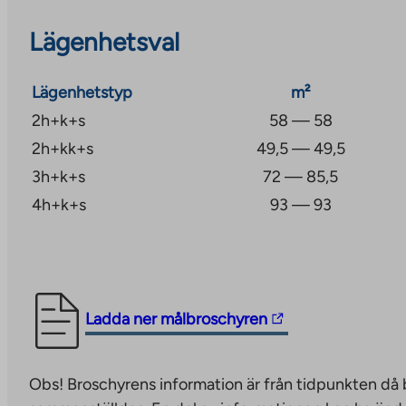
Lägenhetsval
Lägenhetstyp
m²
2h+k+s
58 — 58
2h+kk+s
49,5 — 49,5
3h+k+s
72 — 85,5
4h+k+s
93 — 93
The
Ladda ner målbroschyren
link
takes
Obs! Broschyrens information är från tidpunkten då
you