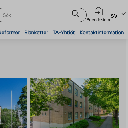
SV
Boendesidor
deformer
Blanketter
TA-Yhtiöt
Kontaktinformation