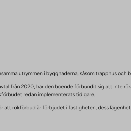
emensamma utrymmen i byggnaderna, såsom trapphus och 
vtal från 2020, har den boende förbundit sig att inte rö
ökförbudet redan implementerats tidigare.
nnebär att rökförbud är förbjudet i fastigheten, dess läge