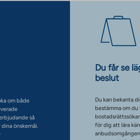
Du får se l
beslut
Du kan bekanta di
söka om både
bestämma om du vi
rverade
bostadsrättssökan
serbjudande så
för dig att lära k
 dina önskemål.
anbudsomgången. T
r