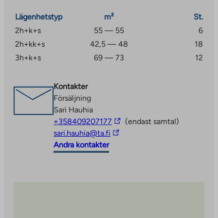
gården eller i det intilliggande parkeringsgaraget. Vissa
lägenheter erbjuder också vacker utsikt över Vesijärvi.
Lägenhetstyp
m²
St.
2h+k+s
55 — 55
6
2h+kk+s
42,5 — 48
18
3h+k+s
69 — 73
12
Kontakter
Försäljning
Sari Hauhia
The
+358409207177
(endast samtal)
The
link
sari.hauhia@ta.fi
link
takes
Andra kontakter
takes
you
you
to
to
an
an
external
external
site
site