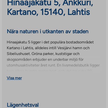
Hinaajakatu 5, Ankkuri,
Kartano, 15140, Lahtis
Nära naturen i utkanten av staden
Hinaajakatu 5 ligger i det populära bostadsområdet
Kartano i Lahtis, alldeles intill Vesijärvi hamn och
Sibeliushuset. Gröna parker, kuststigar och
skogsområden erbjuder en underbar miljö för
utomhusaktiviteter året runt. En livsmedelsbutik ligger
bara några hundra meter bort, och det tar cirka 20
minuter att gå till Lahtis centrum och campus. En
Visa mer
busshållplats finns alldeles intill huset.
De boende har tillgång till lägenhetsanpassade förråd,
torkrum, cykelförråd och ett mysigt lek- och
relaxområde. En parkeringsplats kan hyras antingen på
Lägenhetsval