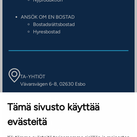
ANSÖK OM EN BOSTAD
Bostadsrättsbostad
Hyresbostad
TA-YHTIÖT
Vävarsvägen 6-8, 02630 Esbo
ARBETSSTÄLLEN
Tämä sivusto käyttää
Kontaktinformation
evästeitä
KUNDSERVICE
Tel. 045 7734 3777