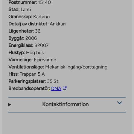
Postnummer:
15140
Stad:
Lahti
Grannskap:
Kartano
Detalj av distriktet:
Ankkuri
Lägenheter:
36
Byggår:
2006
Energiklass:
B2007
Hustyp:
Hög hus
Värmeläge:
Fjärrvärme
Ventilationsläge:
Mekanisk ingång/borttagning
Hiss:
Trappan 5 A
Parkeringsplatser:
35 St.
The
Bredbandsoperatör:
DNA
link
takes
Kontaktinformation
you
to
an
external