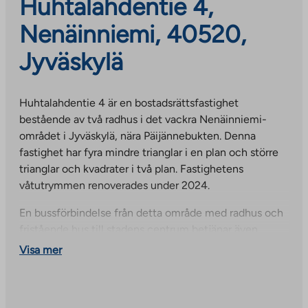
Huhtalahdentie 4,
Nenäinniemi, 40520,
Jyväskylä
Huhtalahdentie 4 är en bostadsrättsfastighet
bestående av två radhus i det vackra Nenäinniemi-
området i Jyväskylä, nära Päijännebukten. Denna
fastighet har fyra mindre trianglar i en plan och större
trianglar och kvadrater i två plan. Fastighetens
våtutrymmen renoverades under 2024.
En bussförbindelse från detta område med radhus och
fristående hus till stadens centrum betjänar även
boende utan bil. Närmaste förskola och dagisskola för
Visa mer
årskurs 1-2 ligger cirka 500 meter bort. Avståndet till
grundskolan är cirka två kilometer och till Kuokkala
högstadium och service är det cirka två och en halv