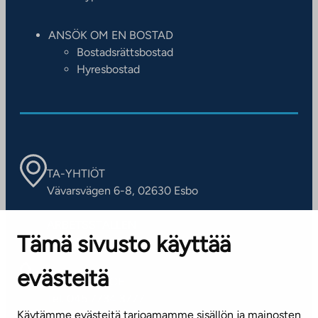
ANSÖK OM EN BOSTAD
Bostadsrättsbostad
Hyresbostad
TA-YHTIÖT
Vävarsvägen 6-8, 02630 Esbo
ARBETSSTÄLLEN
Tämä sivusto käyttää
Kontaktinformation
evästeitä
KUNDSERVICE
Tel. 045 7734 3777
Käytämme evästeitä tarjoamamme sisällön ja mainosten
(vardagar kl. 8–16)