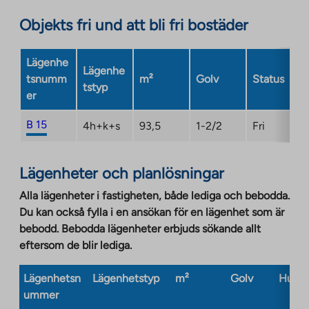
Link
opens
Objekts fri und att bli fri bostäder
in
a
Lägenhe
new
Lägenhe
tsnumm
m²
Golv
Status
tab
tstyp
er
B 15
4h+k+s
93,5
1-2/2
Fri
Lägenheter och planlösningar
Alla lägenheter i fastigheten, både lediga och bebodda.
Du kan också fylla i en ansökan för en lägenhet som är
bebodd. Bebodda lägenheter erbjuds sökande allt
eftersom de blir lediga.
Lägenhetsn
Lägenhetstyp
m²
Golv
Husty
ummer