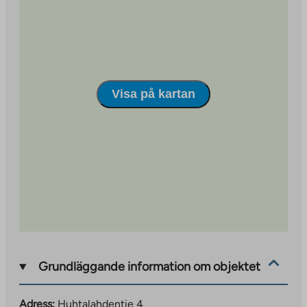
site
Visa på kartan
Grundläggande information om objektet
Adress:
Huhtalahdentie 4