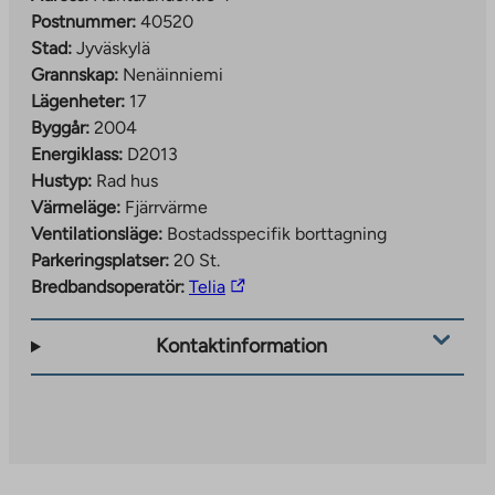
Postnummer:
40520
Stad:
Jyväskylä
Grannskap:
Nenäinniemi
Lägenheter:
17
Byggår:
2004
Energiklass:
D2013
Hustyp:
Rad hus
Värmeläge:
Fjärrvärme
Ventilationsläge:
Bostadsspecifik borttagning
Parkeringsplatser:
20 St.
The
Bredbandsoperatör:
Telia
link
takes
Kontaktinformation
you
to
an
external
site.