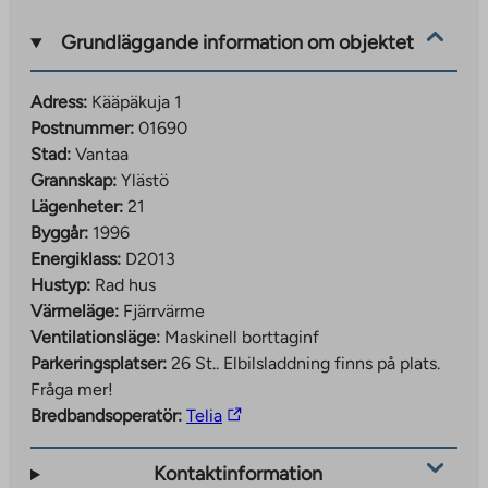
Grundläggande information om objektet
Adress:
Kääpäkuja 1
Postnummer:
01690
Stad:
Vantaa
Grannskap:
Ylästö
Lägenheter:
21
Byggår:
1996
Energiklass:
D2013
Hustyp:
Rad hus
Värmeläge:
Fjärrvärme
Ventilationsläge:
Maskinell borttaginf
Parkeringsplatser:
26 St..
Elbilsladdning finns på plats.
Fråga mer!
The
Bredbandsoperatör:
Telia
link
takes
Kontaktinformation