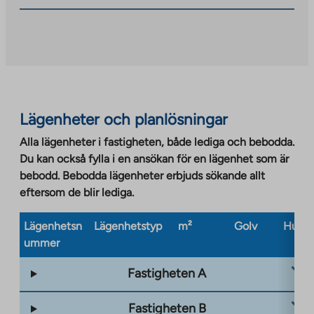
you
to
an
external
site.
Link
opens
Lägenheter och planlösningar
in
a
Alla lägenheter i fastigheten, både lediga och bebodda.
new
Du kan också fylla i en ansökan för en lägenhet som är
tab
bebodd. Bebodda lägenheter erbjuds sökande allt
eftersom de blir lediga.
Lägenhetsn
Lägenhetstyp
m²
Golv
Husty
ummer
Fastigheten A
Fastigheten B