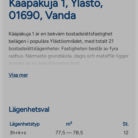
Kääpäkuja 1, Ylästö,
01690, Vanda
Kääpäkuja 1 är en bekväm bostadsrättsfastighet
belägen i populära Ylästöområdet, med totalt 21
bostadsrättslägenheter. Fastigheten består av fyra
radhus. Närmaste grundskola, dagis och mataffär ligger
mindre än en halv kilometer bort.
Visa mer
Lägenhetsval
Lägenhetstyp
m²
St.
3h+k+s
77,5 — 78,5
12