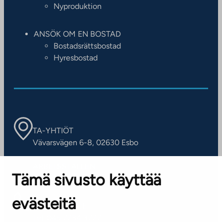
Nyproduktion
ANSÖK OM EN BOSTAD
Bostadsrättsbostad
Hyresbostad
TA-YHTIÖT
Vävarsvägen 6-8, 02630 Esbo
ARBETSSTÄLLEN
Tämä sivusto käyttää
Kontaktinformation
evästeitä
KUNDSERVICE
Tel. 045 7734 3777