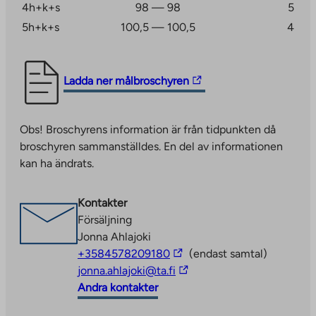
4h+k+s
98 — 98
5
5h+k+s
100,5 — 100,5
4
The
Ladda ner målbroschyren
link
takes
Obs! Broschyrens information är från tidpunkten då
you
broschyren sammanställdes. En del av informationen
to
kan ha ändrats.
an
external
site.
Kontakter
Link
Försäljning
opens
Jonna Ahlajoki
in
The
+3584578209180
(endast samtal)
a
link
The
jonna.ahlajoki@ta.fi
new
takes
link
Andra kontakter
tab
you
takes