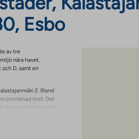
äder, Kalastajanm
30, Esbo
de av tre
 miljö nära havet.
 och D, samt en
Kalastajanmäki 2. Bland
ers promenad bort. Det
ch gymnasieskolor samt
fts- och
hallar och bollhallar,