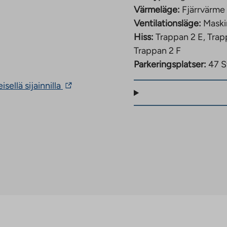
Värmeläge:
Fjärrvärme
Ventilationsläge:
Maski
Hiss:
Trappan 2 E, Trap
Trappan 2 F
Parkeringsplatser:
47 S
The
ellä sijainnilla
link
takes
you
to
an
external
site.
Link
opens
in
a
new
tab