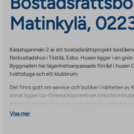
Bostadsrättsbost
Matinkylä, 022
Kalastajanmäki 2 är ett bostadsrättsprojekt beståen
flerbostadshus i Tiistilä, Esbo. Husen ligger i en grön
Byggnaden har lägenhetsanpassade förråd i husen C
tvättstuga och ett klubbrum.
Det finns gott om service och butiker i närheten av 
annat ligger Iso-Omena köpcentrum cirka tio minut
finns både finsk- och svenskspråkiga grundskolor o
flera daghem i närheten. Området har utmärkta frilu
Visa mer
hobbymöjligheter. I Mattby centrum finns simhallar, is
och havet erbjuder möjligheter till bad och båtliv.