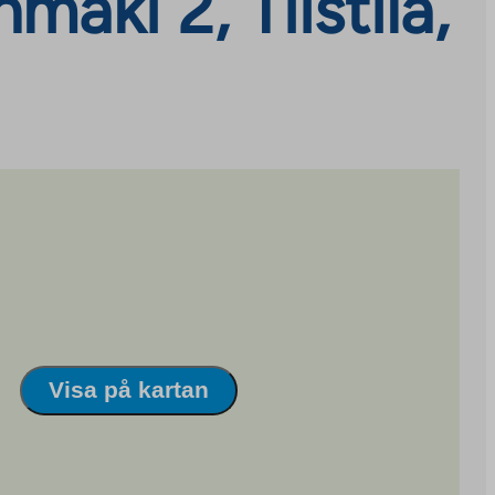
äki 2, Tiistilä,
Visa på kartan