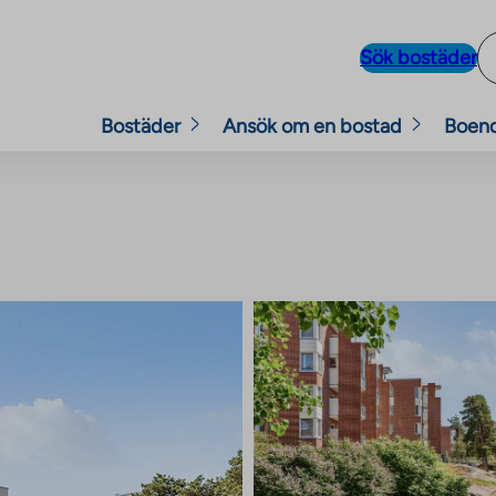
Sök bostäder
Bostäder
Ansök om en bostad
Boen