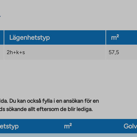
Lägenhetstyp
m²
2h+k+s
57,5
da. Du kan också fylla i en ansökan för en
 sökande allt eftersom de blir lediga.
etstyp
m²
Gol