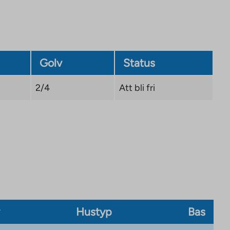
Golv
Status
2/4
Att bli fri
v
Hustyp
Bas