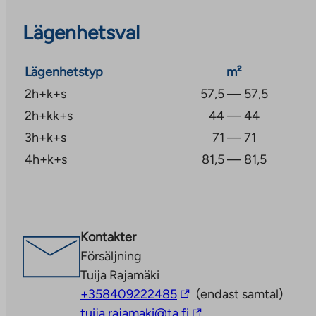
Projektet har Elisa-fastighetens bredband, vars gru
Lägenhetsval
Mbit/s, vilket ingår i användaravgiften.
Lägenhetstyp
m²
2h+k+s
57,5 — 57,5
2h+kk+s
44 — 44
3h+k+s
71 — 71
4h+k+s
81,5 — 81,5
Kontakter
Försäljning
Tuija Rajamäki
The
+358409222485
(endast samtal)
link
The
tuija.rajamaki@ta.fi