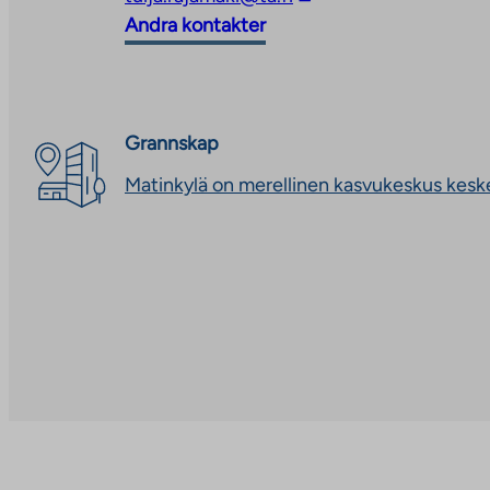
takes
link
Andra kontakter
you
takes
to
you
an
to
external
an
Grannskap
site
external
Matinkylä on merellinen kasvukeskus keskeis
site