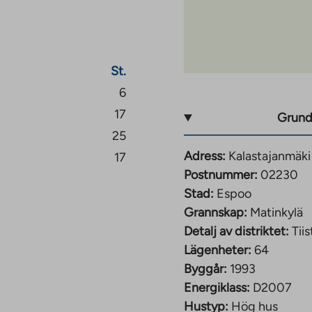
ndhastighet är 50
St.
6
17
Grund
25
Adress:
Kalastajanmäki
17
Postnummer:
02230
Stad:
Espoo
Grannskap:
Matinkylä
Detalj av distriktet:
Tiis
Lägenheter:
64
Byggår:
1993
Energiklass:
D2007
Hustyp:
Hög hus