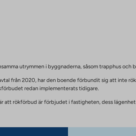
emensamma utrymmen i byggnaderna, såsom trapphus och 
vtal från 2020, har den boende förbundit sig att inte rö
ökförbudet redan implementerats tidigare.
nnebär att rökförbud är förbjudet i fastigheten, dess läge