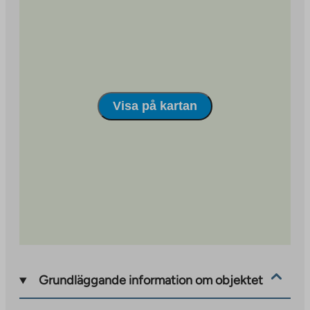
site
Visa på kartan
Grundläggande information om objektet