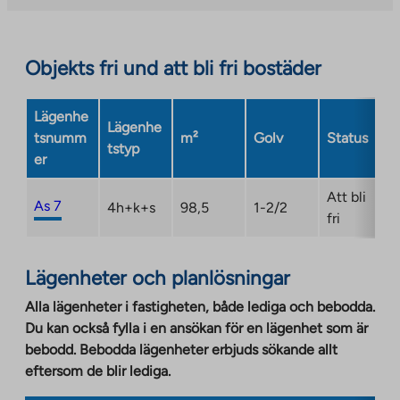
site.
Link
opens
Objekts fri und att bli fri bostäder
in
a
Lägenhe
new
Lägenhe
tsnumm
m²
Golv
Status
tab
tstyp
er
Att bli
As 7
4h+k+s
98,5
1-2/2
fri
Lägenheter och planlösningar
Alla lägenheter i fastigheten, både lediga och bebodda.
Du kan också fylla i en ansökan för en lägenhet som är
bebodd. Bebodda lägenheter erbjuds sökande allt
eftersom de blir lediga.