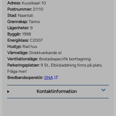
Adress:
Kuusikaari 10
Postnummer:
21110
Stad:
Naantali
Grannskap:
Taimo
Lägenheter:
9
Byggår:
1998
Energiklass:
C2007
Hustyp:
Rad hus
Värmeläge:
Direktverkande el
Ventilationsläge:
Bostadsspecifik borttagning
Parkeringsplatser:
9 St..
Elbilsladdning finns på plats.
Fråga mer!
The
Bredbandsoperatör:
DNA
link
takes
Kontaktinformation
you
to
an
external