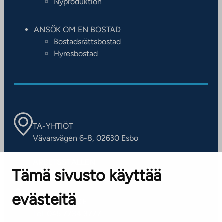
Nyproduktion
ANSÖK OM EN BOSTAD
Bostadsrättsbostad
Hyresbostad
TA-YHTIÖT
Vävarsvägen 6-8, 02630 Esbo
ARBETSSTÄLLEN
Tämä sivusto käyttää
Kontaktinformation
evästeitä
KUNDSERVICE
Tel. 045 7734 3777