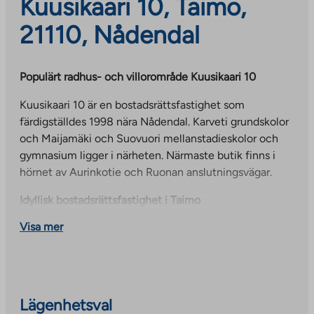
Kuusikaari 10, Taimo,
21110, Nådendal
Populärt radhus- och villorområde Kuusikaari 10
Kuusikaari 10 är en bostadsrättsfastighet som
färdigställdes 1998 nära Nådendal. Karveti grundskolor
och Maijamäki och Suovuori mellanstadieskolor och
gymnasium ligger i närheten. Närmaste butik finns i
hörnet av Aurinkotie och Ruonan anslutningsvägar.
Idyllisk bostadsrättsfastighet i Taimo
Visa mer
Denna fastighet kombinerar lugn närhet till naturen
med det praktiska i att bo. En carportplats är reserverad
för varje lägenhet. Förvaring av utomhusutrustning
finns bekvämt beläget intill entréerna.
Lägenhetsval
Fastighetens grundhastighet för bredband, 50 Mbit/s,