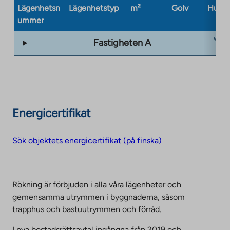
Lägenhetsn
Lägenhetstyp
m²
Golv
Husty
ummer
Fastigheten A
Energicertifikat
Sök objektets energicertifikat (på finska)
Rökning är förbjuden i alla våra lägenheter och
gemensamma utrymmen i byggnaderna, såsom
trapphus och bastuutrymmen och förråd.
I nya bostadsrättsavtal ingångna från 2019 och