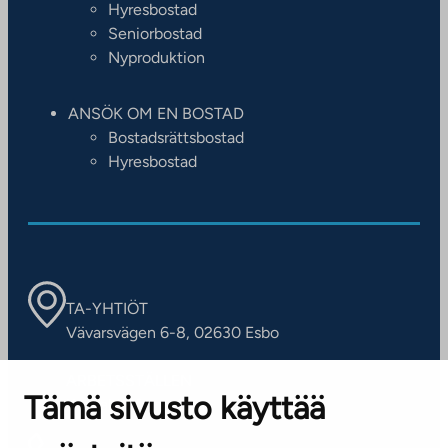
Hyresbostad
Seniorbostad
Nyproduktion
ANSÖK OM EN BOSTAD
Bostadsrättsbostad
Hyresbostad
TA-YHTIÖT
Vävarsvägen 6-8, 02630 Esbo
ARBETSSTÄLLEN
Tämä sivusto käyttää
Kontaktinformation