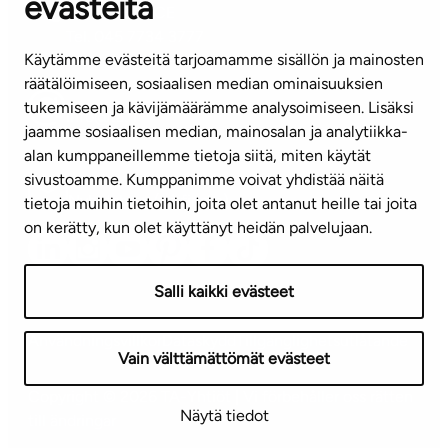
evästeitä
KUNDSERVICE
Tel. 045 7734 3777
Käytämme evästeitä tarjoamamme sisällön ja mainosten
(vardagar kl. 8–16)
räätälöimiseen, sosiaalisen median ominaisuuksien
tukemiseen ja kävijämäärämme analysoimiseen. Lisäksi
info@ta.fi
jaamme sosiaalisen median, mainosalan ja analytiikka-
alan kumppaneillemme tietoja siitä, miten käytät
sivustoamme. Kumppanimme voivat yhdistää näitä
Nyhetsbrev (på finska)
tietoja muihin tietoihin, joita olet antanut heille tai joita
on kerätty, kun olet käyttänyt heidän palvelujaan.
Salli kaikki evästeet
Användningsvillkor
Dataskydd
Tillgänglighetsutlåtande
Vain välttämättömät evästeet
Copyright © 2026 TA-Yhtiöt | Vi förbehåller oss rätten
Näytä tiedot
till ändringar