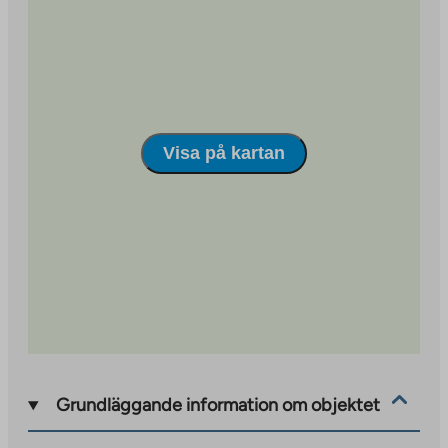
site
Visa på kartan
Grundläggande information om objektet