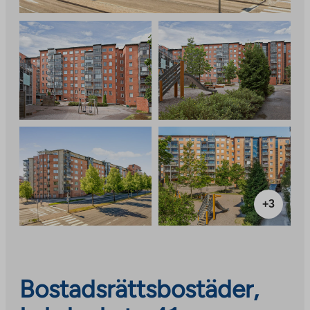
+3
Bostadsrättsbostäder,