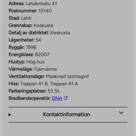
Adress:
Lahdenkatu 41
Postnummer:
15140
Stad:
Lahti
Grannskap:
Keskusta
Detalj av distriktet:
Keskusta
Lägenheter:
54
Byggår:
1998
Energiklass:
B2007
Hustyp:
Hög hus
Värmeläge:
Fjärrvärme
Ventilationsläge:
Maskinell borttaginf
Hiss:
Trappan 41 B, Trappan 41 A
Parkeringsplatser:
53 St.
The
Bredbandsoperatör:
DNA
link
takes
Kontaktinformation
you
to
an