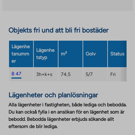
external
site.
Link
opens
Objekts fri und att bli fri bostäder
in
a
Lägenhe
new
Lägenhe
tsnumm
m²
Golv
Status
tab
tstyp
er
B 47
3h+k+s
74,5
5/7
Fri
Lägenheter och planlösningar
Alla lägenheter i fastigheten, både lediga och bebodda.
Du kan också fylla i en ansökan för en lägenhet som är
bebodd. Bebodda lägenheter erbjuds sökande allt
eftersom de blir lediga.