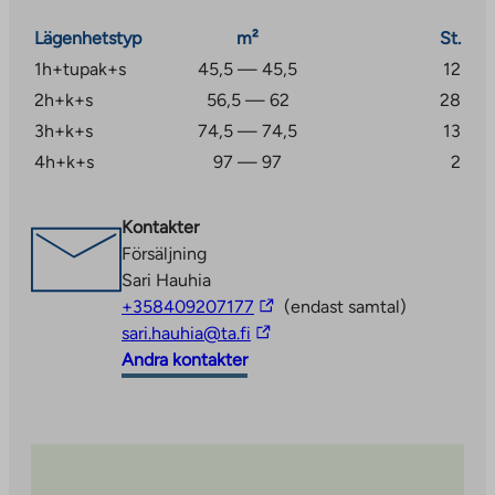
Lägenhetstyp
m²
St.
1h+tupak+s
45,5 — 45,5
12
2h+k+s
56,5 — 62
28
3h+k+s
74,5 — 74,5
13
4h+k+s
97 — 97
2
Kontakter
Försäljning
Sari Hauhia
The
+358409207177
(endast samtal)
The
link
sari.hauhia@ta.fi
link
takes
Andra kontakter
takes
you
you
to
to
an
an
external
external
site