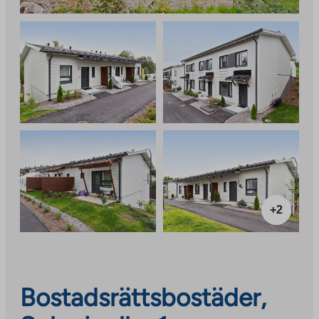
+2
Bostadsrättsbostäder,