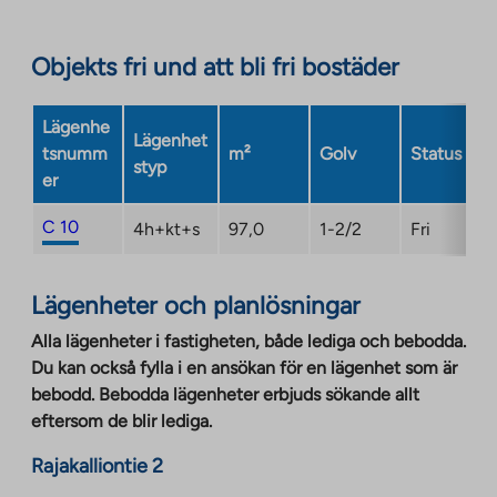
site.
Link
opens
Objekts fri und att bli fri bostäder
in
a
Lägenhe
new
Lägenhet
tsnumm
m²
Golv
Status
tab
styp
er
C 10
4h+kt+s
97,0
1-2/2
Fri
Lägenheter och planlösningar
Alla lägenheter i fastigheten, både lediga och bebodda.
Du kan också fylla i en ansökan för en lägenhet som är
bebodd. Bebodda lägenheter erbjuds sökande allt
eftersom de blir lediga.
Rajakalliontie 2