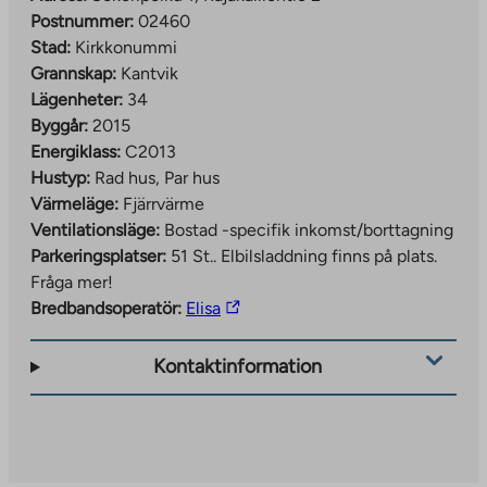
Postnummer:
02460
Stad:
Kirkkonummi
Grannskap:
Kantvik
Lägenheter:
34
Byggår:
2015
Energiklass:
C2013
Hustyp:
Rad hus, Par hus
Värmeläge:
Fjärrvärme
Ventilationsläge:
Bostad -specifik inkomst/borttagning
Parkeringsplatser:
51 St..
Elbilsladdning finns på plats.
Fråga mer!
The
Bredbandsoperatör:
Elisa
link
takes
Kontaktinformation
you
to
an
external