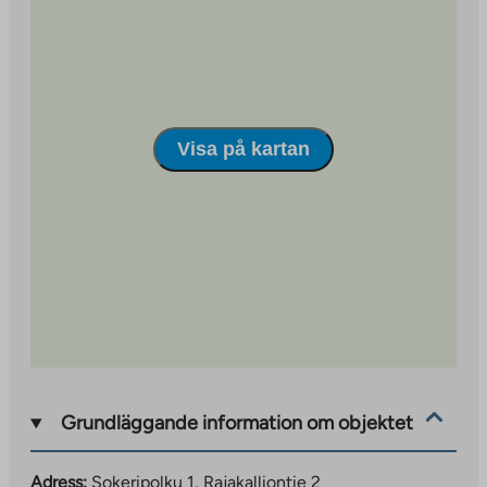
site
Visa på kartan
Grundläggande information om objektet
Adress:
Sokeripolku 1, Rajakalliontie 2