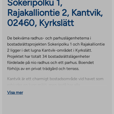
Sokeripolku 1,
Rajakalliontie 2, Kantvik,
02460, Kyrkslätt
De bekväma radhus- och parhuslägenheterna i
bostadsrättsprojekten Sokeripolku 1 och Rajakalliontie
2 ligger i det lugna Kantvik-området i Kyrkslätt.
Projektet har totalt 34 bostadsrättslägenheter
fördelade på nio radhus och ett parhus. Boendet
förhöjs av en privat trädgård och terrass.
Kantvik är ett charmigt bostadsområde vid havet som
erbjuder en lugn miljö, men ändå har alla
grundläggande vardagliga tjänster inom bekvämt
Visa mer
räckhåll. En lokal butik, grundskola, förskola och
busshållplats ligger bara några hundra meter från
lägenheten. Området har också underbara skogsklädda