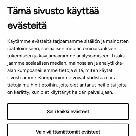
ARBETSSTÄLLEN
Tämä sivusto käyttää
Kontaktinformation
evästeitä
KUNDSERVICE
Tel. 045 7734 3777
Käytämme evästeitä tarjoamamme sisällön ja mainosten
(vardagar kl. 8–16)
räätälöimiseen, sosiaalisen median ominaisuuksien
tukemiseen ja kävijämäärämme analysoimiseen. Lisäksi
info@ta.fi
jaamme sosiaalisen median, mainosalan ja analytiikka-
alan kumppaneillemme tietoja siitä, miten käytät
sivustoamme. Kumppanimme voivat yhdistää näitä
Nyhetsbrev (på finska)
tietoja muihin tietoihin, joita olet antanut heille tai joita
on kerätty, kun olet käyttänyt heidän palvelujaan.
Salli kaikki evästeet
Användningsvillkor
Dataskydd
Tillgänglighetsutlåtande
Vain välttämättömät evästeet