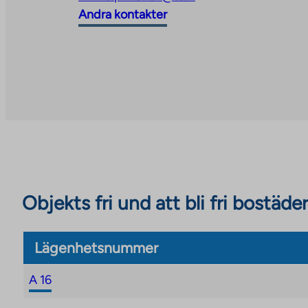
new
takes
link
Andra kontakter
tab
you
takes
to
you
an
to
external
an
site
external
site
Objekts fri und att bli fri bostäder
Lägenhetsnummer
A 16