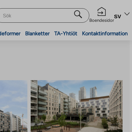
SV
Boendesidor
deformer
Blanketter
TA-Yhtiöt
Kontaktinformation