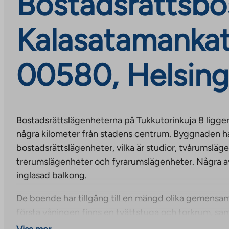
Bostadsrättsbos
Kalasatamankat
00580, Helsing
Bostadsrättslägenheterna på Tukkutorinkuja 8 ligger
några kilometer från stadens centrum. Byggnaden h
bostadsrättslägenheter, vilka är studior, tvårumsläg
trerumslägenheter och fyrarumslägenheter. Några a
inglasad balkong.
De boende har tillgång till en mängd olika gemens
första våningen finns en tvättstuga och torkrum, sam
utomhusutrustning. På sjunde våningen finns två bas