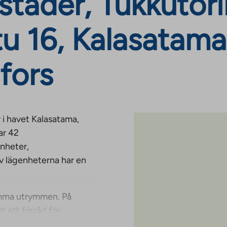
täder, Tukkutori
u 16, Kalasatama
fors
 i havet Kalasatama,
ar 42
enheter,
v lägenheterna har en
amma utrymmen. På
t ett förråd för
tuavdelningar, i