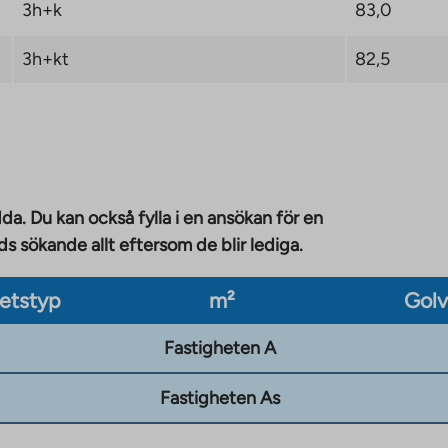
3h+k
83,0
3h+kt
82,5
da. Du kan också fylla i en ansökan för en
 sökande allt eftersom de blir lediga.
etstyp
m²
Gol
Fastigheten A
Fastigheten As