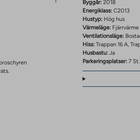
1
satama.
Byggår:
2018
Energiklass:
C2013
Hustyp:
Hög hus
Värmeläge:
Fjärrvärme
Ventilationsläge:
Bosta
Hiss:
Trappan 16 A, Tra
Husbastu:
Ja
Parkeringsplatser:
7 St.
 broschyren
ats.