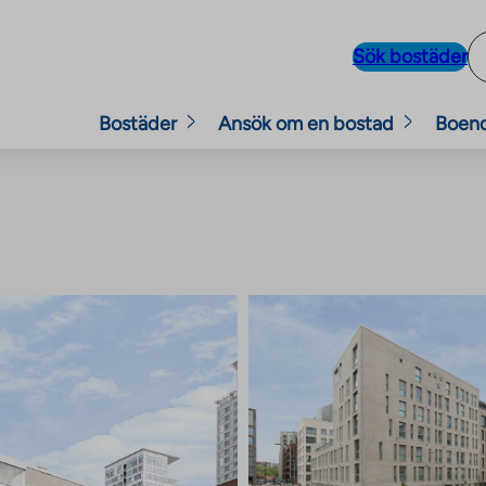
Sök bostäder
Bostäder
Ansök om en bostad
Boen