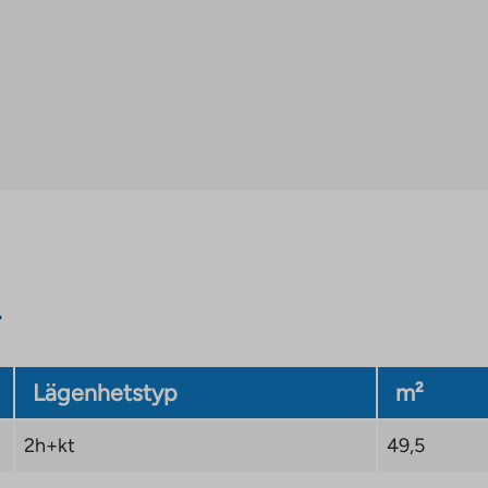
Lägenhetstyp
m²
2h+kt
49,5