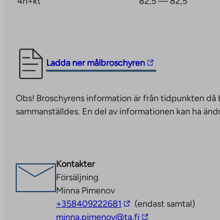
4h+kt
82,5 — 82,5
ja-rakentaminen/uutta-helsinkia-rakentamassa/kala
The
Ladda ner målbroschyren
link
takes
Obs! Broschyrens information är från tidpunkten då
you
sammanställdes. En del av informationen kan ha ändr
to
an
external
site.
Kontakter
Link
Försäljning
opens
Minna Pimenov
in
The
+358409222681
(endast samtal)
a
link
The
minna.pimenov@ta.fi