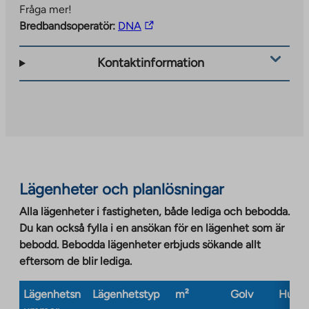
Fråga mer!
The
Bredbandsoperatör:
DNA
link
takes
Kontaktinformation
you
to
an
external
site.
Link
opens
Lägenheter och planlösningar
in
a
Alla lägenheter i fastigheten, både lediga och bebodda.
new
Du kan också fylla i en ansökan för en lägenhet som är
tab
bebodd. Bebodda lägenheter erbjuds sökande allt
eftersom de blir lediga.
Lägenhetsn
Lägenhetstyp
m²
Golv
Husty