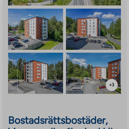
+3
Bostadsrättsbostäder,