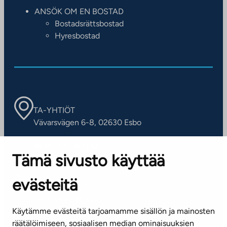
ANSÖK OM EN BOSTAD
Bostadsrättsbostad
Hyresbostad
TA-YHTIÖT
Vävarsvägen 6-8, 02630 Esbo
ARBETSSTÄLLEN
Tämä sivusto käyttää
Kontaktinformation
evästeitä
KUNDSERVICE
Tel. 045 7734 3777
Käytämme evästeitä tarjoamamme sisällön ja mainosten
(vardagar kl. 8–16)
räätälöimiseen, sosiaalisen median ominaisuuksien