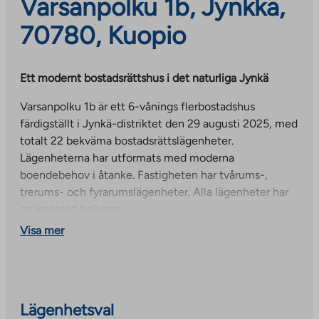
Varsanpolku 1b, Jynkkä,
70780, Kuopio
Ett modernt bostadsrättshus i det naturliga Jynkä
Varsanpolku 1b är ett 6-vånings flerbostadshus
färdigställt i Jynkä-distriktet den 29 augusti 2025, med
totalt 22 bekväma bostadsrättslägenheter.
Lägenheterna har utformats med moderna
boendebehov i åtanke. Fastigheten har tvårums-,
trerums- och fyrarumslägenheter. Alla lägenheter har
en inglasad balkong.
Visa mer
De gemensamma utrymmena ligger på
bottenvåningen i byggnaden. De boende har tillgång
till förvaring av utomhusutrustning och barnvagnar, ett
torkrum och förvaring för personliga tillhörigheter. 25
parkeringsplatser med eluttag har reserverats för de
Lägenhetsval