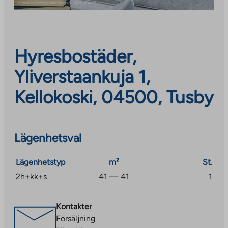
Hyresbostäder,
Yliverstaankuja 1,
Kellokoski, 04500, Tusby
Lägenhetsval
Lägenhetstyp
m²
St.
2h+kk+s
41 — 41
1
Kontakter
Försäljning