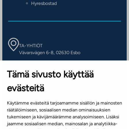
Hyresbostad
TA-YHTIÖT
Vävarsvägen 6-8, 02630 Esbo
ARBETSSTÄLLEN
Tämä sivusto käyttää
Kontaktinformation
evästeitä
KUNDSERVICE
Tel. 045 7734 3777
Käytämme evästeitä tarjoamamme sisällön ja mainosten
(vardagar kl. 8–16)
räätälöimiseen, sosiaalisen median ominaisuuksien
tukemiseen ja kävijämäärämme analysoimiseen. Lisäksi
info@ta.fi
jaamme sosiaalisen median, mainosalan ja analytiikka-