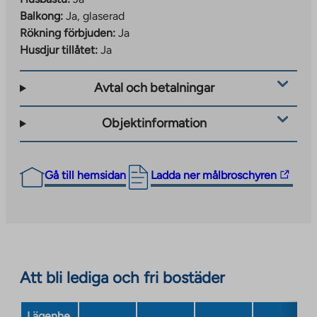
Balkong:
Ja, glaserad
Rökning förbjuden:
Ja
Husdjur tillåtet:
Ja
Avtal och betalningar
Objektinformation
The
Gå till hemsidan
Ladda ner målbroschyren
link
takes
you
to
an
Att bli lediga och fri bostäder
external
site.
Link
Lägenhe