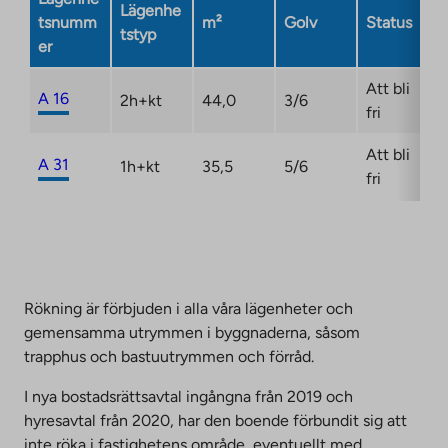
Lägenhe
opens
tsnumm
m²
Golv
Status
tstyp
in
er
a
new
Att bli
A 16
2h+kt
44,0
3/6
tab
fri
Att bli
A 31
1h+kt
35,5
5/6
fri
Rökning är förbjuden i alla våra lägenheter och
gemensamma utrymmen i byggnaderna, såsom
trapphus och bastuutrymmen och förråd.
I nya bostadsrättsavtal ingångna från 2019 och
hyresavtal från 2020, har den boende förbundit sig att
inte röka i fastighetens område, eventuellt med