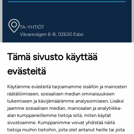
TA-YHTIÖT
Vävarsvägen 6-8, 02630 Esbo
ARBETSSTÄLLEN
Tämä sivusto käyttää
Kontaktinformation
evästeitä
KUNDSERVICE
Tel. 045 7734 3777
Käytämme evästeitä tarjoamamme sisällön ja mainosten
(vardagar kl. 8–16)
räätälöimiseen, sosiaalisen median ominaisuuksien
tukemiseen ja kävijämäärämme analysoimiseen. Lisäksi
info@ta.fi
jaamme sosiaalisen median, mainosalan ja analytiikka-
alan kumppaneillemme tietoja siitä, miten käytät
sivustoamme. Kumppanimme voivat yhdistää näitä
Nyhetsbrev (på finska)
tietoja muihin tietoihin, joita olet antanut heille tai joita