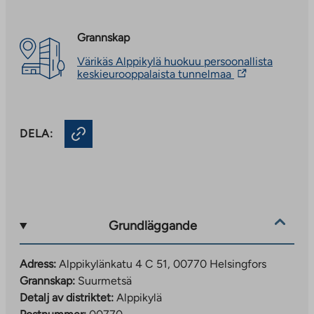
Grannskap
Värikäs Alppikylä huokuu persoonallista
The
keskieurooppalaista tunnelmaa
link
takes
you
to
DELA:
an
external
site.
Link
opens
in
a
new
Grundläggande
tab
Adress:
Alppikylänkatu 4 C 51, 00770 Helsingfors
Grannskap:
Suurmetsä
Detalj av distriktet:
Alppikylä