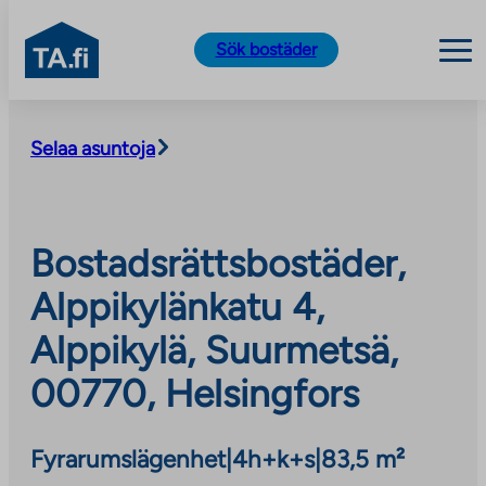
TA.fi
Sök bostäder
Skip
to
Selaa asuntoja
content
Bostadsrättsbostäder,
Alppikylänkatu 4,
Alppikylä, Suurmetsä,
00770, Helsingfors
Fyrarumslägenhet
|
4h+k+s
|
83,5 m²