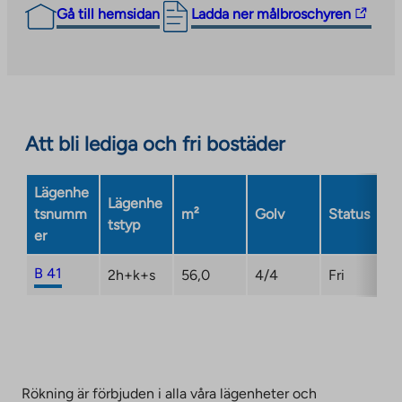
The
Gå till hemsidan
Ladda ner målbroschyren
link
takes
you
to
an
Att bli lediga och fri bostäder
external
site.
Link
Lägenhe
Lägenhe
opens
tsnumm
m²
Golv
Status
tstyp
in
er
a
new
B 41
2h+k+s
56,0
4/4
Fri
tab
Rökning är förbjuden i alla våra lägenheter och