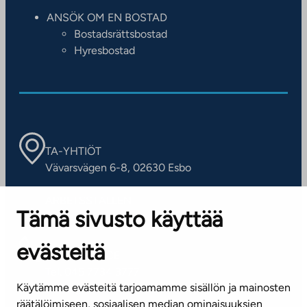
ANSÖK OM EN BOSTAD
Bostadsrättsbostad
Hyresbostad
TA-YHTIÖT
Vävarsvägen 6-8, 02630 Esbo
ARBETSSTÄLLEN
Tämä sivusto käyttää
Kontaktinformation
evästeitä
KUNDSERVICE
Tel. 045 7734 3777
Käytämme evästeitä tarjoamamme sisällön ja mainosten
(vardagar kl. 8–16)
räätälöimiseen, sosiaalisen median ominaisuuksien