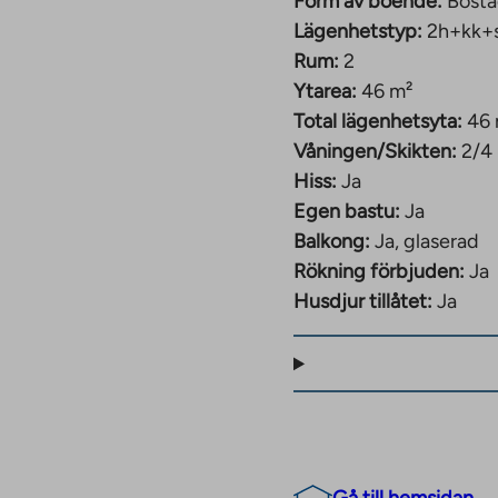
Form av boende:
Bosta
Lägenhetstyp:
2h+kk+
Rum:
2
Ytarea:
46 m²
Total lägenhetsyta:
46
Våningen/Skikten:
2/4
Hiss:
Ja
Egen bastu:
Ja
Balkong:
Ja, glaserad
Rökning förbjuden:
Ja
Husdjur tillåtet:
Ja