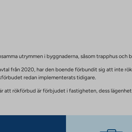
emensamma utrymmen i byggnaderna, såsom trapphus och 
vtal från 2020, har den boende förbundit sig att inte rö
ökförbudet redan implementerats tidigare.
nnebär att rökförbud är förbjudet i fastigheten, dess läge