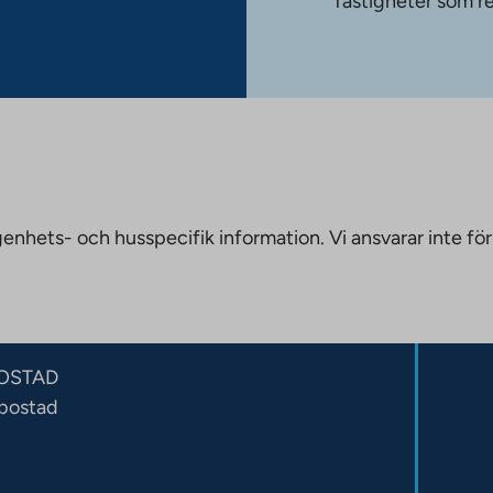
fastigheter som re
nhets- och husspecifik information. Vi ansvarar inte för
OSTAD
sbostad