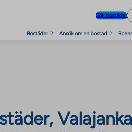
Sök bostäder
Bostäder
Ansök om en bostad
Boen
täder, Valajanka