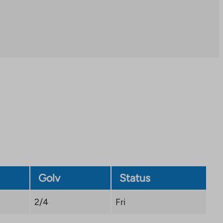
Golv
Status
2/4
Fri