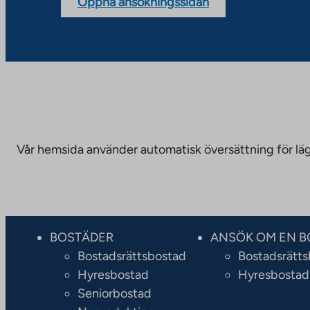
Öppna ansökningssidan
Vår hemsida använder automatisk översättning för läge
BOSTÄDER
ANSÖK OM EN B
Bostadsrättsbostad
Bostadsrätt
Hyresbostad
Hyresbostad
Seniorbostad