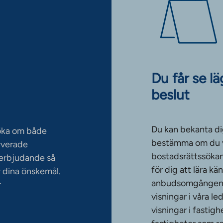
Du får se l
beslut
Du kan bekanta di
söka om både
bestämma om du vi
rverade
bostadsrättssökan
serbjudande så
för dig att lära k
 dina önskemål.
anbudsomgången. T
r
visningar i våra le
visningar i fasti