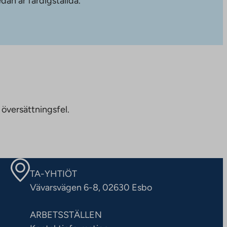
dan är färdigställda.
 översättningsfel.
TA-YHTIÖT
Vävarsvägen 6-8, 02630 Esbo
ARBETSSTÄLLEN