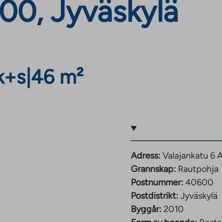
00, Jyväskylä
k+s
|
46 m²
Adress:
Valajankatu 6 
Grannskap:
Rautpohja
Postnummer:
40600
Postdistrikt:
Jyväskylä
Byggår:
2010