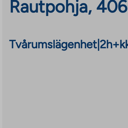
Rautpohja, 406
Tvårumslägenhet
|
2h+k