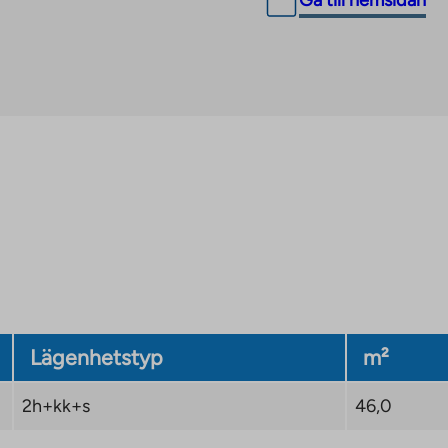
Gå till hemsidan
Lägenhetstyp
m²
2h+kk+s
46,0