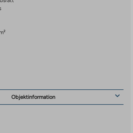
dsrätt
s
 m²
Objektinformation