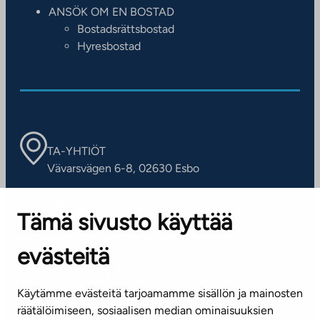
ANSÖK OM EN BOSTAD
Bostadsrättsbostad
Hyresbostad
TA-YHTIÖT
Vävarsvägen 6-8, 02630 Esbo
ARBETSSTÄLLEN
Tämä sivusto käyttää
Kontaktinformation
evästeitä
KUNDSERVICE
Tel. 045 7734 3777
Käytämme evästeitä tarjoamamme sisällön ja mainosten
(vardagar kl. 8–16)
räätälöimiseen, sosiaalisen median ominaisuuksien