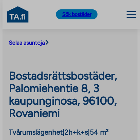
TA.fi
Sök bostäder
Skip
to
Selaa asuntoja
content
Bostadsrättsbostäder,
Palomiehentie 8, 3
kaupunginosa, 96100,
Rovaniemi
Tvårumslägenhet
|
2h+k+s
|
54 m²