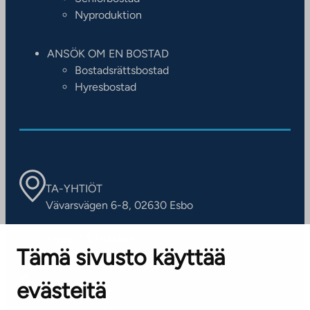
Nyproduktion
ANSÖK OM EN BOSTAD
Bostadsrättsbostad
Hyresbostad
TA-YHTIÖT
Vävarsvägen 6-8, 02630 Esbo
ARBETSSTÄLLEN
Tämä sivusto käyttää
Kontaktinformation
evästeitä
KUNDSERVICE