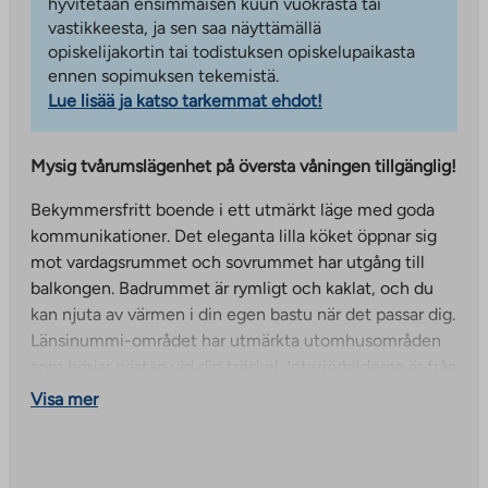
hyvitetään ensimmäisen kuun vuokrasta tai
vastikkeesta, ja sen saa näyttämällä
opiskelijakortin tai todistuksen opiskelupaikasta
ennen sopimuksen tekemistä.
Lue lisää ja katso tarkemmat ehdot!
Mysig tvårumslägenhet på översta våningen tillgänglig!
Bekymmersfritt boende i ett utmärkt läge med goda
kommunikationer. Det eleganta lilla köket öppnar sig
mot vardagsrummet och sovrummet har utgång till
balkongen. Badrummet är rymligt och kaklat, och du
kan njuta av värmen i din egen bastu när det passar dig.
Länsinummi-området har utmärkta utomhusområden
som börjar nästan vid din tröskel. Interiörbilderna är från
en annan liknande lägenhet i samma område.
Visa mer
Ett sexvåningshus i Länsinumme, nära naturen och
med goda transportförbindelser. Området har bra