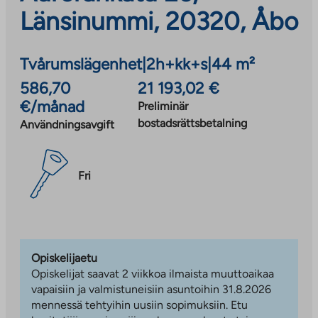
Länsinummi, 20320, Åbo
Tvårumslägenhet
|
2h+kk+s
|
44 m²
586,70
21 193,02 €
€/månad
Preliminär
bostadsrättsbetalning
Användningsavgift
Fri
Opiskelijaetu
Opiskelijat saavat 2 viikkoa ilmaista muuttoaikaa
vapaisiin ja valmistuneisiin asuntoihin 31.8.2026
mennessä tehtyihin uusiin sopimuksiin. Etu