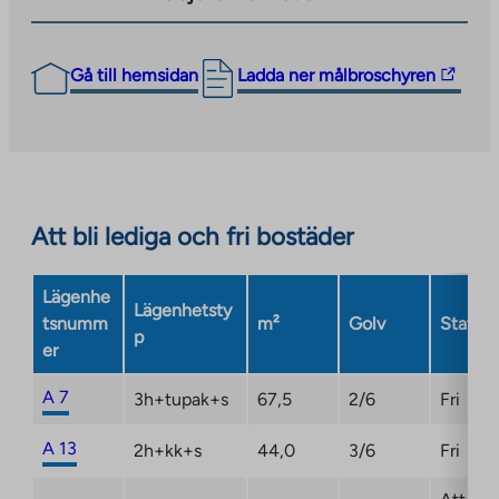
The
Gå till hemsidan
Ladda ner målbroschyren
link
takes
you
to
an
Att bli lediga och fri bostäder
external
site.
Link
Lägenhe
Lägenhetsty
opens
tsnumm
m²
Golv
Status
p
in
er
a
new
A 7
3h+tupak+s
67,5
2/6
Fri
tab
A 13
2h+kk+s
44,0
3/6
Fri