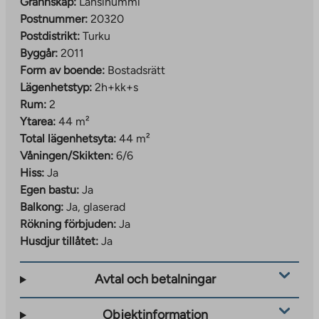
Grannskap:
Länsinummi
Postnummer:
20320
Postdistrikt:
Turku
Byggår:
2011
Form av boende:
Bostadsrätt
Lägenhetstyp:
2h+kk+s
Rum:
2
Ytarea:
44 m²
Total lägenhetsyta:
44 m²
Våningen/Skikten:
6/6
Hiss:
Ja
Egen bastu:
Ja
Balkong:
Ja, glaserad
Rökning förbjuden:
Ja
Husdjur tillåtet:
Ja
Avtal och betalningar
Objektinformation