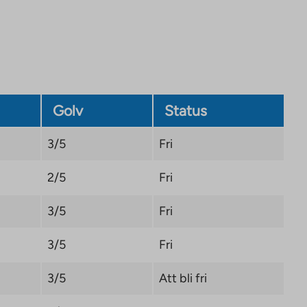
Link
opens
in
a
new
tab
Golv
Status
3/5
Fri
2/5
Fri
3/5
Fri
3/5
Fri
3/5
Att bli fri