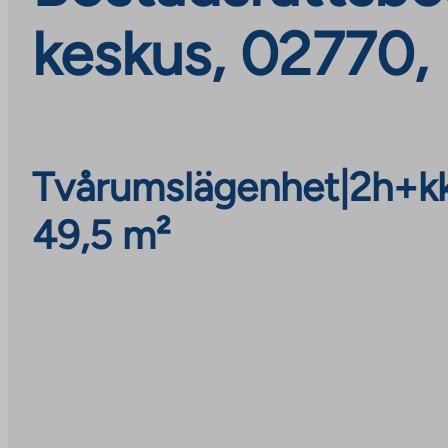
keskus, 02770,
Tvårumslägenhet
|
2h+k
49,5 m²