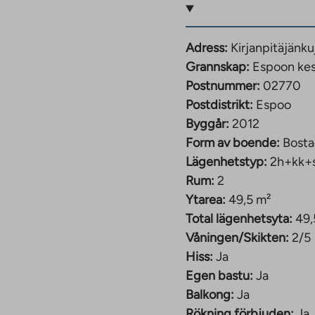
Adress:
Kirjanpitäjänk
portförbindelser
Grannskap:
Espoon ke
Postnummer:
02770
äng ligger mindre än en
Postdistrikt:
Espoo
cen i Entress
Byggår:
2012
förbindelser: både
Form av boende:
Bosta
ors centrum.
Lägenhetstyp:
2h+kk+
n, mellan Esbo centrum
Rum:
2
Ytarea:
49,5 m²
The
s/br9SIdgfS30
Total lägenhetsyta:
49,
link
Våningen/Skikten:
2/5
takes
Hiss:
Ja
you
Egen bastu:
Ja
to
Balkong:
Ja
an
Rökning förbjuden:
Ja