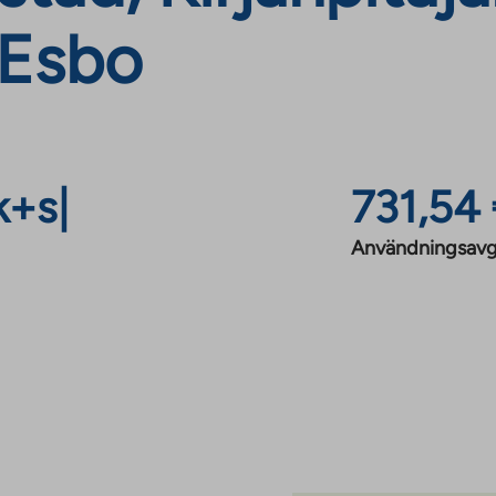
 Esbo
k+s
|
731,54
Användningsavg