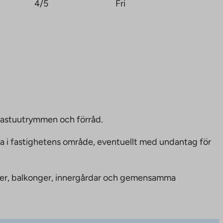
4/5
Fri
bastuutrymmen och förråd.
ka i fastighetens område, eventuellt med undantag för
nheter, balkonger, innergårdar och gemensamma