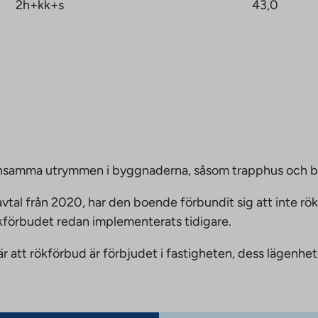
2h+kk+s
43,0
emensamma utrymmen i byggnaderna, såsom trapphus och 
vtal från 2020, har den boende förbundit sig att inte rö
ökförbudet redan implementerats tidigare.
nnebär att rökförbud är förbjudet i fastigheten, dess läge