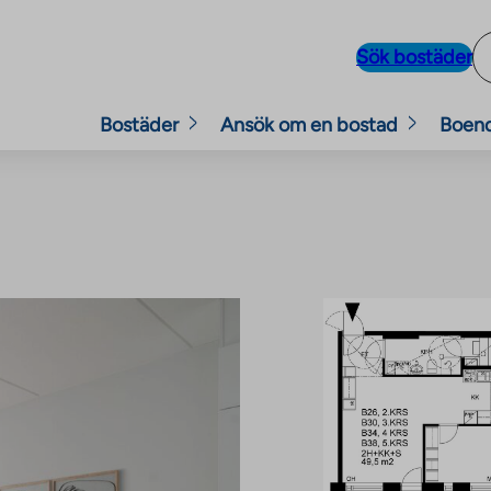
Sök bostäder
Bostäder
Ansök om en bostad
Boen