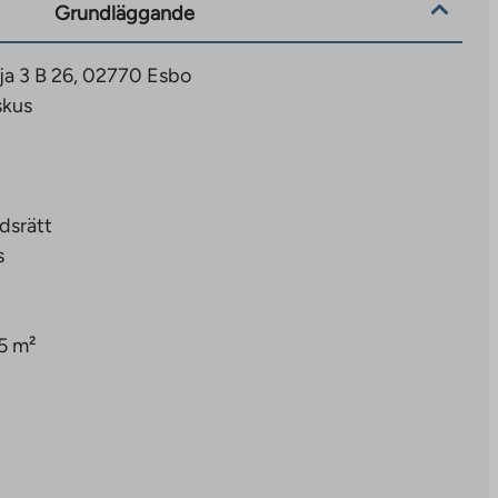
Grundläggande
uja 3 B 26, 02770 Esbo
skus
dsrätt
s
5 m²