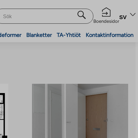
SV
Boendesidor
deformer
Blanketter
TA-Yhtiöt
Kontaktinformation