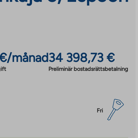
 €/månad
34 398,73 €
ift
Preliminär bostadsrättsbetalning
Fri