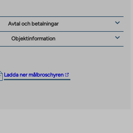
Avtal och betalningar
Objektinformation
The
Ladda ner målbroschyren
link
takes
you
to
an
external
site.