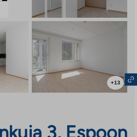
+13
änkuja 3, Espoon