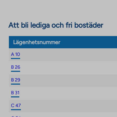
Att bli lediga och fri bostäder
Lägenhetsnummer
A 10
B 26
B 29
B 31
C 47