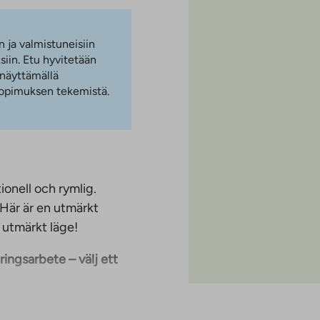
n ja valmistuneisiin
iin. Etu hyvitetään
 näyttämällä
 sopimuksen tekemistä.
onell och rymlig.
Här är en utmärkt
t utmärkt läge!
ingsarbete – välj ett