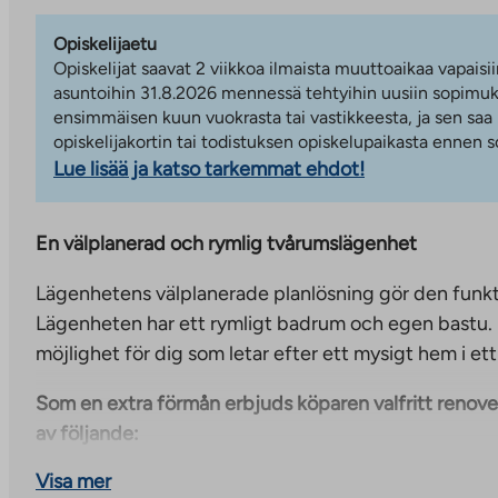
Opiskelijaetu
Opiskelijat saavat 2 viikkoa ilmaista muuttoaikaa vapaisii
asuntoihin 31.8.2026 mennessä tehtyihin uusiin sopimuks
ensimmäisen kuun vuokrasta tai vastikkeesta, ja sen saa
opiskelijakortin tai todistuksen opiskelupaikasta ennen
Lue lisää ja katso tarkemmat ehdot!
En välplanerad och rymlig tvårumslägenhet
Lägenhetens välplanerade planlösning gör den funkti
Lägenheten har ett rymligt badrum och egen bastu. 
möjlighet för dig som letar efter ett mysigt hem i et
Som en extra förmån erbjuds köparen valfritt renover
av följande:
Visa mer
duschvägg