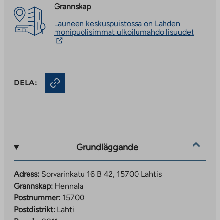
Grannskap
Launeen keskuspuistossa on Lahden
The
monipuolisimmat ulkoilumahdollisuudet
link
takes
you
to
an
DELA:
externa
site.
Link
opens
in
a
new
tab
Grundläggande
Adress:
Sorvarinkatu 16 B 42, 15700 Lahtis
Grannskap:
Hennala
Postnummer:
15700
Postdistrikt:
Lahti