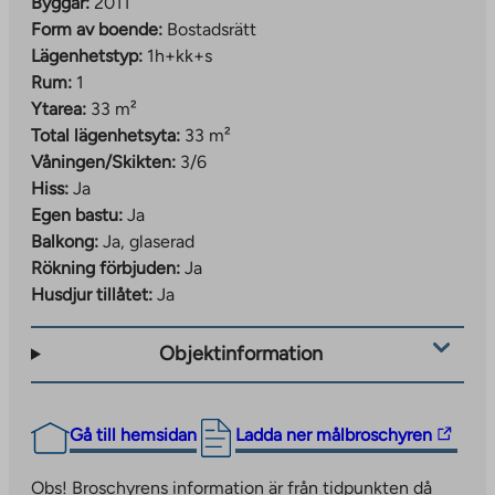
Byggår:
2011
Form av boende:
Bostadsrätt
Lägenhetstyp:
1h+kk+s
Rum:
1
Ytarea:
33 m²
Total lägenhetsyta:
33 m²
Våningen/Skikten:
3/6
Hiss:
Ja
Egen bastu:
Ja
Balkong:
Ja, glaserad
Rökning förbjuden:
Ja
Husdjur tillåtet:
Ja
Objektinformation
The
Gå till hemsidan
Ladda ner målbroschyren
link
takes
Obs! Broschyrens information är från tidpunkten då