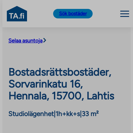
TA.fi
Sök bostäder
Skip
to
Selaa asuntoja
content
Bostadsrättsbostäder,
Sorvarinkatu 16,
Hennala, 15700, Lahtis
Studiolägenhet
|
1h+kk+s
|
33 m²