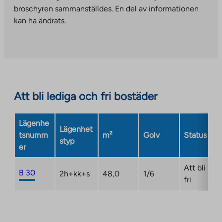
you
broschyren sammanställdes. En del av informationen
to
kan ha ändrats.
an
external
site.
Link
opens
in
Att bli lediga och fri bostäder
a
new
Lägenhe
tab
Lägenhet
tsnumm
m²
Golv
Status
styp
er
Att bli
B 30
2h+kk+s
48,0
1/6
fri