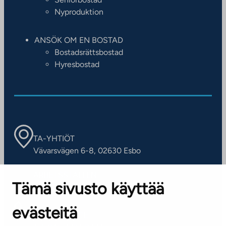
Nyproduktion
ANSÖK OM EN BOSTAD
Bostadsrättsbostad
Hyresbostad
TA-YHTIÖT
Vävarsvägen 6-8, 02630 Esbo
ARBETSSTÄLLEN
Tämä sivusto käyttää
Kontaktinformation
evästeitä
KUNDSERVICE