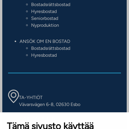
Bostadsrättsbostad
Hyresbostad
Seniorbostad
Nyproduktion
ANSÖK OM EN BOSTAD
Bostadsrättsbostad
Hyresbostad
TA-YHTIÖT
Vävarsvägen 6-8, 02630 Esbo
ARBETSSTÄLLEN
Tämä sivusto käyttää
Kontaktinformation