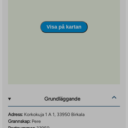
Lägenheter och byggnadens faciliteter
Lägenheterna har laminatgolv, kaklade badrum, bastu
och vissa har balkong. Byggnaden har uppvärmda
Visa på kartan
förråd för enskilda lägenheter, ett gemensamt förråd
för utomhusutrustning och en lekplats på gården.
Grundläggande
Adress:
Korkokuja 1 A 1, 33950 Birkala
Grannskap:
Pere