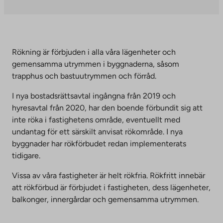
Link
site.
opens
Link
in
opens
a
in
Rökning är förbjuden i alla våra lägenheter och
new
a
gemensamma utrymmen i byggnaderna, såsom
tab
new
trapphus och bastuutrymmen och förråd.
tab
I nya bostadsrättsavtal ingångna från 2019 och
hyresavtal från 2020, har den boende förbundit sig att
inte röka i fastighetens område, eventuellt med
undantag för ett särskilt anvisat rökområde. I nya
byggnader har rökförbudet redan implementerats
tidigare.
Vissa av våra fastigheter är helt rökfria. Rökfritt innebär
att rökförbud är förbjudet i fastigheten, dess lägenheter,
balkonger, innergårdar och gemensamma utrymmen.