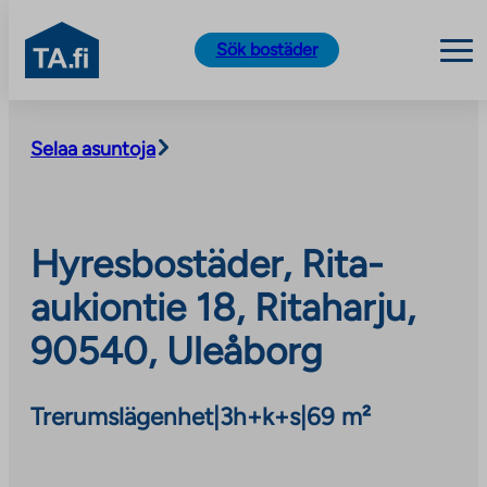
TA.fi
Sök bostäder
Skip
to
Selaa asuntoja
content
Hyresbostäder, Rita-
aukiontie 18, Ritaharju,
90540, Uleåborg
Trerumslägenhet
|
3h+k+s
|
69 m²