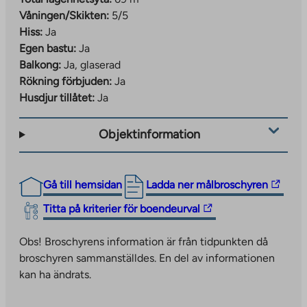
Våningen/Skikten:
5/5
Hiss:
Ja
Egen bastu:
Ja
Balkong:
Ja, glaserad
Rökning förbjuden:
Ja
Husdjur tillåtet:
Ja
Objektinformation
The
Gå till hemsidan
Ladda ner målbroschyren
link
The
Titta på kriterier för boendeurval
takes
link
you
takes
Obs! Broschyrens information är från tidpunkten då
to
you
broschyren sammanställdes. En del av informationen
an
to
kan ha ändrats.
external
an
site.
external