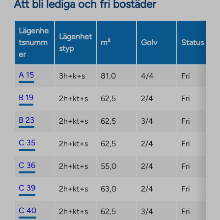
Att bli lediga och fri bostäder
Lägenhe
Lägenhet
tsnumm
m²
Golv
Status
styp
er
A 15
3h+k+s
81,0
4/4
Fri
B 19
2h+kt+s
62,5
2/4
Fri
B 23
2h+kt+s
62,5
3/4
Fri
C 35
2h+kt+s
62,5
2/4
Fri
C 36
2h+kt+s
55,0
2/4
Fri
C 39
2h+kt+s
63,0
2/4
Fri
C 40
2h+kt+s
62,5
3/4
Fri