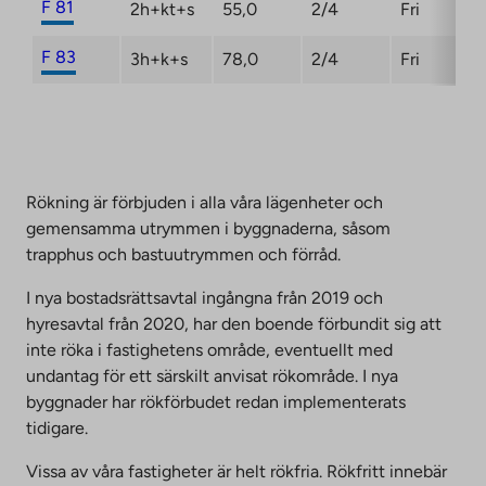
F 81
2h+kt+s
55,0
2/4
Fri
F 83
3h+k+s
78,0
2/4
Fri
Rökning är förbjuden i alla våra lägenheter och
gemensamma utrymmen i byggnaderna, såsom
trapphus och bastuutrymmen och förråd.
I nya bostadsrättsavtal ingångna från 2019 och
hyresavtal från 2020, har den boende förbundit sig att
inte röka i fastighetens område, eventuellt med
undantag för ett särskilt anvisat rökområde. I nya
byggnader har rökförbudet redan implementerats
tidigare.
Vissa av våra fastigheter är helt rökfria. Rökfritt innebär