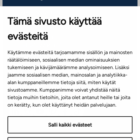
ARBETSSTÄLLEN
Tämä sivusto käyttää
Kontaktinformation
evästeitä
KUNDSERVICE
Tel. 045 7734 3777
Käytämme evästeitä tarjoamamme sisällön ja mainosten
(vardagar kl. 8–16)
räätälöimiseen, sosiaalisen median ominaisuuksien
tukemiseen ja kävijämäärämme analysoimiseen. Lisäksi
info@ta.fi
jaamme sosiaalisen median, mainosalan ja analytiikka-
alan kumppaneillemme tietoja siitä, miten käytät
sivustoamme. Kumppanimme voivat yhdistää näitä
Nyhetsbrev (på finska)
tietoja muihin tietoihin, joita olet antanut heille tai joita
on kerätty, kun olet käyttänyt heidän palvelujaan.
Salli kaikki evästeet