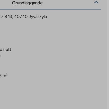
Grundläggande
 47 B 13, 40740 Jyväskylä
dsrätt
s
5 m²