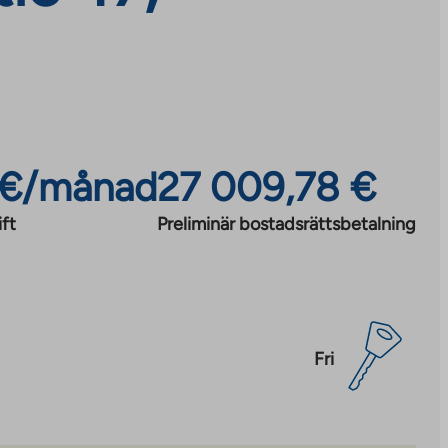
 €/månad
27 009,78 €
ft
Preliminär bostadsrättsbetalning
Fri