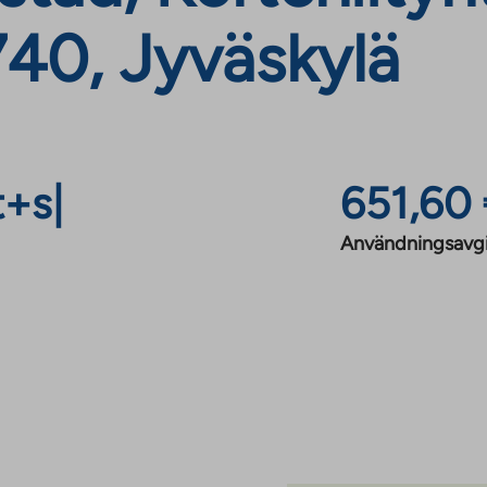
740, Jyväskylä
t+s
|
651,60
Användningsavgi