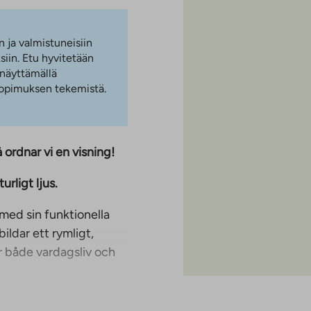
n ja valmistuneisiin
iin. Etu hyvitetään
 näyttämällä
 sopimuksen tekemistä.
ordnar vi en visning!
rligt ljus.
ed sin funktionella
ildar ett rymligt,
r både vardagsliv och
derläge, vilket ger