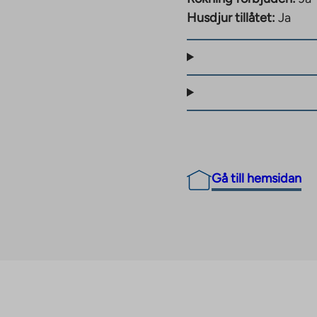
Husdjur tillåtet:
Ja
och fritid året runt.
gger mycket nära.
pla av i ett spa,
trum, men även
. Jyväskylä centrum
ed bil.
Gå till hemsidan
, olika
 – det perfekta valet