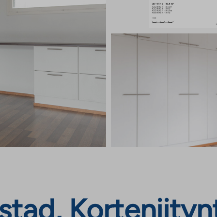
tad, Korteniitynt