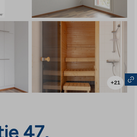
+21
ie 47,