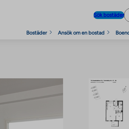
Sök bostäder
Bostäder
Ansök om en bostad
Boen