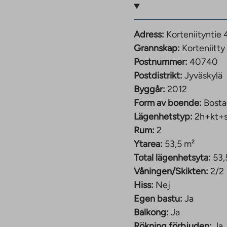
h av lyx till vardagen.
Adress:
Korteniityntie
nalitet, komfort och
Grannskap:
Korteniitty
Postnummer:
40740
Postdistrikt:
Jyväskylä
.
Byggår:
2012
det, alldeles i
Form av boende:
Bosta
es 2012, består av fyra
Lägenhetstyp:
2h+kt+
bekväma bostäder för
Rum:
2
Ytarea:
53,5 m²
Total lägenhetsyta:
53,
m lägenheternas storlek
Våningen/Skikten:
2/2
egen bastu, och
Hiss:
Nej
terrass eller en
Egen bastu:
Ja
heten har bredband,
Balkong:
Ja
vändaravgiften.
Rökning förbjuden:
Ja