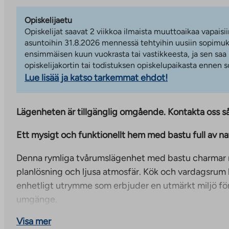
Opiskelijaetu
Opiskelijat saavat 2 viikkoa ilmaista muuttoaikaa vapaisii
asuntoihin 31.8.2026 mennessä tehtyihin uusiin sopimuks
ensimmäisen kuun vuokrasta tai vastikkeesta, ja sen saa
opiskelijakortin tai todistuksen opiskelupaikasta ennen
Lue lisää ja katso tarkemmat ehdot!
Lägenheten är tillgänglig omgående. Kontakta oss så 
Ett mysigt och funktionellt hem med bastu full av natu
Denna rymliga tvårumslägenhet med bastu charmar m
planlösning och ljusa atmosfär. Kök och vardagsrum b
enhetligt utrymme som erbjuder en utmärkt miljö fö
umgänge.
Visa mer
Vardagsrummet har utgång till en rymlig balkong i sö