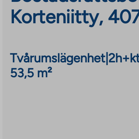
Korteniitty, 40
Tvårumslägenhet
|
2h+k
53,5 m²