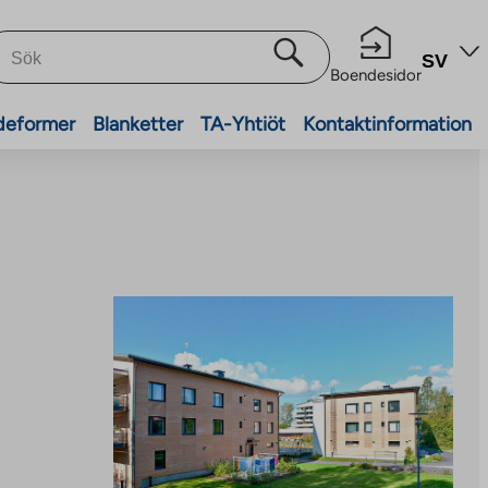
SV
Boendesidor
deformer
Blanketter
TA-Yhtiöt
Kontaktinformation