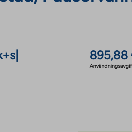
k+s
|
895,88
Användningsavgif