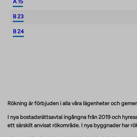
A 15
B 23
B 24
Rökning är förbjuden i alla våra lägenheter och g
I nya bostadsrättsavtal ingångna från 2019 och hyresa
ett särskilt anvisat rökområde. I nya byggnader har r