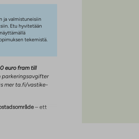
n ja valmistuneisiin
iin. Etu hyvitetään
 näyttämällä
 sopimuksen tekemistä.
0 euro fram till
 parkeringsavgifter
s mer ta.fi/vastike-
bostadsområde
– ett
råde, i utkanten av
srum, som erbjuder