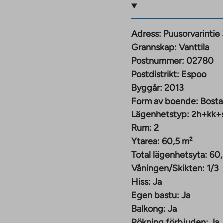
lkongen vetter mot den
rum och privat bastu.
Adress:
Puusorvarintie
skmaskin i köket.
Grannskap:
Vanttila
Balkongfoto från
Postnummer:
02780
Postdistrikt:
Espoo
Byggår:
2013
ch boka en visning!
Form av boende:
Bosta
Lägenhetstyp:
2h+kk+
vilket ingår i
Rum:
2
Ytarea:
60,5 m²
Total lägenhetsyta:
60,
Våningen/Skikten:
1/3
e, förvaring av
Hiss:
Ja
tenvåningen i byggnad
Egen bastu:
Ja
ing.
Balkong:
Ja
Rökning förbjuden:
Ja