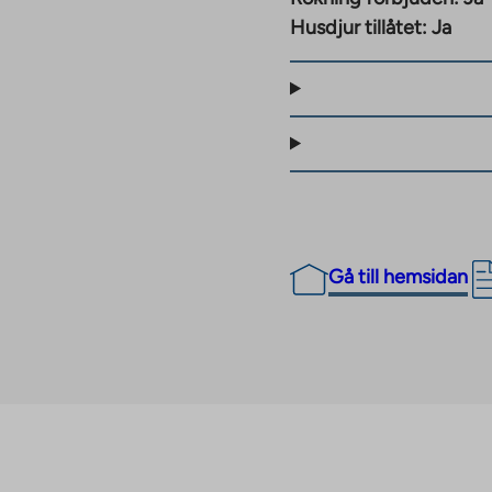
rmenät och lägenheterna
Husdjur tillåtet:
Ja
på 2000-talet och
dfulla Vanttila är
anttila skola (årskurs 1-
n. Den närliggande
s centrum på 30
Gå till hemsidan