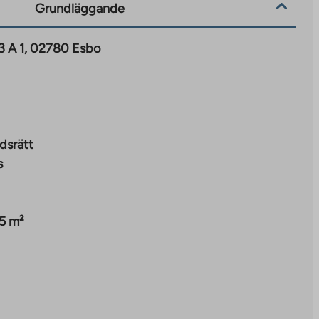
Grundläggande
 3 A 1, 02780 Esbo
dsrätt
s
5 m²