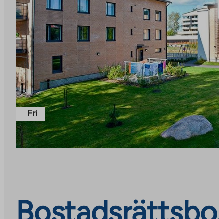
Fri
Bostadsrättsbos