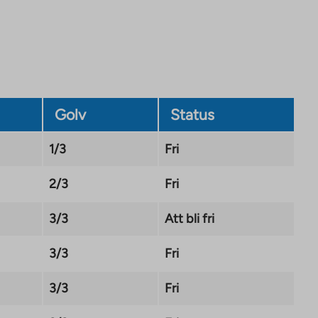
Link
opens
in
a
new
tab
Golv
Status
1/3
Fri
2/3
Fri
3/3
Att bli fri
3/3
Fri
3/3
Fri