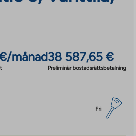
 €/månad
38 587,65 €
t
Preliminär bostadsrättsbetalning
Fri