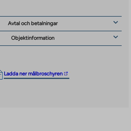
Avtal och betalningar
Objektinformation
The
Ladda ner målbroschyren
link
takes
you
to
an
external
site.