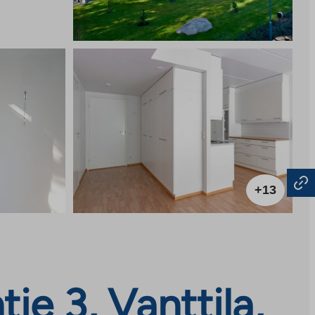
+13
ie 3, Vanttila,