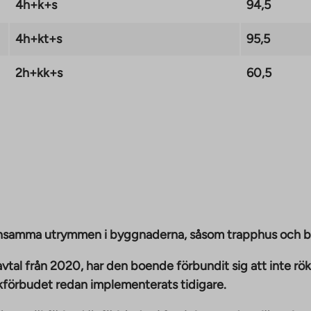
4h+k+s
94,5
4h+kt+s
95,5
2h+kk+s
60,5
emensamma utrymmen i byggnaderna, såsom trapphus och 
vtal från 2020, har den boende förbundit sig att inte rö
ökförbudet redan implementerats tidigare.