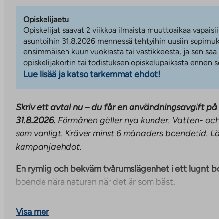
Opiskelijaetu
Opiskelijat saavat 2 viikkoa ilmaista muuttoaikaa vapaisii
asuntoihin 31.8.2026 mennessä tehtyihin uusiin sopimuks
ensimmäisen kuun vuokrasta tai vastikkeesta, ja sen saa
opiskelijakortin tai todistuksen opiskelupaikasta ennen
Lue lisää ja katso tarkemmat ehdot!
Skriv ett avtal nu – du får en användningsavgift på 
31.8.2026.
Förmånen gäller nya kunder. Vatten- och
som vanligt. Kräver minst 6 månaders boendetid.
Lä
kampanjaehdot.
En rymlig och bekväm tvårumslägenhet i ett lugnt 
boende nära naturen när det är som bäst.
Lägenheten ligger i ett lugnt och välskött bostadsom
Visa mer
frodig natur. Bostadens hjärta är ett rymligt vardag