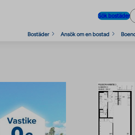
Sök bostäder
Bostäder
Ansök om en bostad
Boen