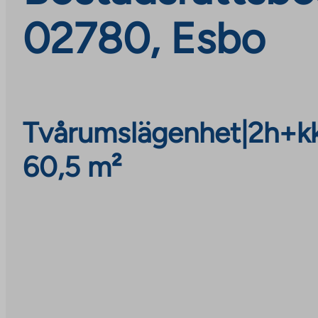
02780, Esbo
Tvårumslägenhet
|
2h+k
60,5 m²