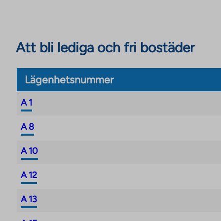
Att bli lediga och fri bostäder
Lägenhetsnummer
A 1
A 8
A 10
A 12
A 13