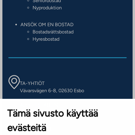
Seniorbostad
Nyproduktion
ANSÖK OM EN BOSTAD
Bostadsrättsbostad
Hyresbostad
TA-YHTIÖT
Vävarsvägen 6-8, 02630 Esbo
ARBETSSTÄLLEN
Tämä sivusto käyttää
Kontaktinformation
evästeitä
KUNDSERVICE