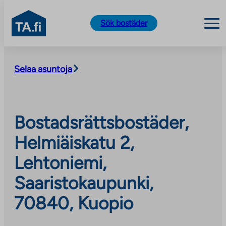
TA.fi
Sök bostäder
Skip
to
Selaa asuntoja
content
Bostadsrättsbostäder,
Helmiäiskatu 2,
Lehtoniemi,
Saaristokaupunki,
70840, Kuopio