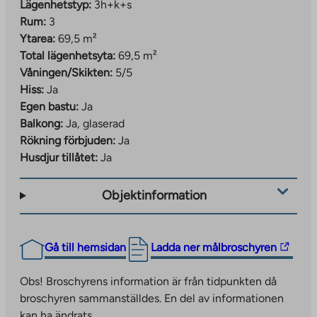
Lägenhetstyp:
3h+k+s
Rum:
3
Ytarea:
69,5 m²
Total lägenhetsyta:
69,5 m²
Våningen/Skikten:
5/5
Hiss:
Ja
Egen bastu:
Ja
Balkong:
Ja, glaserad
Rökning förbjuden:
Ja
Husdjur tillåtet:
Ja
Objektinformation
The
Gå till hemsidan
Ladda ner målbroschyren
link
takes
Obs! Broschyrens information är från tidpunkten då
you
broschyren sammanställdes. En del av informationen
to
kan ha ändrats.