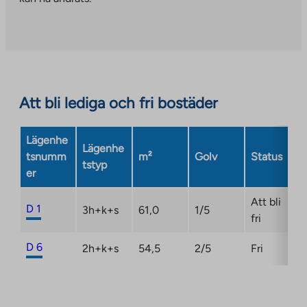
an
external
site.
Link
opens
in
Att bli lediga och fri bostäder
a
new
Lägenhe
tab
Lägenhe
tsnumm
m²
Golv
Status
tstyp
er
Att bli
D 1
3h+k+s
61,0
1/5
fri
D 6
2h+k+s
54,5
2/5
Fri