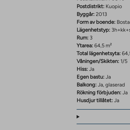
Postdistrikt:
Kuopio
Byggår:
2013
Form av boende:
Bosta
Lägenhetstyp:
3h+kk+
Rum:
3
Ytarea:
64,5 m²
Total lägenhetsyta:
64,
Våningen/Skikten:
1/5
Hiss:
Ja
Egen bastu:
Ja
Balkong:
Ja, glaserad
Rökning förbjuden:
Ja
Husdjur tillåtet:
Ja