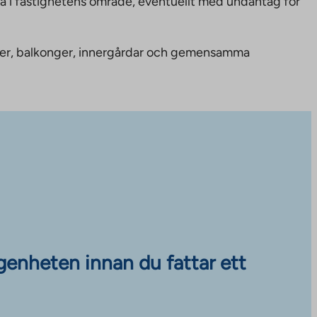
ka i fastighetens område, eventuellt med undantag för
nheter, balkonger, innergårdar och gemensamma
ägenheten innan du fattar ett