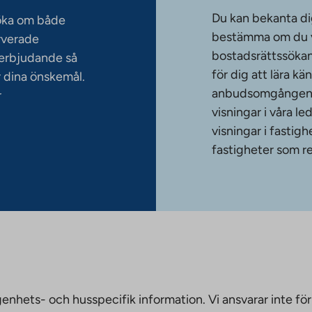
Du kan bekanta di
söka om både
bestämma om du vi
rverade
bostadsrättssökan
serbjudande så
för dig att lära k
 dina önskemål.
anbudsomgången. T
r
visningar i våra le
visningar i fasti
fastigheter som re
nhets- och husspecifik information. Vi ansvarar inte för