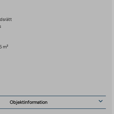
dsrätt
s
5 m²
Objektinformation