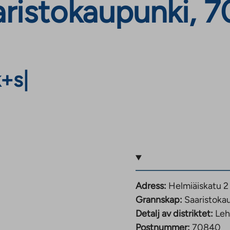
aristokaupunki, 
k+s
|
Adress:
Helmiäiskatu 2
Grannskap:
Saaristoka
Detalj av distriktet:
Leh
Postnummer:
70840