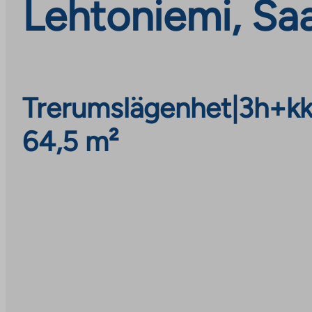
Lehtoniemi, Sa
Trerumslägenhet
|
3h+k
64,5 m²