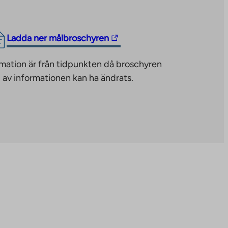
The
Ladda ner målbroschyren
link
mation är från tidpunkten då broschyren
takes
 av informationen kan ha ändrats.
you
to
an
external
site.
Link
opens
in
a
new
tab