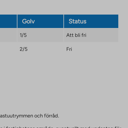
Golv
Status
1/5
Att bli fri
2/5
Fri
bastuutrymmen och förråd.