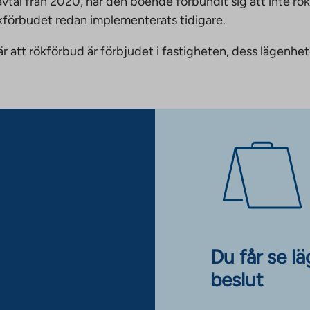
vtal från 2020, har den boende förbundit sig att inte rö
ökförbudet redan implementerats tidigare.
nnebär att rökförbud är förbjudet i fastigheten, dess läge
Du får se l
beslut