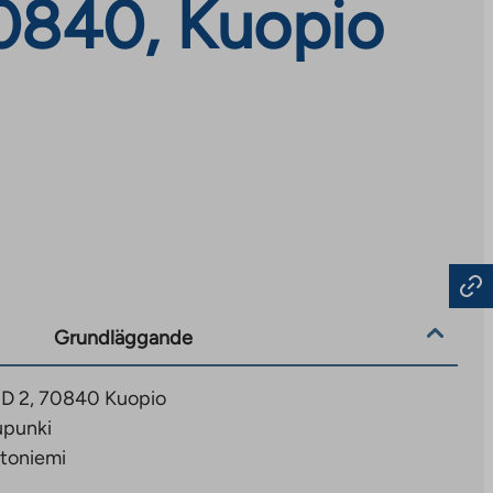
70840, Kuopio
Grundläggande
 D 2, 70840 Kuopio
upunki
toniemi