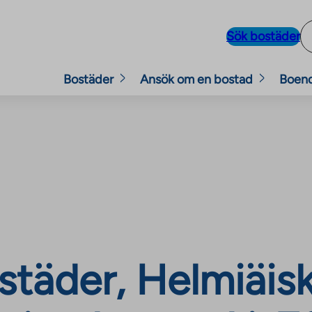
Sök bostäder
Bostäder
Ansök om en bostad
Boen
täder, Helmiäisk