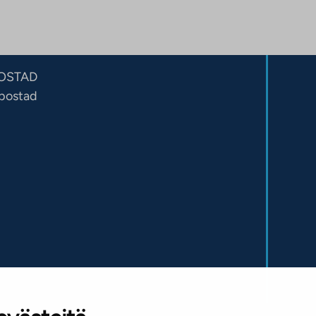
OSTAD
sbostad