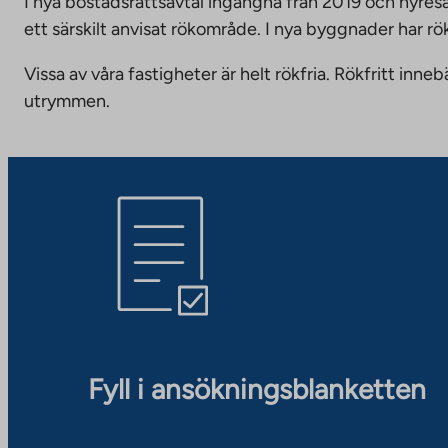
I nya bostadsrättsavtal ingångna från 2019 och hyresa
ett särskilt anvisat rökområde. I nya byggnader har r
Vissa av våra fastigheter är helt rökfria. Rökfritt i
utrymmen.
Fyll i ansökningsblanketten