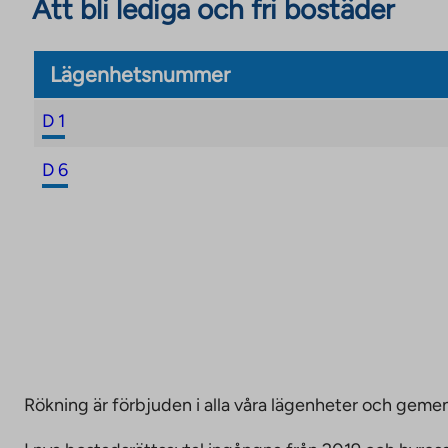
Att bli lediga och fri bostäder
Lägenhetsnummer
D 1
D 6
Rökning är förbjuden i alla våra lägenheter och g