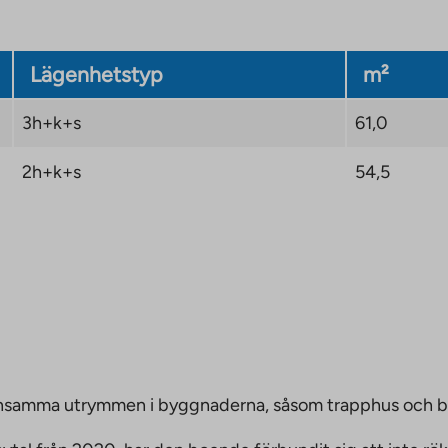
Lägenhetstyp
m²
3h+k+s
61,0
2h+k+s
54,5
emensamma utrymmen i byggnaderna, såsom trapphus och 