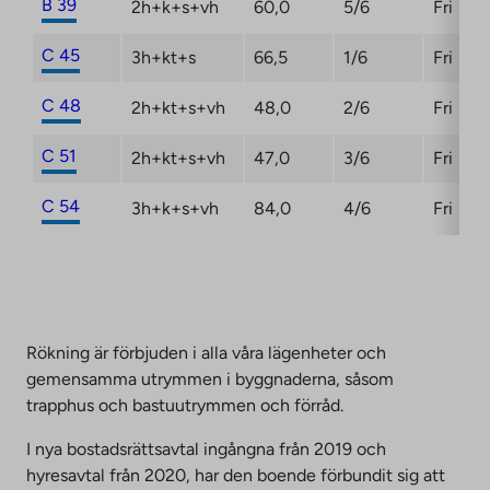
B 39
2h+k+s+vh
60,0
5/6
Fri
C 45
3h+kt+s
66,5
1/6
Fri
C 48
2h+kt+s+vh
48,0
2/6
Fri
C 51
2h+kt+s+vh
47,0
3/6
Fri
C 54
3h+k+s+vh
84,0
4/6
Fri
Rökning är förbjuden i alla våra lägenheter och
gemensamma utrymmen i byggnaderna, såsom
trapphus och bastuutrymmen och förråd.
I nya bostadsrättsavtal ingångna från 2019 och
hyresavtal från 2020, har den boende förbundit sig att