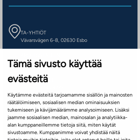
TA-YHTIÖT
Vävarsvägen 6-8, 02630 Esbo
ARBETSSTÄLLEN
Tämä sivusto käyttää
Kontaktinformation
evästeitä
KUNDSERVICE
Tel. 045 7734 3777
Käytämme evästeitä tarjoamamme sisällön ja mainosten
(vardagar kl. 8–16)
räätälöimiseen, sosiaalisen median ominaisuuksien
tukemiseen ja kävijämäärämme analysoimiseen. Lisäksi
info@ta.fi
jaamme sosiaalisen median, mainosalan ja analytiikka-
alan kumppaneillemme tietoja siitä, miten käytät
sivustoamme. Kumppanimme voivat yhdistää näitä
Nyhetsbrev (på finska)
tietoja muihin tietoihin, joita olet antanut heille tai joita