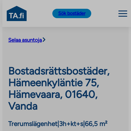
TA.fi
Sök bostäder
Skip
to
Selaa asuntoja
content
Bostadsrättsbostäder,
Hämeenkyläntie 75,
Hämevaara, 01640,
Vanda
Trerumslägenhet
|
3h+kt+s
|
66,5 m²