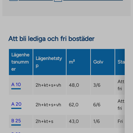
link
takes
you
to
an
Att bli lediga och fri bostäder
external
site.
Link
Lägenhe
Lägenhetsty
opens
tsnumm
m²
Golv
Status
p
in
er
a
new
Att bli
A 10
2h+kt+s+vh
48,0
3/6
tab
fri
Att bli
A 20
2h+kt+s+vh
62,0
6/6
fri
B 25
2h+kt+s
43,0
1/6
Fri