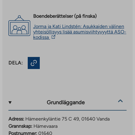
Boendeberättelser (på finska)
Jorma ja Kati Lindstén: Asukkaiden välinen
yhteisöllisyys lisää asumisviihtyvyyttä ASO-
The
kodissa
link
takes
you
to
DELA:
an
external
site.
Link
opens
in
a
new
Grundläggande
tab
Adress:
Hämeenkyläntie 75 C 49, 01640 Vanda
Grannskap:
Hämevaara
Postnummer:
01640