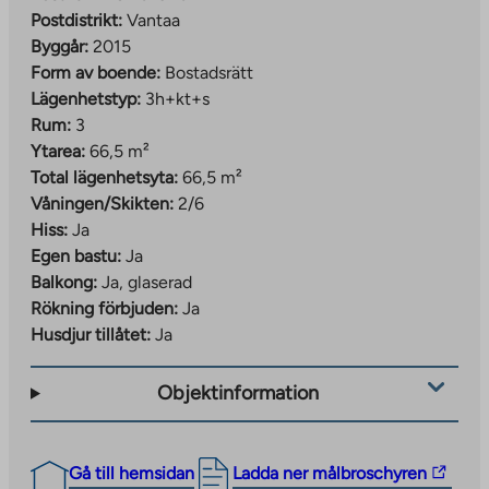
Postdistrikt:
Vantaa
Byggår:
2015
Form av boende:
Bostadsrätt
Lägenhetstyp:
3h+kt+s
Rum:
3
Ytarea:
66,5 m²
Total lägenhetsyta:
66,5 m²
Våningen/Skikten:
2/6
Hiss:
Ja
Egen bastu:
Ja
Balkong:
Ja, glaserad
Rökning förbjuden:
Ja
Husdjur tillåtet:
Ja
Objektinformation
The
Gå till hemsidan
Ladda ner målbroschyren