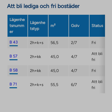
in
Att bli lediga och fri bostäder
a
new
Lägenhe
tab
Lägenhe
tsnumm
m²
Golv
Status
tstyp
er
B 43
2h+k+s
56,5
2/7
Fri
Att bli
B 57
2h+kk
45,0
4/7
fri
B 58
2h+kk
45,0
4/7
Fri
Att bli
B 71
2h+k+s
55,5
6/7
fri