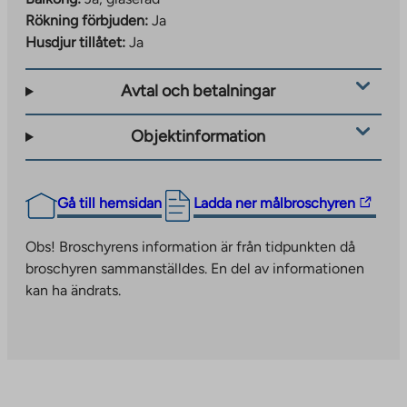
Rökning förbjuden:
Ja
Husdjur tillåtet:
Ja
Avtal och betalningar
Objektinformation
The
Gå till hemsidan
Ladda ner målbroschyren
link
takes
Obs! Broschyrens information är från tidpunkten då
you
broschyren sammanställdes. En del av informationen
to
kan ha ändrats.
an
external
site.
Link
opens