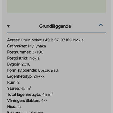
Grundläggande
Adress:
Rounionkatu 49 B 57, 37100 Nokia
Grannskap:
Myllyhaka
Postnummer:
37100
Postdistrikt:
Nokia
Byggår:
2016
Form av boende:
Bostadsrätt
Lägenhetstyp:
2h+kk
Rum:
2
Ytarea:
45 m²
Total lägenhetsyta:
45 m²
Våningen/Skikten:
4/7
Hiss:
Ja
Balkong:
Ja, glaserad