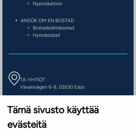
Nyproduktion
ANSÖK OM EN BOSTAD
Bostadsrättsbostad
Hyresbostad
TA-YHTIÖT
Vävarsvägen 6-8, 02630 Esbo
ARBETSSTÄLLEN
Tämä sivusto käyttää
Kontaktinformation
evästeitä
KUNDSERVICE
Tel. 045 7734 3777