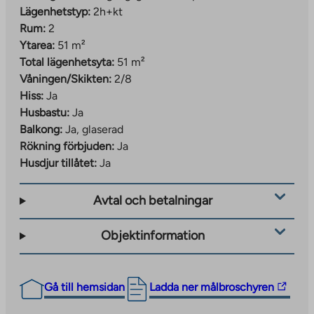
Lägenhetstyp:
2h+kt
Rum:
2
Ytarea:
51 m²
Total lägenhetsyta:
51 m²
Våningen/Skikten:
2/8
Hiss:
Ja
Husbastu:
Ja
Balkong:
Ja, glaserad
Rökning förbjuden:
Ja
Husdjur tillåtet:
Ja
Avtal och betalningar
Objektinformation
The
Gå till hemsidan
Ladda ner målbroschyren
link