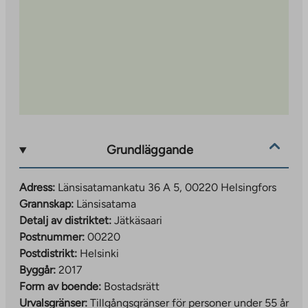
trädgårdsliknande svalkande terrass.
Bostadsbolagets parkeringsplatser är bekvämt belägna
i garaget under altanen, som har värmeuttag och vissa
platser har möjlighet att ladda elbilar.
Transportförbindelserna är i övrigt utmärkta: spårvagnar
går i närheten i flera riktningar, och passagerarhamnen
ligger inom gångavstånd, vilket gör det enkelt och
problemfritt att åka på en resa.
Grundläggande
Adress:
Länsisatamankatu 36 A 5, 00220 Helsingfors
Grannskap:
Länsisatama
Detalj av distriktet:
Jätkäsaari
Postnummer:
00220
Postdistrikt:
Helsinki
Byggår:
2017
Form av boende:
Bostadsrätt
Urvalsgränser:
Tillgångsgränser för personer under 55 år