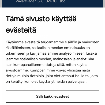
Vävarsvägen 6-8, 02630 Esbo
ARBETSSTÄLLEN
Tämä sivusto käyttää
Kontaktinformation
evästeitä
KUNDSERVICE
Tel. 045 7734 3777
Käytämme evästeitä tarjoamamme sisällön ja mainosten
(vardagar kl. 8–16)
räätälöimiseen, sosiaalisen median ominaisuuksien
tukemiseen ja kävijämäärämme analysoimiseen. Lisäksi
info@ta.fi
jaamme sosiaalisen median, mainosalan ja analytiikka-
alan kumppaneillemme tietoja siitä, miten käytät
sivustoamme. Kumppanimme voivat yhdistää näitä
Nyhetsbrev (på finska)
tietoja muihin tietoihin, joita olet antanut heille tai joita
on kerätty, kun olet käyttänyt heidän palvelujaan.
Salli kaikki evästeet