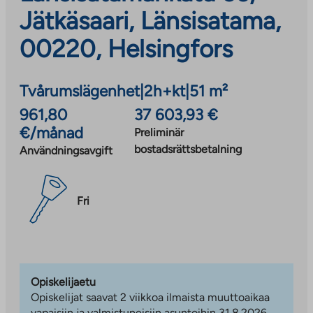
Jätkäsaari, Länsisatama,
00220, Helsingfors
Tvårumslägenhet
|
2h+kt
|
51 m²
961,80
37 603,93 €
€/månad
Preliminär
bostadsrättsbetalning
Användningsavgift
Fri
Opiskelijaetu
Opiskelijat saavat 2 viikkoa ilmaista muuttoaikaa
vapaisiin ja valmistuneisiin asuntoihin 31.8.2026