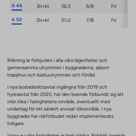
A 44
3h+kt
56,5
6/8
Fri
A 50
2h+kt
51,0
7/8
Fri
Rökning är förbjuden i alla våra lägenheter och
gemensamma utrymmen i byggnaderna, såsom
trapphus och bastuutrymmen och förråd.
I nya bostadsrättsavtal ingångna från 2019 och
hyresavtal från 2020, har den boende förbundit sig att
inte röka i fastighetens område, eventuellt med
undantag för ett särskilt anvisat rökområde. I nya
byggnader har rökförbudet redan implementerats
tidigare.
Vissa av våra fastigheter är helt rökfria. Rökfritt innebär