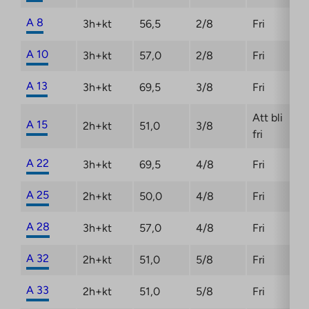
A 8
3h+kt
56,5
2/8
Fri
A 10
3h+kt
57,0
2/8
Fri
A 13
3h+kt
69,5
3/8
Fri
Att bli
A 15
2h+kt
51,0
3/8
fri
A 22
3h+kt
69,5
4/8
Fri
A 25
2h+kt
50,0
4/8
Fri
A 28
3h+kt
57,0
4/8
Fri
A 32
2h+kt
51,0
5/8
Fri
A 33
2h+kt
51,0
5/8
Fri