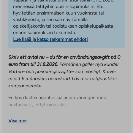
mennessä tehtyihin uusiin sopimuksiin. Etu
hyvitetään ensimmäisen kuun vuokrasta tai
vastikkeesta, ja sen saa näyttämällä
opiskelijakortin tai todistuksen opiskelupaikasta
ennen sopimuksen tekemistä.
Lue lisää ja katso tarkemmat ehdot!
Skriv ett avtal nu – du får en användningsavgift på 0
euro fram till 31.8.2026.
Förmånen gäller nya kunder.
Vatten- och parkeringsavgifter som vanligt. Kräver
minst 6 månaders boendetid. Läs mer ta.fi/vastike-
kampanjaehdot
En ljus duplexlägenhet på andra våningen med
bostadsrätt, inflyttningsklar.
Denna bostad är en genomgående lägenhet med
Visa mer
fönster i två väderstreck. Köket och vardagsrummet är
ett enda, öppet utrymme, vilket ger tillgång till