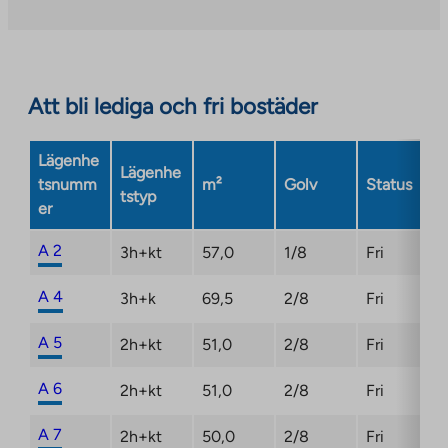
takes
you
to
an
Att bli lediga och fri bostäder
external
site.
Link
Lägenhe
Lägenhe
opens
tsnumm
m²
Golv
Status
tstyp
in
er
a
new
A 2
3h+kt
57,0
1/8
Fri
tab
A 4
3h+k
69,5
2/8
Fri
A 5
2h+kt
51,0
2/8
Fri
A 6
2h+kt
51,0
2/8
Fri
A 7
2h+kt
50,0
2/8
Fri