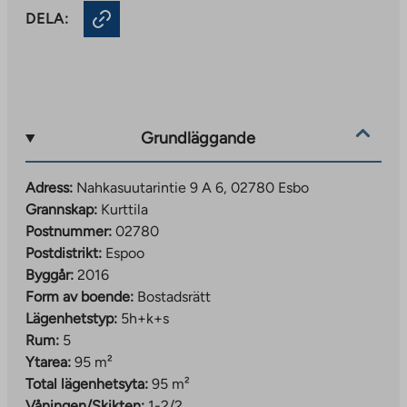
DELA:
Grundläggande
Adress:
Nahkasuutarintie 9 A 6, 02780 Esbo
Grannskap:
Kurttila
Postnummer:
02780
Postdistrikt:
Espoo
Byggår:
2016
Form av boende:
Bostadsrätt
Lägenhetstyp:
5h+k+s
Rum:
5
Ytarea:
95 m²
Total lägenhetsyta:
95 m²
Våningen/Skikten:
1-2/2