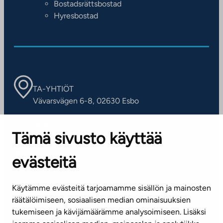
Bostadsrättsbostad
Hyresbostad
TA-YHTIÖT
Vävarsvägen 6-8, 02630 Esbo
ARBETSSTÄLLEN
Tämä sivusto käyttää
Kontaktinformation
evästeitä
KUNDSERVICE
Tel. 045 7734 3777
Käytämme evästeitä tarjoamamme sisällön ja mainosten
(vardagar kl. 8–16)
räätälöimiseen, sosiaalisen median ominaisuuksien
tukemiseen ja kävijämäärämme analysoimiseen. Lisäksi
info@ta.fi