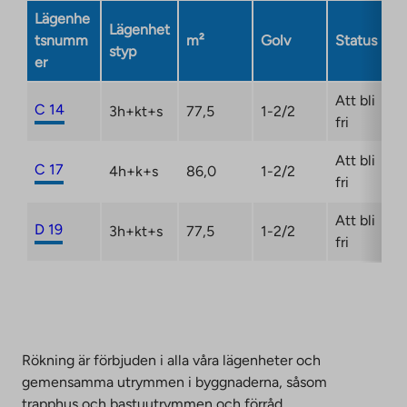
Link
Lägenhe
Lägenhet
opens
tsnumm
m²
Golv
Status
styp
in
er
a
new
Att bli
C 14
3h+kt+s
77,5
1-2/2
tab
fri
Att bli
C 17
4h+k+s
86,0
1-2/2
fri
Att bli
D 19
3h+kt+s
77,5
1-2/2
fri
Rökning är förbjuden i alla våra lägenheter och
gemensamma utrymmen i byggnaderna, såsom
trapphus och bastuutrymmen och förråd.