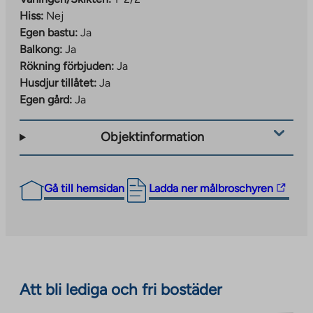
Hiss:
Nej
Egen bastu:
Ja
Balkong:
Ja
Rökning förbjuden:
Ja
Husdjur tillåtet:
Ja
Egen gård:
Ja
Objektinformation
The
Gå till hemsidan
Ladda ner målbroschyren
link
takes
you
to
an
Att bli lediga och fri bostäder
external
site.