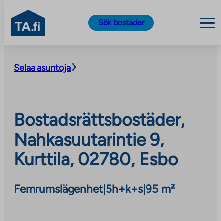
TA.fi
Sök bostäder
Skip
to
Selaa asuntoja
content
Bostadsrättsbostäder,
Nahkasuutarintie 9,
Kurttila, 02780, Esbo
Femrumslägenhet
|
5h+k+s
|
95 m²