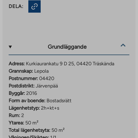
DELA:
Grundläggande
Adress:
Kurkiaurankatu 9 D 25, 04420 Träskända
Grannskap:
Lepola
Postnummer:
04420
Postdistrikt:
Järvenpää
Byggår:
2016
Form av boende:
Bostadsrätt
Lägenhetstyp:
2h+kt+s
Rum:
2
Ytarea:
50 m²
Total lägenhetsyta:
50 m²
Våningen/Skikten:
1/1