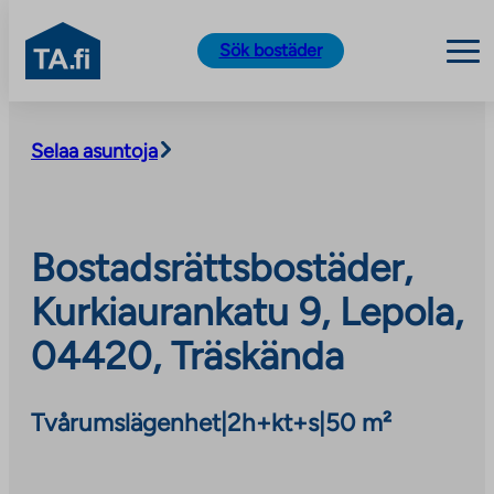
TA.fi
Sök bostäder
Skip
to
Selaa asuntoja
content
Bostadsrättsbostäder,
Kurkiaurankatu 9, Lepola,
04420, Träskända
Tvårumslägenhet
|
2h+kt+s
|
50 m²