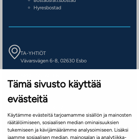
Bostadsrättsbostad
Hyresbostad
TA-YHTIÖT
Vävarsvägen 6-8, 02630 Esbo
ARBETSSTÄLLEN
Tämä sivusto käyttää
Kontaktinformation
evästeitä
KUNDSERVICE
Tel. 045 7734 3777
Käytämme evästeitä tarjoamamme sisällön ja mainosten
(vardagar kl. 8–16)
räätälöimiseen, sosiaalisen median ominaisuuksien
tukemiseen ja kävijämäärämme analysoimiseen. Lisäksi
info@ta.fi
jaamme sosiaalisen median, mainosalan ja analytiikka-