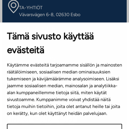
TA-YHTIÖT
Vävarsvägen 6-8, 02630 Esbo
ARBETSSTÄLLEN
Tämä sivusto käyttää
Kontaktinformation
evästeitä
KUNDSERVICE
Tel. 045 7734 3777
Käytämme evästeitä tarjoamamme sisällön ja mainosten
(vardagar kl. 8–16)
räätälöimiseen, sosiaalisen median ominaisuuksien
tukemiseen ja kävijämäärämme analysoimiseen. Lisäksi
info@ta.fi
jaamme sosiaalisen median, mainosalan ja analytiikka-
alan kumppaneillemme tietoja siitä, miten käytät
sivustoamme. Kumppanimme voivat yhdistää näitä
Nyhetsbrev (på finska)
tietoja muihin tietoihin, joita olet antanut heille tai joita
on kerätty, kun olet käyttänyt heidän palvelujaan.