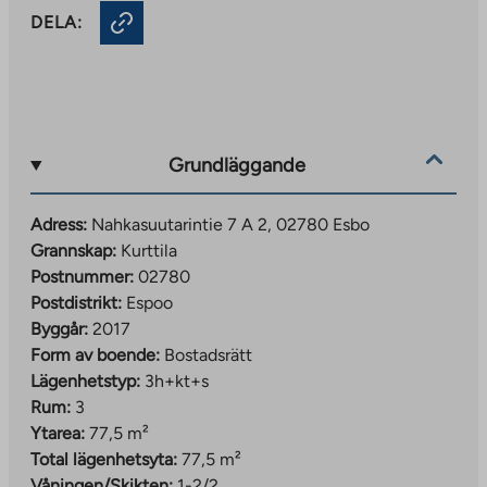
DELA:
Grundläggande
Adress:
Nahkasuutarintie 7 A 2, 02780 Esbo
Grannskap:
Kurttila
Postnummer:
02780
Postdistrikt:
Espoo
Byggår:
2017
Form av boende:
Bostadsrätt
Lägenhetstyp:
3h+kt+s
Rum:
3
Ytarea:
77,5 m²
Total lägenhetsyta:
77,5 m²
Våningen/Skikten:
1-2/2