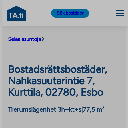
TA.fi
Sök bostäder
Skip
to
Selaa asuntoja
content
Bostadsrättsbostäder,
Nahkasuutarintie 7,
Kurttila, 02780, Esbo
Trerumslägenhet
|
3h+kt+s
|
77,5 m²