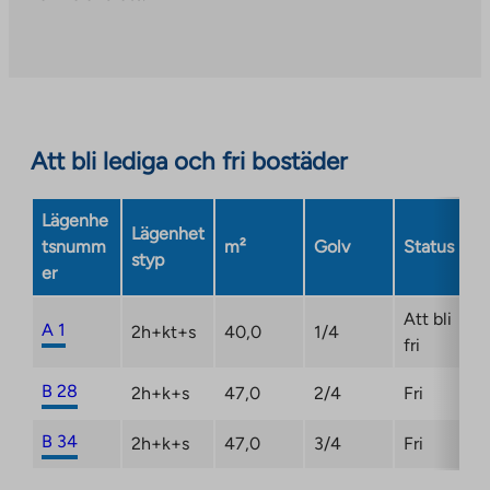
an
external
site.
Link
opens
in
Att bli lediga och fri bostäder
a
new
Lägenhe
tab
Lägenhet
tsnumm
m²
Golv
Status
styp
er
Att bli
A 1
2h+kt+s
40,0
1/4
fri
B 28
2h+k+s
47,0
2/4
Fri
B 34
2h+k+s
47,0
3/4
Fri