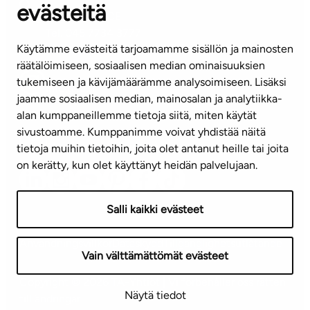
evästeitä
KUNDSERVICE
Tel. 045 7734 3777
Käytämme evästeitä tarjoamamme sisällön ja mainosten
(vardagar kl. 8–16)
räätälöimiseen, sosiaalisen median ominaisuuksien
tukemiseen ja kävijämäärämme analysoimiseen. Lisäksi
info@ta.fi
jaamme sosiaalisen median, mainosalan ja analytiikka-
alan kumppaneillemme tietoja siitä, miten käytät
sivustoamme. Kumppanimme voivat yhdistää näitä
Nyhetsbrev (på finska)
tietoja muihin tietoihin, joita olet antanut heille tai joita
on kerätty, kun olet käyttänyt heidän palvelujaan.
Salli kaikki evästeet
Användningsvillkor
Dataskydd
Tillgänglighetsutlåtande
Vain välttämättömät evästeet
Copyright © 2026 TA-Yhtiöt | Vi förbehåller oss rätten
Näytä tiedot
till ändringar