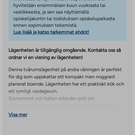
hyvitetään ensimmäisen kuun vuokrasta tai
vastikkeesta, ja sen saa näyttämällä
opiskelijakortin tai todistuksen opiskelupaikasta
ennen sopimuksen tekemistä.
Lue lisää ja katso tarkemmat ehdot!
Lägenheten är tillgänglig omgående. Kontakta oss så
ordnar vi en visning av lägenheten!
Denna tvårumslägenhet på andra våningen är perfekt
för dig som uppskattar ett kompakt men noggrant
planerat boende. Lägenheten har ett praktiskt kök och
ett rymligt vardagsrum.
Sovrummet och hallen erbjuder gott om
förvaringsutrymme, och den privata bastun ger en
touch av lyx till vardagen. Mysigheten toppas av en
Visa mer
fransk balkong.
Nylandsgatan 2 ligger i ett lugnt område nära stadens