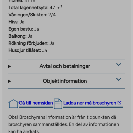
Ytarea:
47 m²
Total lägenhetsyta:
47 m²
Våningen/Skikten:
2/4
Hiss:
Ja
Egen bastu:
Ja
Balkong:
Ja
Rökning förbjuden:
Ja
Husdjur tillåtet:
Ja
Avtal och betalningar
Objektinformation
The
Gå till hemsidan
Ladda ner målbroschyren
link
takes
Obs! Broschyrens information är från tidpunkten då
you
broschyren sammanställdes. En del av informationen
to
kan ha ändrats.