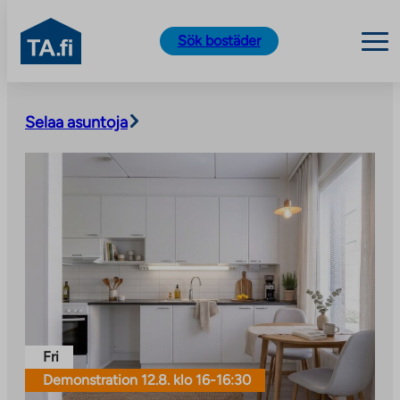
TA.fi
Sök bostäder
Skip
to
Selaa asuntoja
content
Fri
Demonstration 12.8. klo 16-16:30