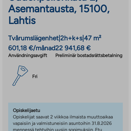
Asemantausta, 15100,
Lahtis
Tvårumslägenhet
|
2h+k+s
|
47 m²
601,18 €/månad
22 941,68 €
Användningsavgift
Preliminär bostadsrättsbetalning
Fri
Opiskelijaetu
Opiskelijat saavat 2 viikkoa ilmaista muuttoaikaa
vapaisiin ja valmistuneisiin asuntoihin 31.8.2026
mennessä tehtyihin uusiin sopimuksiin. Etu