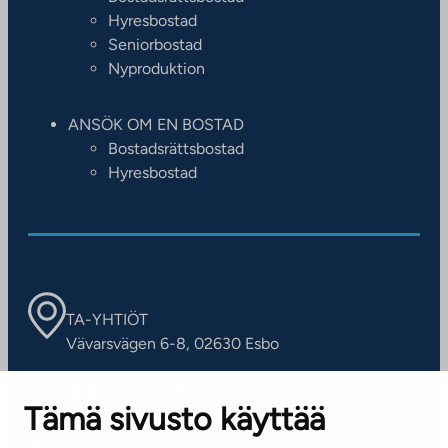
Hyresbostad
Seniorbostad
Nyproduktion
ANSÖK OM EN BOSTAD
Bostadsrättsbostad
Hyresbostad
TA-YHTIÖT
Vävarsvägen 6-8, 02630 Esbo
ARBETSSTÄLLEN
Tämä sivusto käyttää
Kontaktinformation