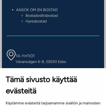
ANSÖK OM EN BOSTAD
Bostadsrättsbostad
Hyresbostad
TA-YHTIÖT
Vävarsvägen 6-8, 02630 Esbo
ARBETSSTÄLLEN
Tämä sivusto käyttää
Kontaktinformation
evästeitä
KUNDSERVICE
Tel. 045 7734 3777
Käytämme evästeitä tarjoamamme sisällön ja mainosten
(vardagar kl. 8–16)