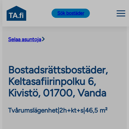
TA.fi
Sök bostäder
Skip
to
Selaa asuntoja
content
Bostadsrättsbostäder,
Keltasafiirinpolku 6,
Kivistö, 01700, Vanda
Tvårumslägenhet
|
2h+kt+s
|
46,5 m²