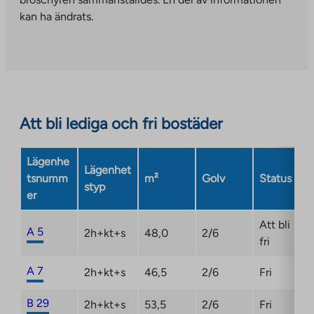
to
kan ha ändrats.
an
external
site.
Link
opens
in
Att bli lediga och fri bostäder
a
new
Lägenhe
tab
Lägenhet
tsnumm
m²
Golv
Status
styp
er
Att bli
A 5
2h+kt+s
48,0
2/6
fri
A 7
2h+kt+s
46,5
2/6
Fri
B 29
2h+kt+s
53,5
2/6
Fri