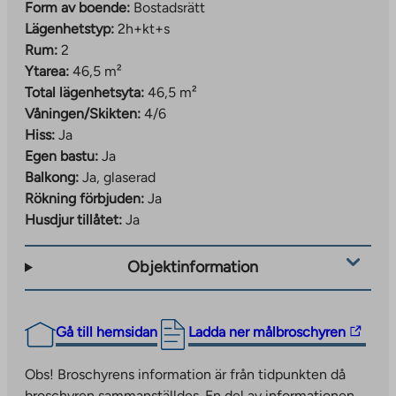
Form av boende:
Bostadsrätt
Lägenhetstyp:
2h+kt+s
Rum:
2
Ytarea:
46,5 m²
Total lägenhetsyta:
46,5 m²
Våningen/Skikten:
4/6
Hiss:
Ja
Egen bastu:
Ja
Balkong:
Ja, glaserad
Rökning förbjuden:
Ja
Husdjur tillåtet:
Ja
Objektinformation
The
Gå till hemsidan
Ladda ner målbroschyren
link
takes
Obs! Broschyrens information är från tidpunkten då
you
broschyren sammanställdes. En del av informationen