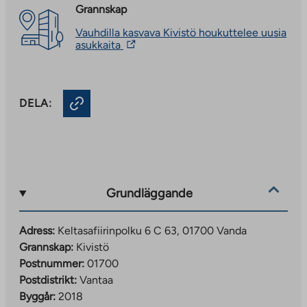
Grannskap
Vauhdilla kasvava Kivistö houkuttelee uusia
The
asukkaita
link
takes
you
to
DELA:
an
external
site.
Link
opens
in
a
new
Grundläggande
tab
Adress:
Keltasafiirinpolku 6 C 63, 01700 Vanda
Grannskap:
Kivistö
Postnummer:
01700
Postdistrikt:
Vantaa
Byggår:
2018