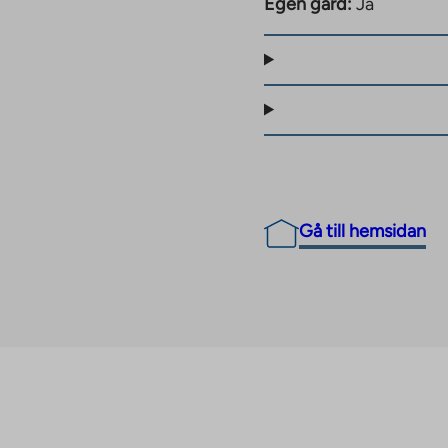
nns också daghem och
Egen gård:
Ja
center samt en ishall.
ste busshållplatserna
h tågstationen ligger
 du också enkelt och
n.
Gå till hemsidan