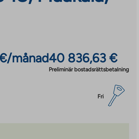
 €/månad
40 836,63 €
Preliminär bostadsrättsbetalning
Fri