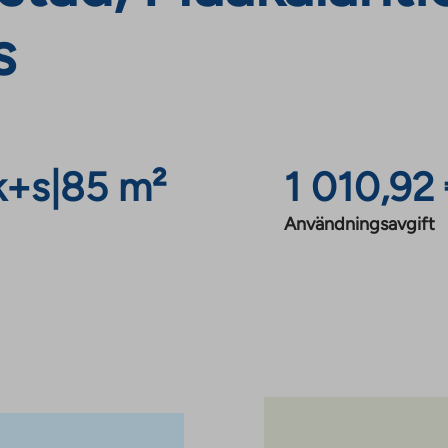
s
k+s
|
85 m²
1 010,92
Användningsavgift