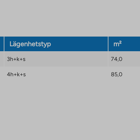
Lägenhetstyp
m²
3h+k+s
74,0
4h+k+s
85,0