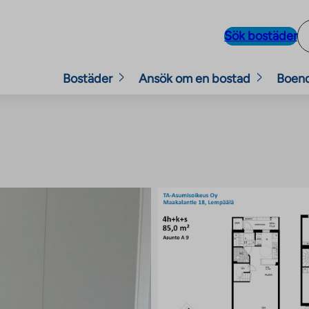
Sök bostäder
Bostäder
Ansök om en bostad
Boen