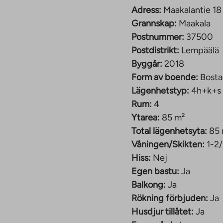
Adress:
Maakalantie 18
ag på gården som finns
Grannskap:
Maakala
Postnummer:
37500
erna i de andra
Postdistrikt:
Lempäälä
ch kapprum, golven är
Byggår:
2018
ter har också egen
Form av boende:
Bosta
ntrén. Lägenheterna i
Lägenhetstyp:
4h+k+s
den. Parkeringsplatser
Rum:
4
usen på Maakalantie 18
Ytarea:
85 m²
ch Maakalantie 22 D-E
Total lägenhetsyta:
85
er i byn Maakalan, ett
Våningen/Skikten:
1-2
s centrum. Husens
Hiss:
Nej
latser och
Egen bastu:
Ja
omenera mindre än tre
Balkong:
Ja
m, där du hittar ett
Rökning förbjuden:
Ja
och andra butiker, ett
Husdjur tillåtet:
Ja