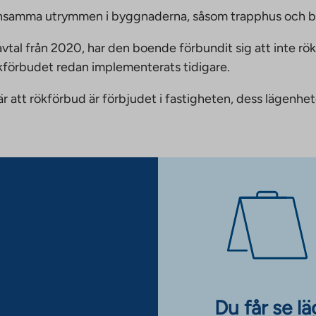
emensamma utrymmen i byggnaderna, såsom trapphus och 
vtal från 2020, har den boende förbundit sig att inte rö
ökförbudet redan implementerats tidigare.
nnebär att rökförbud är förbjudet i fastigheten, dess läge
Du får se l