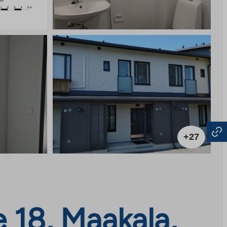
+27
 18, Maakala,