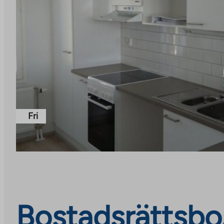
Fri
Bostadsrättsbos