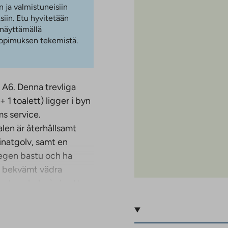
n ja valmistuneisiin
iin. Etu hyvitetään
 näyttämällä
 sopimuksen tekemistä.
 A6. Denna trevliga
1 toalett) ligger i byn
s service.
len är återhållsamt
inatgolv, samt en
n egen bastu och ha
n bekvämt vädra
hetens bakgård vetter
t är förhandlingsbart.