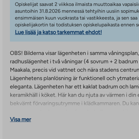
Opiskelijat saavat 2 viikkoa ilmaista muuttoaikaa vapaisii
asuntoihin 31.8.2026 mennessä tehtyihin uusiin sopimuks
ensimmäisen kuun vuokrasta tai vastikkeesta, ja sen saa
opiskelijakortin tai todistuksen opiskelupaikasta ennen
Lue lisää ja katso tarkemmat ehdot!
OBS! Bilderna visar lägenheten i samma våningsplan,
radhuslägenhet i två våningar (4 sovrum + 2 badrum + 
Maakala, precis vid vattnet och nära stadens centrum
Lägenhetens planlösning är funktionell och ytmateria
eleganta. Lägenheten har ett kaklat badrum och lam
keramikhäll i köket. Här kan du njuta av värmen i di
bekvämt förvaringsutrymme i klädkammaren. Du ka
sovrummen tack vare den franska balkongen. Lägen
Visa mer
mot söder/väst.
Lägenheten är tillgänglig omgående och mottagande