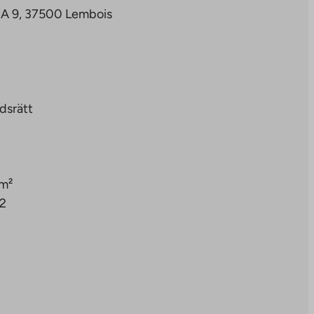
 A 9, 37500 Lembois
dsrätt
 m²
/2