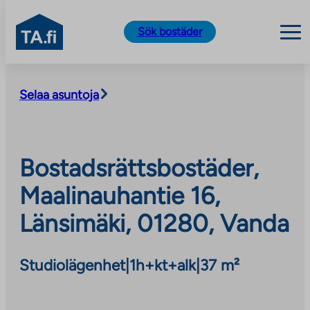
TA.fi
Sök bostäder
Skip
to
Selaa asuntoja
content
Bostadsrättsbostäder,
Maalinauhantie 16,
Länsimäki, 01280, Vanda
Studiolägenhet
|
1h+kt+alk
|
37 m²