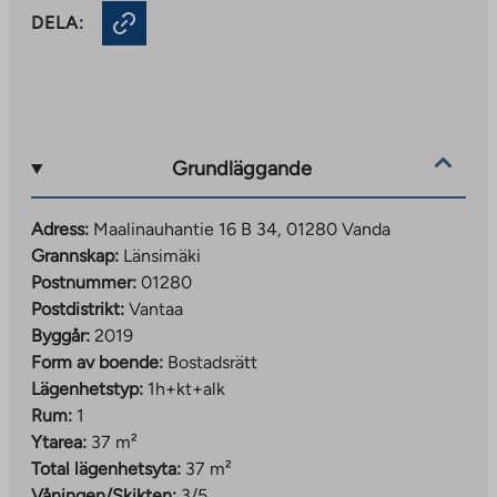
DELA:
Grundläggande
Adress:
Maalinauhantie 16 B 34, 01280 Vanda
Grannskap:
Länsimäki
Postnummer:
01280
Postdistrikt:
Vantaa
Byggår:
2019
Form av boende:
Bostadsrätt
Lägenhetstyp:
1h+kt+alk
Rum:
1
Ytarea:
37 m²
Total lägenhetsyta:
37 m²
Våningen/Skikten:
3/5