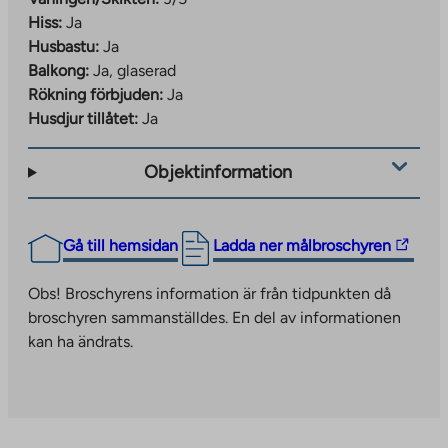
Hiss:
Ja
Husbastu:
Ja
Balkong:
Ja, glaserad
Rökning förbjuden:
Ja
Husdjur tillåtet:
Ja
Objektinformation
The
Gå till hemsidan
Ladda ner målbroschyren
link
takes
Obs! Broschyrens information är från tidpunkten då
you
broschyren sammanställdes. En del av informationen
to
kan ha ändrats.
an
external
site.
Link