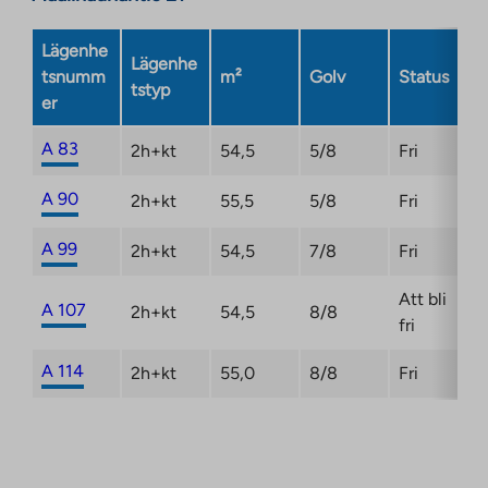
Lägenhe
Lägenhe
tsnumm
m²
Golv
Status
tstyp
er
A 83
2h+kt
54,5
5/8
Fri
A 90
2h+kt
55,5
5/8
Fri
A 99
2h+kt
54,5
7/8
Fri
Att bli
A 107
2h+kt
54,5
8/8
fri
A 114
2h+kt
55,0
8/8
Fri