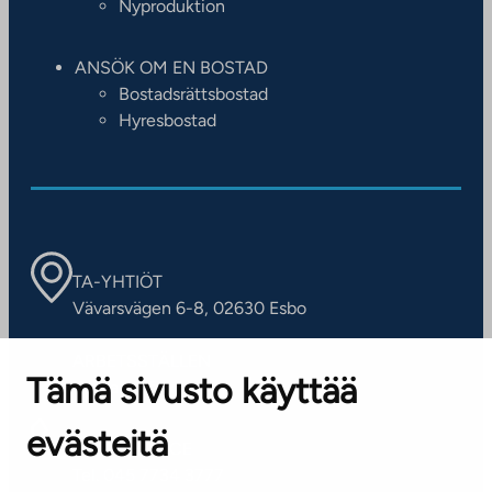
Nyproduktion
ANSÖK OM EN BOSTAD
Bostadsrättsbostad
Hyresbostad
TA-YHTIÖT
Vävarsvägen 6-8, 02630 Esbo
ARBETSSTÄLLEN
Tämä sivusto käyttää
Kontaktinformation
evästeitä
KUNDSERVICE
Tel. 045 7734 3777