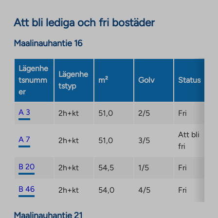
opens
in
Att bli lediga och fri bostäder
a
new
Maalinauhantie 16
tab
Lägenhe
Lägenhe
tsnumm
m²
Golv
Status
tstyp
er
A 3
2h+kt
51,0
2/5
Fri
Att bli
A 7
2h+kt
51,0
3/5
fri
B 20
2h+kt
54,5
1/5
Fri
B 46
2h+kt
54,0
4/5
Fri
Maalinauhantie 21