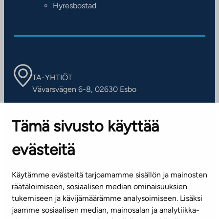
Hyresbostad
TA-YHTIÖT
Vävarsvägen 6-8, 02630 Esbo
ARBETSSTÄLLEN
Tämä sivusto käyttää
Kontaktinformation
evästeitä
KUNDSERVICE
Tel. 045 7734 3777
Käytämme evästeitä tarjoamamme sisällön ja mainosten
(vardagar kl. 8–16)
räätälöimiseen, sosiaalisen median ominaisuuksien
tukemiseen ja kävijämäärämme analysoimiseen. Lisäksi
info@ta.fi
jaamme sosiaalisen median, mainosalan ja analytiikka-