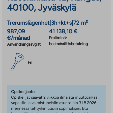
40100, Jyväskylä
Trerumslägenhet
|
3h+kt+s
|
72 m²
987,09
41 138,10 €
€/månad
Preliminär
bostadsrättsbetalning
Användningsavgift
Fri
Opiskelijaetu
Opiskelijat saavat 2 viikkoa ilmaista muuttoaikaa
vapaisiin ja valmistuneisiin asuntoihin 31.8.2026
mennessä tehtyihin uusiin sopimuksiin. Etu