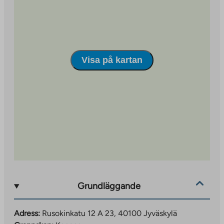
som betjänar hela området. Du kan läsa mer om
Kangas-området på https://www.jyvaskyla.fi/kangas.
Visa på kartan
Grundläggande
Adress:
Rusokinkatu 12 A 23, 40100 Jyväskylä