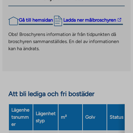
The
Gå till hemsidan
Ladda ner målbroschyren
link
takes
Obs! Broschyrens information är från tidpunkten då
you
broschyren sammanställdes. En del av informationen
to
kan ha ändrats.
an
external
site.
Link
opens
in
Att bli lediga och fri bostäder
a
new
Lägenhe
tab
Lägenhet
tsnumm
m²
Golv
Status
styp
er