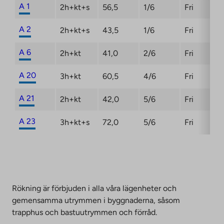
A 1
2h+kt+s
56,5
1/6
Fri
A 2
2h+kt+s
43,5
1/6
Fri
A 6
2h+kt
41,0
2/6
Fri
A 20
3h+kt
60,5
4/6
Fri
A 21
2h+kt
42,0
5/6
Fri
A 23
3h+kt+s
72,0
5/6
Fri
Rökning är förbjuden i alla våra lägenheter och
gemensamma utrymmen i byggnaderna, såsom
trapphus och bastuutrymmen och förråd.