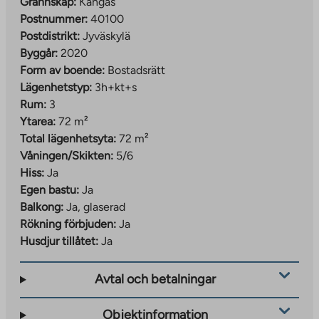
Grannskap:
Kangas
Postnummer:
40100
Postdistrikt:
Jyväskylä
Byggår:
2020
Form av boende:
Bostadsrätt
Lägenhetstyp:
3h+kt+s
Rum:
3
Ytarea:
72 m²
Total lägenhetsyta:
72 m²
Våningen/Skikten:
5/6
Hiss:
Ja
Egen bastu:
Ja
Balkong:
Ja, glaserad
Rökning förbjuden:
Ja
Husdjur tillåtet:
Ja
Avtal och betalningar
Objektinformation