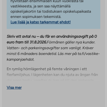
hyvitetään ensimmäisen kuun vuokrasta tai
vastikkeesta, ja sen saa näyttämällä
opiskelijakortin tai todistuksen opiskelupaikasta
ennen sopimuksen tekemistä.
Lue lisää ja katso tarkemmat ehdot!
Skriv ett avtal nu – du får en användningsavgift på 0
euro fram till 31.8.2026.
Förmånen gäller nya kunder.
Vatten- och parkeringsavgifter som vanligt. Kräver
minst 6 månaders boendetid. Läs mer på ta.fi/vastike-
kampanjaehdot.
En rymlig hörnlägenhet på femte våningen i ett
flerfamiljshus. I lägenheten kan du njuta av ångan från
din egen bastu, varefter du kan gå till den inglasade
balkongen för att svalka dig. Förutom
Visa mer
balkonginglasning har lägenheten även renoverats med
bland annat en duschvägg och ett handfatsskåp.