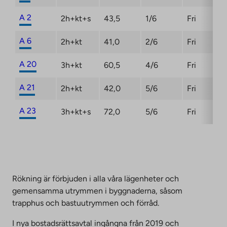
A 2
2h+kt+s
43,5
1/6
Fri
A 6
2h+kt
41,0
2/6
Fri
A 20
3h+kt
60,5
4/6
Fri
A 21
2h+kt
42,0
5/6
Fri
A 23
3h+kt+s
72,0
5/6
Fri
Rökning är förbjuden i alla våra lägenheter och
gemensamma utrymmen i byggnaderna, såsom
trapphus och bastuutrymmen och förråd.
I nya bostadsrättsavtal ingångna från 2019 och