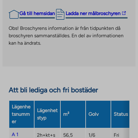
The
Gå till hemsidan
Ladda ner målbroschyren
link
takes
Obs! Broschyrens information är från tidpunkten då
you
broschyren sammanställdes. En del av informationen
to
kan ha ändrats.
an
external
site.
Link
opens
in
Att bli lediga och fri bostäder
a
new
Lägenhe
tab
Lägenhet
tsnumm
m²
Golv
Status
styp
er
A 1
2h+kt+s
56,5
1/6
Fri