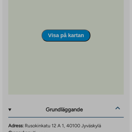
Bland annat har bilparkering genomförts som en
gemensam parkeringsplats i Kangasområdet, som
förvaltas av Jyväs-Parkki Oy. Rekreationsområden,
lekplatser och avfallslösningar har också
implementerats som centraliserade, delade lösningar
Visa på kartan
som betjänar hela området. Du kan läsa mer om
Kangas-området på https://www.jyvaskyla.fi/kangas.
Grundläggande
Adress:
Rusokinkatu 12 A 1, 40100 Jyväskylä