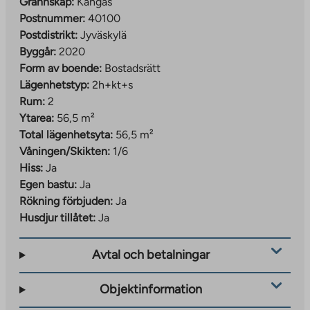
Grannskap:
Kangas
Postnummer:
40100
Postdistrikt:
Jyväskylä
Byggår:
2020
Form av boende:
Bostadsrätt
Lägenhetstyp:
2h+kt+s
Rum:
2
Ytarea:
56,5 m²
Total lägenhetsyta:
56,5 m²
Våningen/Skikten:
1/6
Hiss:
Ja
Egen bastu:
Ja
Rökning förbjuden:
Ja
Husdjur tillåtet:
Ja
Avtal och betalningar
Objektinformation