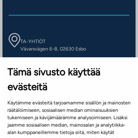
TA-YHTIÖT
Vävarsvägen 6-8, 02630 Esbo
ARBETSSTÄLLEN
Tämä sivusto käyttää
Kontaktinformation
evästeitä
KUNDSERVICE
Tel. 045 7734 3777
Käytämme evästeitä tarjoamamme sisällön ja mainosten
(vardagar kl. 8–16)
räätälöimiseen, sosiaalisen median ominaisuuksien
tukemiseen ja kävijämäärämme analysoimiseen. Lisäksi
info@ta.fi
jaamme sosiaalisen median, mainosalan ja analytiikka-
alan kumppaneillemme tietoja siitä, miten käytät