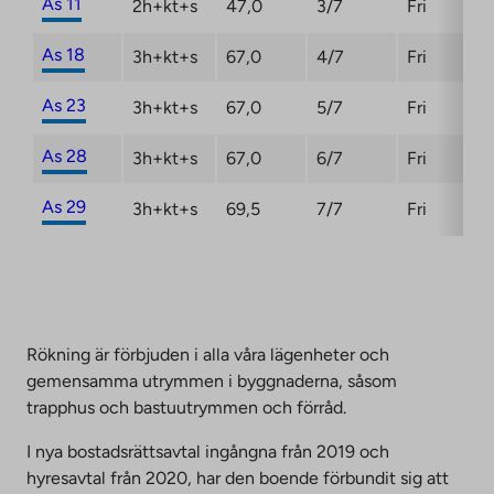
As 11
2h+kt+s
47,0
3/7
Fri
As 18
3h+kt+s
67,0
4/7
Fri
As 23
3h+kt+s
67,0
5/7
Fri
As 28
3h+kt+s
67,0
6/7
Fri
As 29
3h+kt+s
69,5
7/7
Fri
Rökning är förbjuden i alla våra lägenheter och
gemensamma utrymmen i byggnaderna, såsom
trapphus och bastuutrymmen och förråd.
I nya bostadsrättsavtal ingångna från 2019 och
hyresavtal från 2020, har den boende förbundit sig att