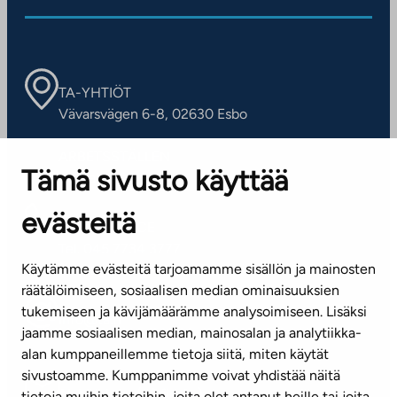
TA-YHTIÖT
Vävarsvägen 6-8, 02630 Esbo
ARBETSSTÄLLEN
Tämä sivusto käyttää
Kontaktinformation
evästeitä
KUNDSERVICE
Tel. 045 7734 3777
Käytämme evästeitä tarjoamamme sisällön ja mainosten
(vardagar kl. 8–16)
räätälöimiseen, sosiaalisen median ominaisuuksien
tukemiseen ja kävijämäärämme analysoimiseen. Lisäksi
info@ta.fi
jaamme sosiaalisen median, mainosalan ja analytiikka-
alan kumppaneillemme tietoja siitä, miten käytät
sivustoamme. Kumppanimme voivat yhdistää näitä
Nyhetsbrev (på finska)
tietoja muihin tietoihin, joita olet antanut heille tai joita