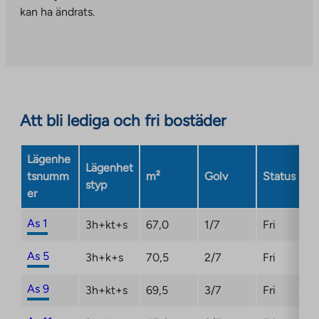
to
kan ha ändrats.
an
external
site.
Link
opens
in
Att bli lediga och fri bostäder
a
new
Lägenhe
tab
Lägenhet
tsnumm
m²
Golv
Status
styp
er
As 1
3h+kt+s
67,0
1/7
Fri
As 5
3h+k+s
70,5
2/7
Fri
As 9
3h+kt+s
69,5
3/7
Fri