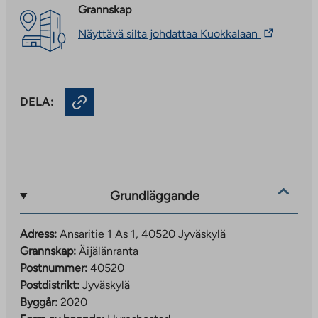
Grannskap
The
Näyttävä silta johdattaa Kuokkalaan
link
takes
you
to
an
DELA:
external
site.
Link
opens
in
a
new
Grundläggande
tab
Adress:
Ansaritie 1 As 1, 40520 Jyväskylä
Grannskap:
Äijälänranta
Postnummer:
40520
Postdistrikt:
Jyväskylä
Byggår:
2020