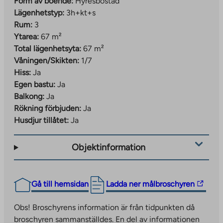
Form av boende:
Hyresbostad
Lägenhetstyp:
3h+kt+s
Rum:
3
Ytarea:
67 m²
Total lägenhetsyta:
67 m²
Våningen/Skikten:
1/7
Hiss:
Ja
Egen bastu:
Ja
Balkong:
Ja
Rökning förbjuden:
Ja
Husdjur tillåtet:
Ja
Objektinformation
The
Gå till hemsidan
Ladda ner målbroschyren
link
takes
Obs! Broschyrens information är från tidpunkten då
you
broschyren sammanställdes. En del av informationen