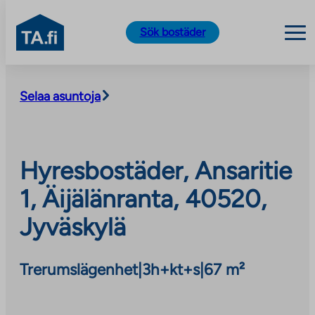
TA.fi
Sök bostäder
Skip
to
Selaa asuntoja
content
Hyresbostäder, Ansaritie
1, Äijälänranta, 40520,
Jyväskylä
Trerumslägenhet
|
3h+kt+s
|
67 m²