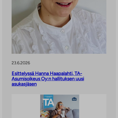
23.6.2026
Esittelyssä Hanna Haapalahti, TA-
Asumisoikeus Oy:n hallituksen uusi
asukasjäsen