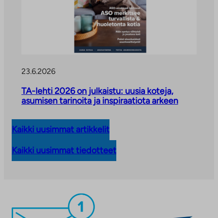
23.6.2026
TA-lehti 2026 on julkaistu: uusia koteja,
asumisen tarinoita ja inspiraatiota arkeen
Kaikki uusimmat artikkelit
Kaikki uusimmat tiedotteet