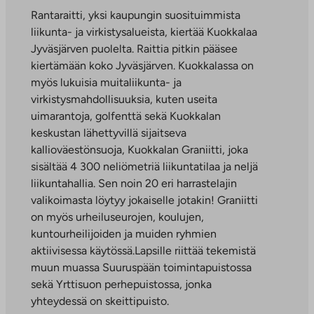
Rantaraitti, yksi kaupungin suosituimmista
liikunta- ja virkistysalueista, kiertää Kuokkalaa
Jyväsjärven puolelta. Raittia pitkin pääsee
kiertämään koko Jyväsjärven. Kuokkalassa on
myös lukuisia muitaliikunta- ja
virkistysmahdollisuuksia, kuten useita
uimarantoja, golfenttä sekä Kuokkalan
keskustan lähettyvillä sijaitseva
kallioväestönsuoja, Kuokkalan Graniitti, joka
sisältää 4 300 neliömetriä liikuntatilaa ja neljä
liikuntahallia. Sen noin 20 eri harrastelajin
valikoimasta löytyy jokaiselle jotakin! Graniitti
on myös urheiluseurojen, koulujen,
kuntourheilijoiden ja muiden ryhmien
aktiivisessa käytössä.Lapsille riittää tekemistä
muun muassa Suuruspään toimintapuistossa
sekä Yrttisuon perhepuistossa, jonka
yhteydessä on skeittipuisto.