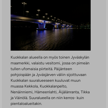
Kuokkalan alueella on myös toinen Jyväskylän
maamerkki, valaistu vesitorni, jossa on pimeän
tullen ufomaisia piirteitä. Päijänteen
pohjoispään ja Jyväsjärven väliin sijoittuvaan
Kuokkalan suuralueeseen kuuluvat muun
muassa Kekkola, Kuokkalanpelto,
Nenäinniemi, Hämeenlahti, Äijälänranta, Tikka
ja Väinölä. Suuralueella on niin kerros- kuin
pientaloalueitakin.