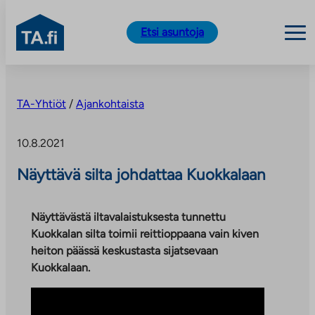
TA.fi
Etsi asuntoja
Siirry
sisältöön
TA-Yhtiöt
/
Ajankohtaista
10.8.2021
Näyttävä silta johdattaa Kuokkalaan
Näyttävästä iltavalaistuksesta tunnettu
Kuokkalan silta toimii reittioppaana vain kiven
heiton päässä keskustasta sijatsevaan
Kuokkalaan.