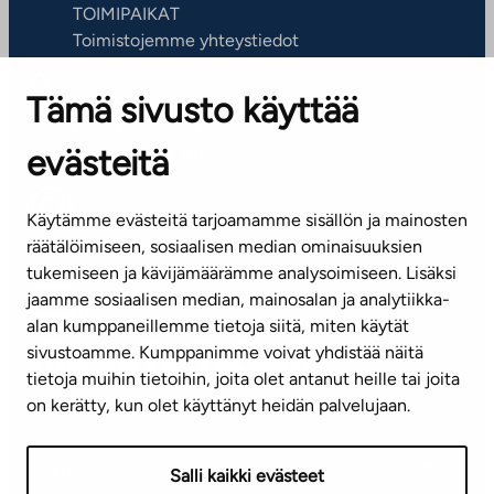
TOIMIPAIKAT
Toimistojemme yhteystiedot
Tämä sivusto käyttää
ASIAKASPALVELUKESKUS
Puh. 045 7734 3777
evästeitä
(arkisin klo 8-16)
info@ta.fi
Käytämme evästeitä tarjoamamme sisällön ja mainosten
räätälöimiseen, sosiaalisen median ominaisuuksien
tukemiseen ja kävijämäärämme analysoimiseen. Lisäksi
jaamme sosiaalisen median, mainosalan ja analytiikka-
Tilaa uutiskirje
alan kumppaneillemme tietoja siitä, miten käytät
sivustoamme. Kumppanimme voivat yhdistää näitä
Mediapankki
tietoja muihin tietoihin, joita olet antanut heille tai joita
on kerätty, kun olet käyttänyt heidän palvelujaan.
Käyttöehdot
Tietosuojaseloste
Saavutettavuusseloste
Salli kaikki evästeet