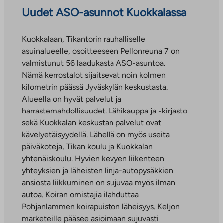
Uudet ASO-asunnot Kuokkalassa
Kuokkalaan, Tikantorin rauhalliselle
asuinalueelle, osoitteeseen Pellonreuna 7 on
valmistunut 56 laadukasta ASO-asuntoa.
Nämä kerrostalot sijaitsevat noin kolmen
kilometrin päässä Jyväskylän keskustasta.
Alueella on hyvät palvelut ja
harrastemahdollisuudet. Lähikauppa ja -kirjasto
sekä Kuokkalan keskustan palvelut ovat
kävelyetäisyydellä. Lähellä on myös useita
päiväkoteja, Tikan koulu ja Kuokkalan
yhtenäiskoulu. Hyvien kevyen liikenteen
yhteyksien ja läheisten linja-autopysäkkien
ansiosta liikkuminen on sujuvaa myös ilman
autoa. Koiran omistajia ilahduttaa
Pohjanlammen koirapuiston läheisyys. Keljon
marketeille pääsee asioimaan sujuvasti