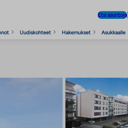
Etsi asuntoja
nnot
Uudiskohteet
Hakemukset
Asukkaalle