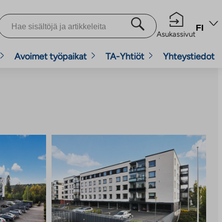
FI
Asukassivut
Avoimet työpaikat
TA-Yhtiöt
Yhteystiedot