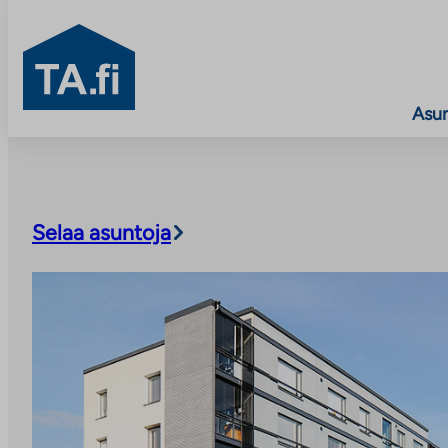
TA.fi
Asu
Siirry
sisältöön
Selaa asuntoja