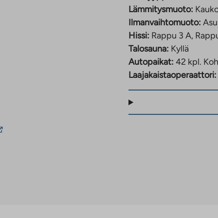
Lämmitysmuoto:
Kauk
Ilmanvaihtomuoto:
Asu
Hissi:
Rappu 3 A, Rappu
Talosauna:
Kyllä
Autopaikat:
42 kpl.
Koh
Laajakaistaoperaattori:
uoliseen
luun.
a
en
inkki
ehteen
ie
lkopuoliseen
alveluun.
inkki
ukeaa
uteen
älilehteen