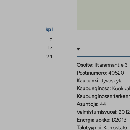
uoneiston sähköstä.
kpl
8
12
24
Osoite:
Iltarannantie 3
Postinumero:
40520
Kaupunki:
Jyväskylä
Kaupunginosa:
Kuokka
Kaupunginosan tarken
Asuntoja:
44
Valmistumisvuosi:
2012
Energialuokka:
D2013
Talotyyppi:
Kerrostalo