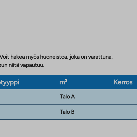
 Voit hakea myös huoneistoa, joka on varattuna.
kun niitä vapautuu.
tyyppi
m²
Kerros
Talo A
Talo B