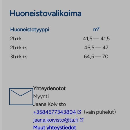
Kosteiden tilojen sähköinen lattialämmitys menee h
Huoneistovalikoima
Huoneistotyyppi
m²
2h+k
41,5 — 41,5
2h+k+s
46,5 — 47
3h+k+s
64,5 — 70
Yhteydenotot
Myynti
Jaana Koivisto
Linkki
+3584577343804
(vain puhelut)
vie
Linkki
jaana.koivisto@ta.fi
ulkopuoliseen
vie
Muut yhteystiedot