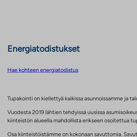
Energiatodistukset
Hae kohteen energiatodistus
Tupakointi on kiellettyä kaikissa asunnoissamme ja talo
Vuodesta 2019 lähtien tehdyissä uusissa asumisoike
kiinteistön alueella mahdollista erikseen osoitettua
Osa kiinteistöistämme on kokonaan savuttomia. Savuttomu