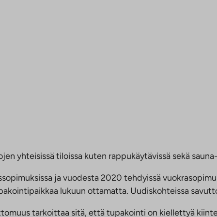
jen yhteisissä tiloissa kuten rappukäytävissä sekä sauna- 
ussopimuksissa ja vuodesta 2020 tehdyissä vuokrasopimu
 tupakointipaikkaa lukuun ottamatta. Uudiskohteissa savu
us tarkoittaa sitä, että tupakointi on kiellettyä kiinteis