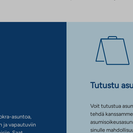
Tutustu as
Voit tutustua asun
tehdä kanssamme 
okra-asuntoa,
asumisoikeusasun
 ja vapautuviin
sinulle mahdollis
siin. Saat