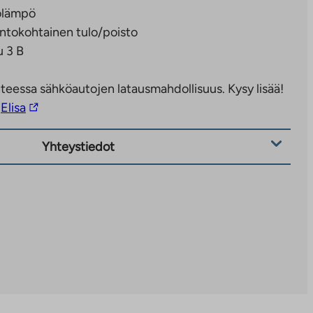
olämpö
ntokohtainen tulo/poisto
 3 B
teessa sähköautojen latausmahdollisuus. Kysy lisää!
Linkki
Elisa
vie
ulkopuoliseen
Yhteystiedot
palveluun.
Linkki
aukeaa
uuteen
välilehteen