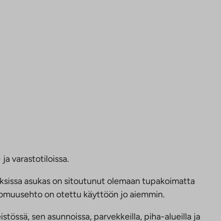
ja varastotiloissa.
ksissa asukas on sitoutunut olemaan tupakoimatta
ttomuusehto on otettu käyttöön jo aiemmin.
tössä, sen asunnoissa, parvekkeilla, piha-alueilla ja