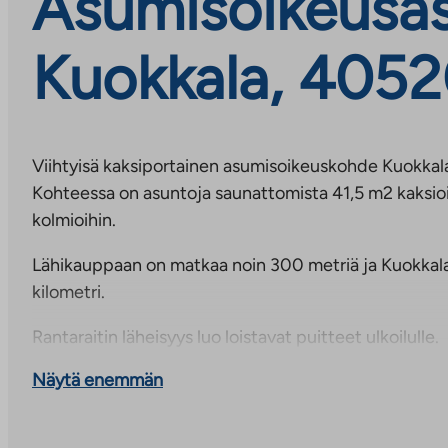
Asumisoikeusasu
Kuokkala, 4052
Viihtyisä kaksiportainen asumisoikeuskohde Kuokkal
Kohteessa on asuntoja saunattomista 41,5 m2 kaksioi
kolmioihin.
Lähikauppaan on matkaa noin 300 metriä ja Kuokkalan
kilometri.
Rantaraitin läheisyys luo loistavat puitteet ulkoilulle.
Näytä enemmän
Kohteessa on kiinteistölaajakaista, jonka perusnop
vastikkeeseen. Nopeuden korotukset ovat maksullisia
rekisteröitävä ennen käyttöä operaattorin kautta.