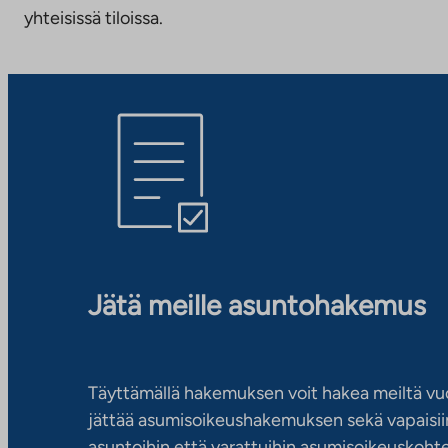
yhteisissä tiloissa.
Jätä meille asuntohakemus
Täyttämällä hakemuksen voit hakea meiltä vu
jättää asumisoikeushakemuksen sekä vapaisiin
asuntoihin että varattuihin asumisoikeuskohtei