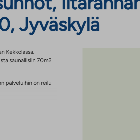
nnot, Iltarannant
0, Jyväskylä
an Kekkolassa.
sta saunallisiin 70m2
 palveluihin on reilu
eus 50M kuuluu
. Liittymä on