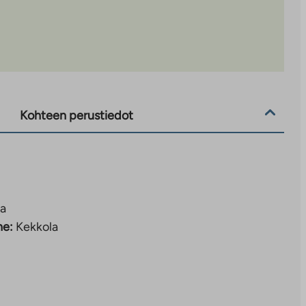
Kohteen perustiedot
la
ne:
Kekkola