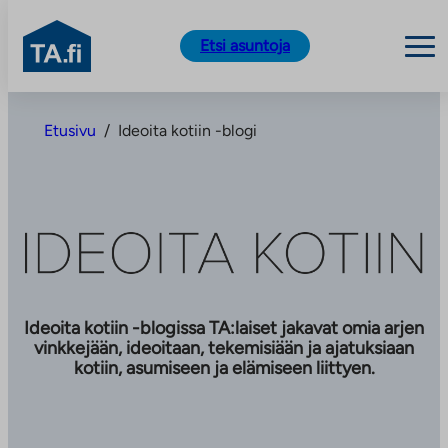
TA.fi
Etsi asuntoja
Siirry
sisältöön
Etusivu
/
Ideoita kotiin -blogi
Ideoita kotiin -blogissa TA:laiset jakavat omia arjen
vinkkejään, ideoitaan, tekemisiään ja ajatuksiaan
kotiin, asumiseen ja elämiseen liittyen.