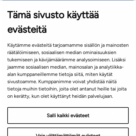
Tämä sivusto käyttää
ASIAKASPALVELUKESKUS
Puh. 045 7734 3777
evästeitä
(arkisin klo 8-16)
info@ta.fi
Käytämme evästeitä tarjoamamme sisällön ja mainosten
räätälöimiseen, sosiaalisen median ominaisuuksien
tukemiseen ja kävijämäärämme analysoimiseen. Lisäksi
jaamme sosiaalisen median, mainosalan ja analytiikka-
Tilaa uutiskirje
alan kumppaneillemme tietoja siitä, miten käytät
sivustoamme. Kumppanimme voivat yhdistää näitä
Mediapankki
tietoja muihin tietoihin, joita olet antanut heille tai joita
on kerätty, kun olet käyttänyt heidän palvelujaan.
Käyttöehdot
Tietosuojaseloste
Saavutettavuusseloste
Salli kaikki evästeet
Näytä evästeasetukseni
Vain välttämättömät evästeet