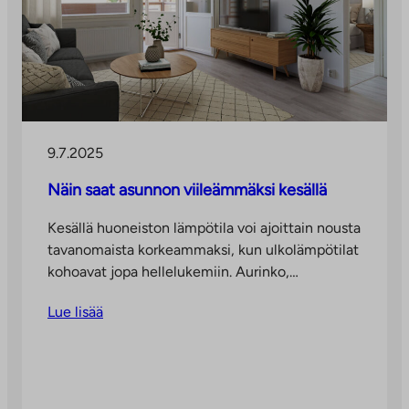
9.7.2025
Näin saat asunnon viileämmäksi kesällä
Kesällä huoneiston lämpötila voi ajoittain nousta
tavanomaista korkeammaksi, kun ulkolämpötilat
kohoavat jopa hellelukemiin. Aurinko,…
Lue lisää