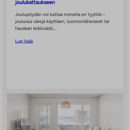
joulukattaukseen
Joulupöydän voi kattaa monella eri tyylillä –
jouluisia värejä käyttäen, luonnonläheisesti tai
hauskan leikkisästi.…
Lue lisää